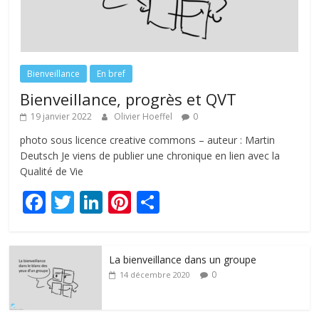
Bienveillance
En bref
Bienveillance, progrès et QVT
19 janvier 2022
Olivier Hoeffel
0
photo sous licence creative commons – auteur : Martin
Deutsch Je viens de publier une chronique en lien avec la
Qualité de Vie
F
T
Li
Pi
P
ac
w
n
nt
ar
e
itt
k
er
ta
La bienveillance dans un groupe
b
er
e
e
g
0
14 décembre 2020
o
dI
st
er
o
n