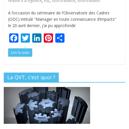
,
,
,
tous
relative à la vigilance
RSE
sous-traitance
sous-traitants
A l’occasion du séminaire de l’Observatoire des Cadres
(ODC) intitulé “Manager en toute connaissance d’impacts”
le 20 avril dernier, j’ai pu approfondir
F
T
Li
Pi
P
ac
w
n
nt
ar
Lire la suite
e
itt
k
er
ta
b
er
e
e
g
o
dI
st
er
La QVT, c’est quoi ?
o
n
k