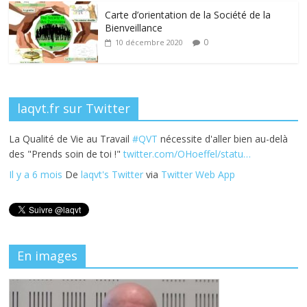
k
Carte d’orientation de la Société de la
Bienveillance
0
10 décembre 2020
laqvt.fr sur Twitter
La Qualité de Vie au Travail
#QVT
nécessite d'aller bien au-delà
des "Prends soin de toi !"
twitter.com/OHoeffel/statu…
Il y a 6 mois
De
laqvt's Twitter
via
Twitter Web App
En images