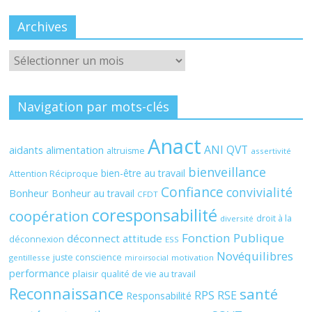
Archives
Archives
Navigation par mots-clés
Anact
ANI QVT
aidants
alimentation
altruisme
assertivité
bienveillance
bien-être au travail
Attention Réciproque
Confiance
convivialité
Bonheur
Bonheur au travail
CFDT
coresponsabilité
coopération
droit à la
diversité
Fonction Publique
déconnect attitude
déconnexion
ESS
Novéquilibres
juste conscience
gentillesse
motivation
miroirsocial
performance
plaisir
qualité de vie au travail
Reconnaissance
santé
RPS
RSE
Responsabilité