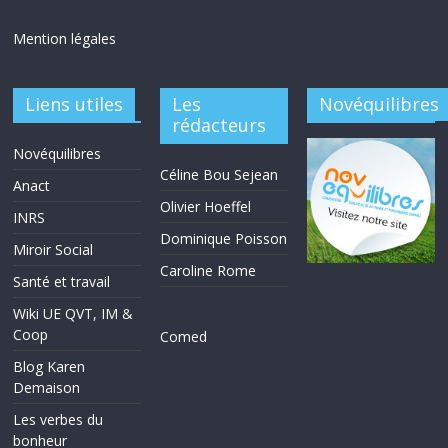
Mention légales
Liens utiles
Les
Novéquilibres
rédacteurs
Novéquilibres
Céline Bou Sejean
Anact
Olivier Hoeffel
INRS
Dominique Poisson
Miroir Social
Caroline Rome
Santé et travail
Wiki UE QVT, IM &
Coop
Comed
Blog Karen
Demaison
Les verbes du
bonheur