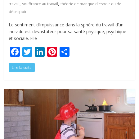
,
,
travail
souffrance au travail
théorie de manque d'espoir ou de
désespoir
Le sentiment d’impuissance dans la sphère du travail d’un
individu est dévastateur pour sa santé physique, psychique
et sociale. Elle
F
T
Li
Pi
P
ac
w
n
nt
ar
Lire la suite
e
itt
k
er
ta
b
er
e
e
g
o
dI
st
er
o
n
k