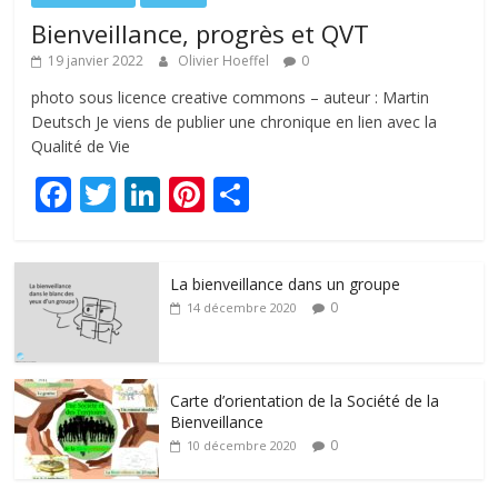
Bienveillance, progrès et QVT
19 janvier 2022
Olivier Hoeffel
0
photo sous licence creative commons – auteur : Martin
Deutsch Je viens de publier une chronique en lien avec la
Qualité de Vie
F
T
Li
Pi
P
ac
w
n
nt
ar
e
itt
k
er
ta
La bienveillance dans un groupe
b
er
e
e
g
0
14 décembre 2020
o
dI
st
er
o
n
k
Carte d’orientation de la Société de la
Bienveillance
0
10 décembre 2020