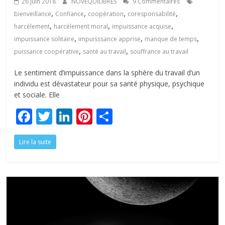
26 juin 2018
NOVÉQUILIBRES
9 Commentaires
,
,
,
,
bienveillance
Confiance
coopération
coresponsabilité
,
,
,
harcèlement
harcèlement moral
impuissance acquise
,
,
,
impuissance solitaire
impuisssance apprise
manque de temps
,
,
puissance coopérative
santé au travail
souffrance au travail
Le sentiment d’impuissance dans la sphère du travail d’un
individu est dévastateur pour sa santé physique, psychique
et sociale. Elle
F
T
Li
Pi
P
ac
w
n
nt
ar
Lire la suite
e
itt
k
er
ta
b
er
e
e
g
o
dI
st
er
o
n
k