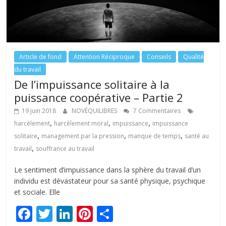
Article de fond
Attention Réciproque
Conseils
Qualité
du travail
De l’impuissance solitaire à la
puissance coopérative – Partie 2
19 juin 2018
NOVÉQUILIBRES
7 Commentaires
,
,
,
harcèlement
harcèlement moral
impuissance
impuissance
,
,
,
solitaire
management par la pression
manque de temps
santé au
,
travail
souffrance au travail
Le sentiment d’impuissance dans la sphère du travail d’un
individu est dévastateur pour sa santé physique, psychique
et sociale. Elle
F
T
Li
Pi
P