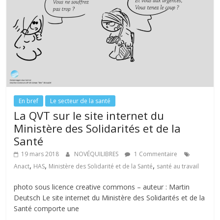
k
En bref
Le secteur de la santé
La QVT sur le site internet du
Ministère des Solidarités et de la
Santé
19 mars 2018
NOVÉQUILIBRES
1 Commentaire
,
,
,
Anact
HAS
Ministère des Solidarité et de la Santé
santé au travail
photo sous licence creative commons – auteur : Martin
Deutsch Le site internet du Ministère des Solidarités et de la
Santé comporte une