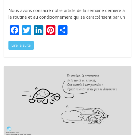
Nous avons consacré notre article de la semaine dernière à
la routine et au conditionnement qui se caractérisent par un
F
T
Li
Pi
P
ac
w
n
nt
ar
Lire la suite
e
itt
k
er
ta
b
er
e
e
g
o
dI
st
er
o
n
k