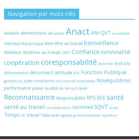
Navigation par mots-clés
Anact
ANI QVT
aidants
alimentation
altruisme
assertivité
bienveillance
bien-être au travail
Attention Réciproque
Confiance
convivialité
Bonheur
Bonheur au travail
CFDT
coresponsabilité
coopération
droit à la
diversité
Fonction Publique
déconnect attitude
déconnexion
ESS
Novéquilibres
juste conscience
gentillesse
motivation
miroirsocial
performance
plaisir
qualité de vie au travail
Reconnaissance
santé
RPS
RSE
Responsabilité
santé au travail
SQVT
sommeil
sensibilisation
stress
Temps
travail
Télétravail
égalité professionnelle
TIC
équilibre