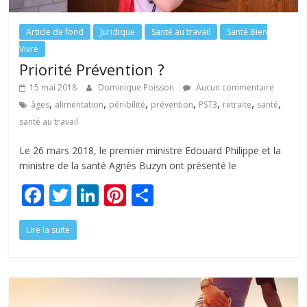
Article de fond
Juridique
Santé au travail
Santé Bien
Vivre
Priorité Prévention ?
15 mai 2018
Dominique Poisson
Aucun commentaire
,
,
,
,
,
,
,
âges
alimentation
pénibilité
prévention
PST3
retraite
santé
santé au travail
Le 26 mars 2018, le premier ministre Edouard Philippe et la
ministre de la santé Agnès Buzyn ont présenté le
F
T
Li
Pi
P
ac
w
n
nt
ar
Lire la suite
e
itt
k
er
ta
b
er
e
e
g
o
dI
st
er
o
n