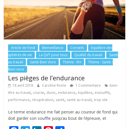
k
Article de fond
Bienveillance
Conseils
Equilibre des
sphères de vie
La QVT pour tous
Qualité du travail
Santé
au travail
Santé Bien Vivre
Thème : RH
Thème : Santé /
Bien-vivre
Les pièges de l’endurance
18 avril 2018
Caroline Rome
1 Commentaire
bien-
,
,
,
,
,
,
être au travail
course
durer
endurance
équilibre
essoufflé
,
,
,
,
performance
récupération
santé
santé au travail
trop vite
Le terme endurance me fait penser au coureur de fond qui
doit garder son souffle jusqu’au bout de l’épreuve, et