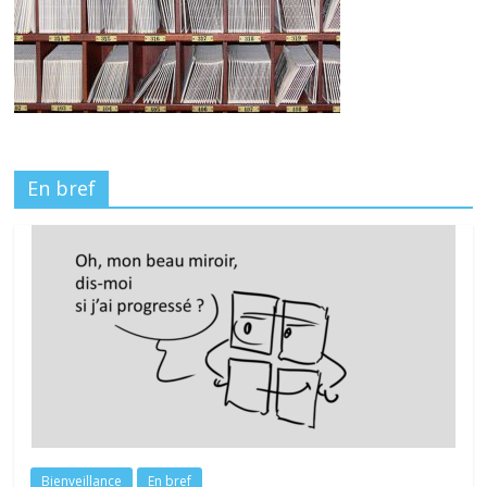
En bref
Bienveillance
En bref