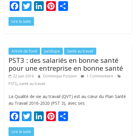
F
T
Li
Pi
P
ac
w
n
nt
ar
Lire la suite
e
itt
k
er
ta
b
er
e
e
g
o
dI
st
er
o
n
Article de fond
Juridique
Santé au travail
PST3 : des salariés en bonne santé
k
pour une entreprise en bonne santé
22 juin 2016
Dominique Poisson
1 Commentaire
,
PST3
santé au travail
La Qualité de vie au travail (QVT) est au cœur du Plan Santé
au Travail 2016-2020 (PST 3), avec ses
F
T
Li
Pi
P
ac
w
n
nt
ar
Lire la suite
e
itt
k
er
ta