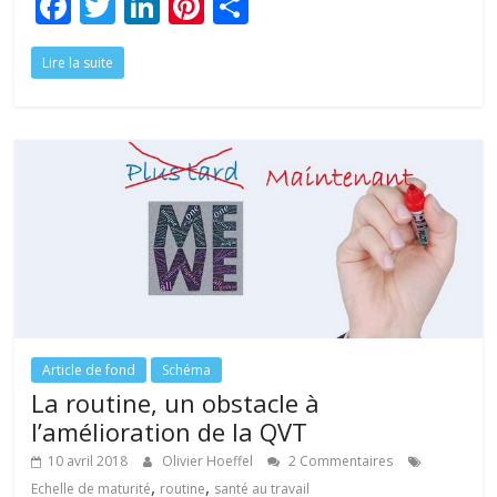
F
T
Li
Pi
P
ac
w
n
nt
ar
Lire la suite
e
itt
k
er
ta
b
er
e
e
g
o
dI
st
er
o
n
k
Article de fond
Schéma
La routine, un obstacle à
l’amélioration de la QVT
10 avril 2018
Olivier Hoeffel
2 Commentaires
,
,
Echelle de maturité
routine
santé au travail