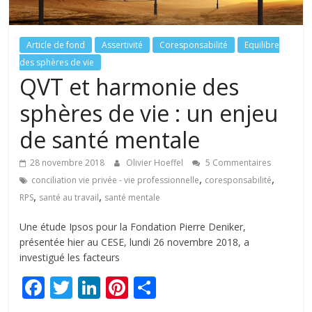
tous
Article de fond
Assertivité
Coresponsabilité
Equilibre
des sphères de vie
QVT et harmonie des
sphères de vie : un enjeu
de santé mentale
28 novembre 2018
Olivier Hoeffel
5 Commentaires
,
,
conciliation vie privée - vie professionnelle
coresponsabilité
,
,
RPS
santé au travail
santé mentale
Une étude Ipsos pour la Fondation Pierre Deniker,
présentée hier au CESE, lundi 26 novembre 2018, a
investigué les facteurs
F
T
Li
Pi
P
ac
w
n
nt
ar