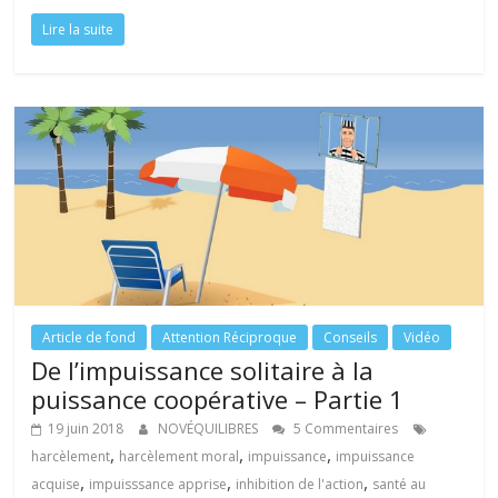
ac
w
n
nt
ar
Lire la suite
e
itt
k
er
ta
b
er
e
e
g
o
dI
st
er
o
n
k
Article de fond
Attention Réciproque
Conseils
Vidéo
De l’impuissance solitaire à la
puissance coopérative – Partie 1
19 juin 2018
NOVÉQUILIBRES
5 Commentaires
,
,
,
harcèlement
harcèlement moral
impuissance
impuissance
,
,
,
acquise
impuisssance apprise
inhibition de l'action
santé au