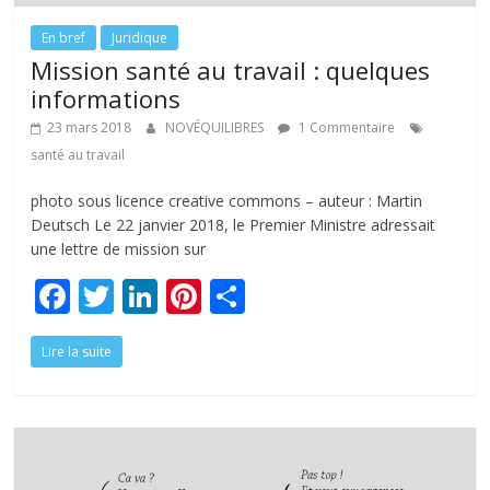
En bref
Juridique
Mission santé au travail : quelques
informations
23 mars 2018
NOVÉQUILIBRES
1 Commentaire
santé au travail
photo sous licence creative commons – auteur : Martin
Deutsch Le 22 janvier 2018, le Premier Ministre adressait
une lettre de mission sur
F
T
Li
Pi
P
ac
w
n
nt
ar
Lire la suite
e
itt
k
er
ta
b
er
e
e
g
o
dI
st
er
o
n