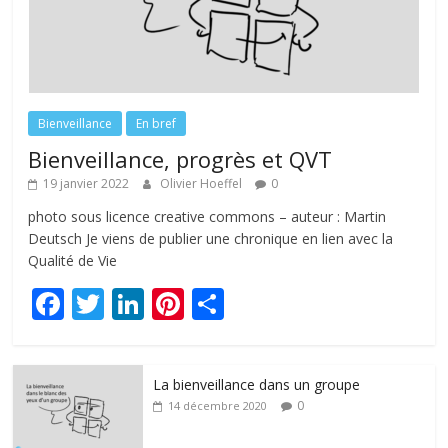
Bienveillance
En bref
Bienveillance, progrès et QVT
19 janvier 2022
Olivier Hoeffel
0
photo sous licence creative commons – auteur : Martin
Deutsch Je viens de publier une chronique en lien avec la
Qualité de Vie
F
T
Li
Pi
P
ac
w
n
nt
ar
e
itt
k
er
ta
La bienveillance dans un groupe
b
er
e
e
g
0
14 décembre 2020
o
dI
st
er