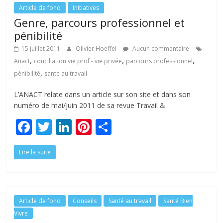
o
n
Article de fond
Initiatives
Genre, parcours professionnel et
k
pénibilité
15 juillet 2011
Olivier Hoeffel
Aucun commentaire
,
,
,
Anact
conciliation vie prof - vie privée
parcours professionnel
,
pénibilité
santé au travail
L’ANACT relate dans un article sur son site et dans son
numéro de mai/juin 2011 de sa revue Travail &
F
T
Li
Pi
P
ac
w
n
nt
ar
Lire la suite
e
itt
k
er
ta
b
er
e
e
g
o
dI
st
er
o
n
Article de fond
Conseils
Santé au travail
Santé Bien
Vivre
k