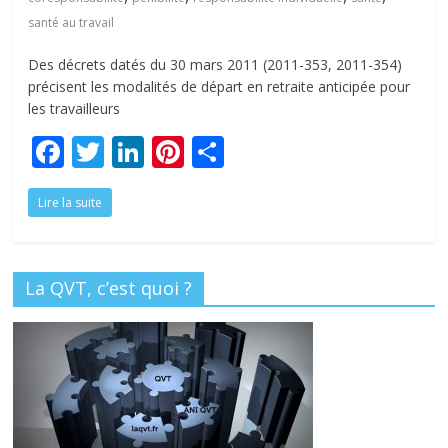
santé au travail
Des décrets datés du 30 mars 2011 (2011-353, 2011-354)
précisent les modalités de départ en retraite anticipée pour
les travailleurs
F
T
Li
Pi
P
ac
w
n
nt
ar
Lire la suite
e
itt
k
er
ta
b
er
e
e
g
o
dI
st
er
La QVT, c’est quoi ?
o
n
k