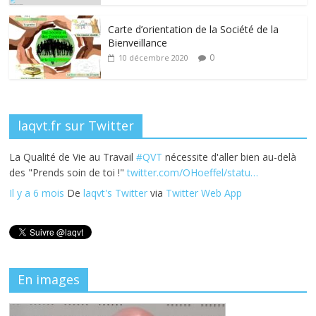
o
n
k
Carte d’orientation de la Société de la
Bienveillance
0
10 décembre 2020
laqvt.fr sur Twitter
La Qualité de Vie au Travail
#QVT
nécessite d'aller bien au-delà
des "Prends soin de toi !"
twitter.com/OHoeffel/statu…
Il y a 6 mois
De
laqvt's Twitter
via
Twitter Web App
En images