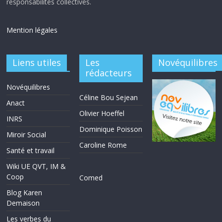
responsabilités collectives.
Mention légales
Liens utiles
Les
Novéquilibres
rédacteurs
Novéquilibres
Céline Bou Sejean
Anact
Olivier Hoeffel
INRS
Dominique Poisson
Miroir Social
Caroline Rome
Santé et travail
Wiki UE QVT, IM &
Coop
Comed
Blog Karen
Demaison
Les verbes du