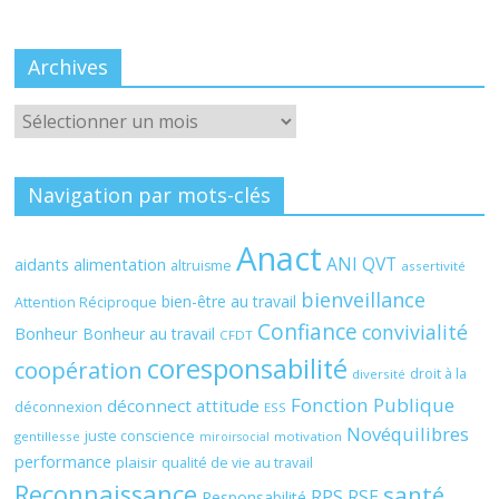
Archives
Archives
Navigation par mots-clés
Anact
ANI QVT
aidants
alimentation
altruisme
assertivité
bienveillance
bien-être au travail
Attention Réciproque
Confiance
convivialité
Bonheur
Bonheur au travail
CFDT
coresponsabilité
coopération
droit à la
diversité
Fonction Publique
déconnect attitude
déconnexion
ESS
Novéquilibres
juste conscience
gentillesse
motivation
miroirsocial
performance
plaisir
qualité de vie au travail
Reconnaissance
santé
RPS
RSE
Responsabilité