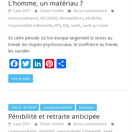
L’homme, un matériau ?
5 juin 2011
Olivier Hoeffel
Aucun commentaire
,
,
,
,
actions publiques
ISO 26000
Novéquilibres
pénibilité
,
,
,
,
responsabilité individuelle
RPS
RSE
santé
santé au travail
En cette période où l’on évoque largement le stress au
travail, les risques psychosociaux, la souffrance au travail,
les suicides
F
T
Li
Pi
P
ac
w
n
nt
ar
Lire la suite
e
itt
k
er
ta
b
er
e
e
g
o
dI
st
er
o
n
Article de fond
Coresponsabilité
Juridique
Pénibilité et retraite anticipée
k
3 juin 2011
Olivier Hoeffel
Aucun commentaire
,
,
,
,
coresponsabilité
pénibilité
responsabilité individuelle
santé