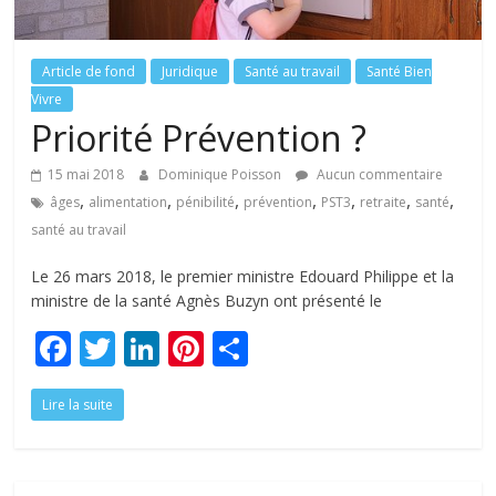
tous
Article de fond
Juridique
Santé au travail
Santé Bien
Vivre
Priorité Prévention ?
15 mai 2018
Dominique Poisson
Aucun commentaire
,
,
,
,
,
,
,
âges
alimentation
pénibilité
prévention
PST3
retraite
santé
santé au travail
Le 26 mars 2018, le premier ministre Edouard Philippe et la
ministre de la santé Agnès Buzyn ont présenté le
F
T
Li
Pi
P
ac
w
n
nt
ar
Lire la suite
e
itt
k
er
ta
b
er
e
e
g
o
dI
st
er