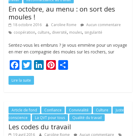
En octobre, au menu : on sort des
moules !
18 octobre 2016
Caroline Rome
Aucun commentaire
,
,
,
,
coopération
culture
diversité
moules
singularité
Sentez-vous les embruns ? Je vous emmène pour un voyage
en mer en compagnie des moules sur les rochers, sur
F
T
Li
Pi
P
ac
w
n
nt
ar
Lire la suite
e
itt
k
er
ta
b
er
e
e
g
o
dI
st
er
o
n
Article de fond
Confiance
Convivialité
Culture
Juste
conscience
La QVT pour tous
Qualité du travail
k
Les codes du travail
19 avril 2016
Caroline Rome
Aucun commentaire