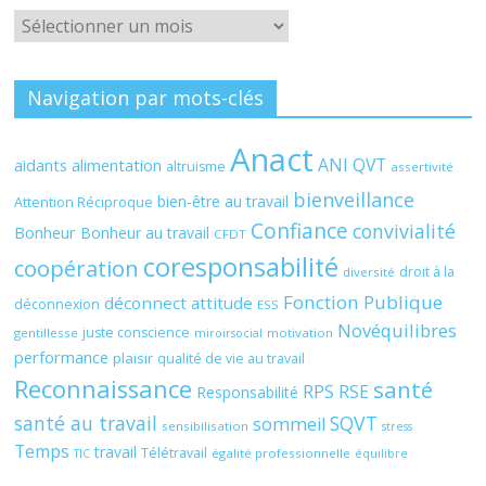
Archives
Navigation par mots-clés
Anact
ANI QVT
aidants
alimentation
altruisme
assertivité
bienveillance
bien-être au travail
Attention Réciproque
Confiance
convivialité
Bonheur
Bonheur au travail
CFDT
coresponsabilité
coopération
droit à la
diversité
Fonction Publique
déconnect attitude
déconnexion
ESS
Novéquilibres
juste conscience
gentillesse
motivation
miroirsocial
performance
plaisir
qualité de vie au travail
Reconnaissance
santé
RPS
RSE
Responsabilité
santé au travail
SQVT
sommeil
sensibilisation
stress
Temps
travail
Télétravail
égalité professionnelle
TIC
équilibre