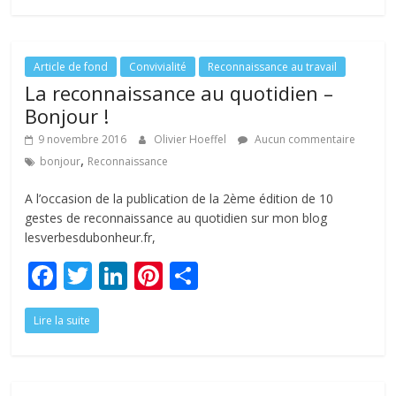
b
er
e
e
g
o
dI
st
er
o
n
Article de fond
Convivialité
Reconnaissance au travail
La reconnaissance au quotidien –
k
Bonjour !
9 novembre 2016
Olivier Hoeffel
Aucun commentaire
,
bonjour
Reconnaissance
A l’occasion de la publication de la 2ème édition de 10
gestes de reconnaissance au quotidien sur mon blog
lesverbesdubonheur.fr,
F
T
Li
Pi
P
ac
w
n
nt
ar
Lire la suite
e
itt
k
er
ta
b
er
e
e
g
o
dI
st
er