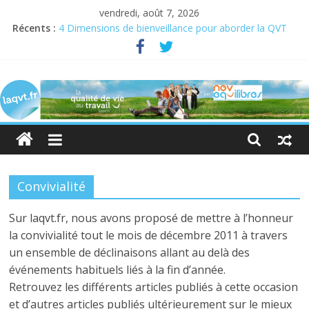
vendredi, août 7, 2026
Récents :
4 Dimensions de bienveillance pour aborder la QVT
Semaine pour la QVCT du 19 au 23 juin 2023
Semaine de la QVT 2022 : En quête de sens au travail
laqvt.fr
QVT : donner de la chair à la bienveillance
Bienveillance, progrès et QVT
La
QVT
pour
toutes
et
Convivialité
pour
tous,
Sur laqvt.fr, nous avons proposé de mettre à l’honneur
et
la convivialité tout le mois de décembre 2011 à travers
par
un ensemble de déclinaisons allant au delà des
toutes
événements habituels liés à la fin d’année.
et
Retrouvez les différents articles publiés à cette occasion
par
et d’autres articles publiés ultérieurement sur le mieux