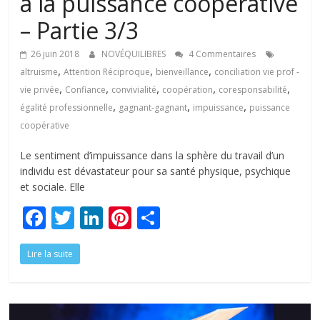
à la puissance coopérative
– Partie 3/3
26 juin 2018
NOVÉQUILIBRES
4 Commentaires
,
,
,
altruisme
Attention Réciproque
bienveillance
conciliation vie prof -
,
,
,
,
,
vie privée
Confiance
convivialité
coopération
coresponsabilité
,
,
,
égalité professionnelle
gagnant-gagnant
impuissance
puissance
coopérative
Le sentiment d’impuissance dans la sphère du travail d’un
individu est dévastateur pour sa santé physique, psychique
et sociale. Elle
F
T
Li
Pi
P
ac
w
n
nt
ar
Lire la suite
e
itt
k
er
ta
b
er
e
e
g
o
dI
st
er