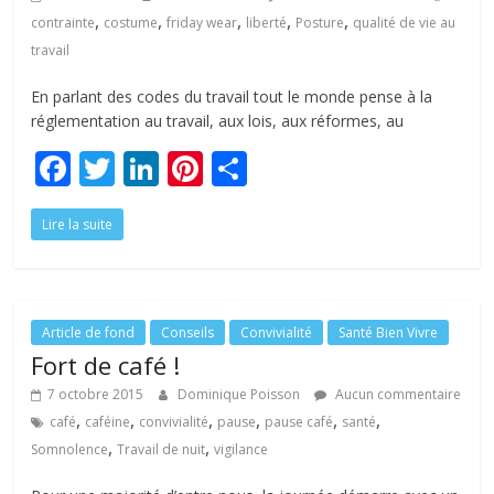
,
,
,
,
,
contrainte
costume
friday wear
liberté
Posture
qualité de vie au
travail
En parlant des codes du travail tout le monde pense à la
réglementation au travail, aux lois, aux réformes, au
F
T
Li
Pi
P
ac
w
n
nt
ar
Lire la suite
e
itt
k
er
ta
b
er
e
e
g
o
dI
st
er
o
n
Article de fond
Conseils
Convivialité
Santé Bien Vivre
Fort de café !
k
7 octobre 2015
Dominique Poisson
Aucun commentaire
,
,
,
,
,
,
café
caféine
convivialité
pause
pause café
santé
,
,
Somnolence
Travail de nuit
vigilance