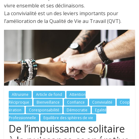
tous
vivre ensemble et ses déclinaisons.
La convivialité est un des leviers importants pour
l’amélioration de la Qualité de Vie au Travail (QVT).
Altruisme
Article de fond
Attention
Réciproque
Bienveillance
Confiance
Convivialité
Coop
ération
Coresponsabilité
Démocratie
Egalité
Professionnelle
Equilibre des sphères de vie
De l’impuissance solitaire