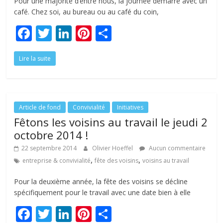
Pour une majorité d’entre nous, la journée démarre avec un
café. Chez soi, au bureau ou au café du coin,
F
T
Li
Pi
P
ac
w
n
nt
ar
Lire la suite
e
itt
k
er
ta
b
er
e
e
g
o
dI
st
er
o
n
Article de fond
Convivialité
Initiatives
Fêtons les voisins au travail le jeudi 2
k
octobre 2014 !
22 septembre 2014
Olivier Hoeffel
Aucun commentaire
,
,
entreprise & convivialité
fête des voisins
voisins au travail
Pour la deuxième année, la fête des voisins se décline
spécifiquement pour le travail avec une date bien à elle
F
T
Li
Pi
P