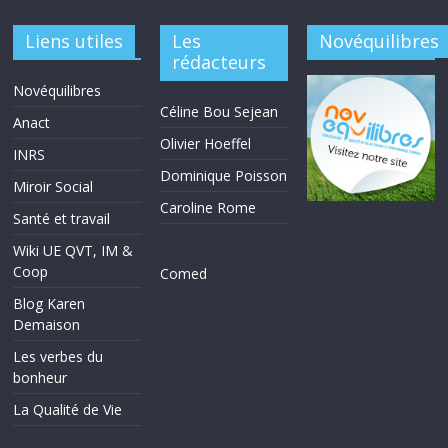
Liens utiles
Les
Novéquilibres
rédacteurs
Novéquilibres
Céline Bou Sejean
Anact
Olivier Hoeffel
INRS
Dominique Poisson
Miroir Social
Caroline Rome
Santé et travail
Wiki UE QVT, IM &
Coop
Comed
Blog Karen
Demaison
Les verbes du
bonheur
La Qualité de Vie