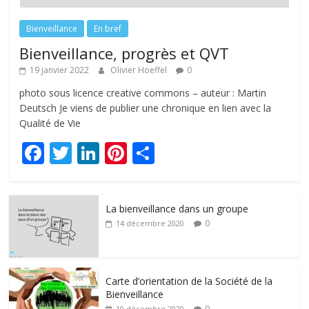
Bienveillance
En bref
Bienveillance, progrès et QVT
19 janvier 2022
Olivier Hoeffel
0
photo sous licence creative commons – auteur : Martin
Deutsch Je viens de publier une chronique en lien avec la
Qualité de Vie
F
T
Li
Pi
P
ac
w
n
nt
ar
e
itt
k
er
ta
La bienveillance dans un groupe
b
er
e
e
g
0
14 décembre 2020
o
dI
st
er
o
n
k
Carte d’orientation de la Société de la
Bienveillance
0
10 décembre 2020