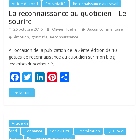
o
n
Article de fond
Convivialité
Reconnaissance au travail
La reconnaissance au quotidien – Le
k
sourire
26 octobre 2016
Olivier Hoeffel
Aucun commentaire
,
,
émotion
gratitude
Reconnaissance
A l’occasion de la publication de la 2ème édition de 10
gestes de reconnaissance au quotidien sur mon blog
lesverbesdubonheur.fr,
F
T
Li
Pi
P
ac
w
n
nt
ar
Lire la suite
e
itt
k
er
ta
b
er
e
e
g
o
dI
st
er
o
n
Article de
fond
Confiance
Convivialité
Coopération
Qualité du
k
travail
Reconnaissance au travail