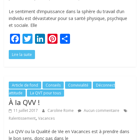
Le sentiment d’impuissance dans la sphère du travail d’un
individu est dévastateur pour sa santé physique, psychique
et sociale. Elle
F
T
Li
Pi
P
ac
w
n
nt
ar
Lire la suite
e
itt
k
er
ta
b
er
e
e
g
o
dI
st
er
o
n
Article de fond
Conseils
Convivialité
Déconnect
attitude
La QVT pour tous
k
À la QVV !
11 juillet 2017
Caroline Rome
Aucun commentaire
,
Ralentissement
Vacances
La QVV ou la Qualité de Vie en Vacances est à prendre dans
le bon sens, donc pas dans le