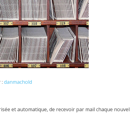
 :
danmachold
urisée et automatique, de recevoir par mail chaque nouvel