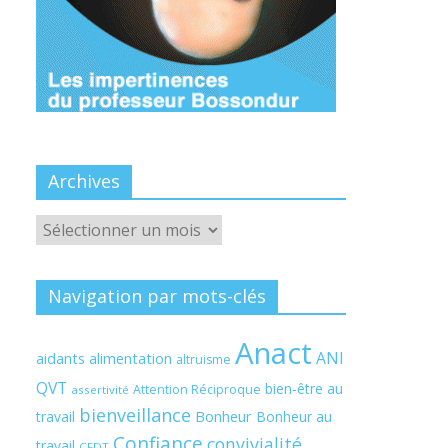
Archives
Archives
Navigation par mots-clés
Anact
ANI
aidants
alimentation
altruisme
QVT
bien-être au
Attention Réciproque
assertivité
bienveillance
Bonheur
travail
Bonheur au
Confiance
convivialité
travail
CFDT