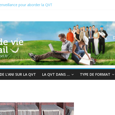
enveillance pour aborder la QVT
CT du 19 au 23 juin 2023
022 : En quête de sens au travail
hair à la bienveillance
rès et QVT
E L’ANI SUR LA QVT
LA QVT DANS …
TYPE DE FORMAT