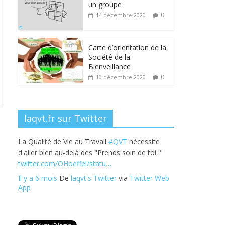
b
er
e
e
g
un groupe
o
dI
st
er
0
14 décembre 2020
o
n
k
Carte d’orientation de la
Société de la
Bienveillance
0
10 décembre 2020
laqvt.fr sur Twitter
La Qualité de Vie au Travail
#QVT
nécessite
d'aller bien au-delà des "Prends soin de toi !"
twitter.com/OHoeffel/statu…
Il y a 6 mois
De
laqvt's Twitter
via
Twitter Web
App