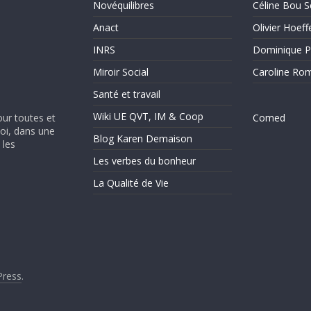
Novéquilibres
Céline Bou S
Anact
Olivier Hoeff
INRS
Dominique P
Miroir Social
Caroline Ro
Santé et travail
Wiki UE QVT, IM & Coop
our toutes et
Comed
soi, dans une
Blog Karen Demaison
 les
Les verbes du bonheur
La Qualité de Vie
ress
.