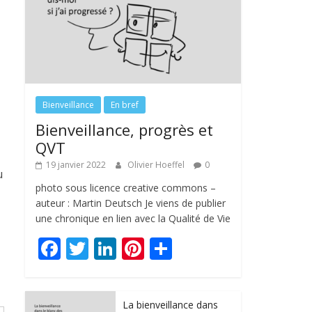
Bienveillance
En bref
Bienveillance, progrès et
QVT
19 janvier 2022
Olivier Hoeffel
0
u
photo sous licence creative commons –
auteur : Martin Deutsch Je viens de publier
une chronique en lien avec la Qualité de Vie
F
T
Li
Pi
P
ac
w
n
nt
ar
e
itt
k
er
ta
La bienveillance dans