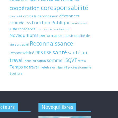
coresponsabilité
coopération
déconnect
droit à la déconnexion
diversité
Fonction Publique
attitude
ESS
gentillesse
juste conscience
motivation
miroirsocial
Novéquilibres
performance
plaisir
qualité de
Reconnaissance
vie au travail
santé
santé au
RPS
RSE
Responsabilité
travail
SQVT
sommeil
sensibilisation
stress
Temps
travail
Télétravail
égalité professionnelle
TIC
équilibre
acteurs
Novéquilibres