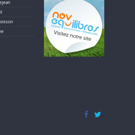
ejean
el
oisson
me