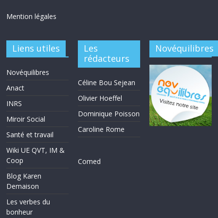
Mention légales
Liens utiles
Les
Novéquilibres
rédacteurs
Novéquilibres
Céline Bou Sejean
Anact
Olivier Hoeffel
INRS
Dominique Poisson
Miroir Social
Caroline Rome
Santé et travail
Wiki UE QVT, IM &
Coop
Comed
Blog Karen
Demaison
Les verbes du
bonheur