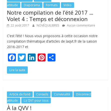
o
n
attitude
Diaporama
Formats
Vidéo
k
Notre compilation de l’été 2017 …
Volet 4 : Temps et déconnexion
22 août 2017
NOVÉQUILIBRES
Aucun commentaire
C’est l’été ! Nous vous proposons à cette occasion notre
compilation thématique d’articles de laqvt.fr de la saison
2016-2017 et
F
T
Li
Pi
P
ac
w
n
nt
ar
Lire la suite
e
itt
k
er
ta
b
er
e
e
g
o
dI
st
er
o
n
Article de fond
Conseils
Convivialité
Déconnect
attitude
La QVT pour tous
k
À la QVV !