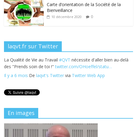
k
Carte d’orientation de la Société de la
Bienveillance
0
10 décembre 2020
laqvt.fr sur Twitter
La Qualité de Vie au Travail
#QVT
nécessite d'aller bien au-delà
des "Prends soin de toi !"
twitter.com/OHoeffel/statu…
Il y a 6 mois
De
laqvt's Twitter
via
Twitter Web App
En images