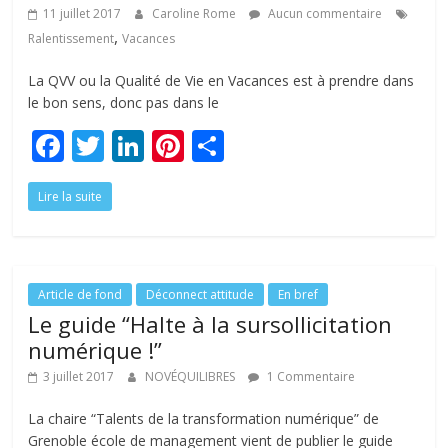
11 juillet 2017
Caroline Rome
Aucun commentaire
,
Ralentissement
Vacances
La QVV ou la Qualité de Vie en Vacances est à prendre dans
le bon sens, donc pas dans le
F
T
Li
Pi
P
ac
w
n
nt
ar
Lire la suite
e
itt
k
er
ta
b
er
e
e
g
o
dI
st
er
o
n
Article de fond
Déconnect attitude
En bref
Le guide “Halte à la sursollicitation
k
numérique !”
3 juillet 2017
NOVÉQUILIBRES
1 Commentaire
La chaire “Talents de la transformation numérique” de
Grenoble école de management vient de publier le guide