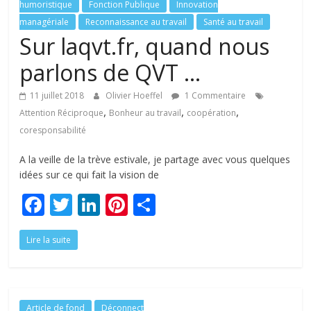
humoristique
Fonction Publique
Innovation
managériale
Reconnaissance au travail
Santé au travail
Sur laqvt.fr, quand nous
parlons de QVT …
11 juillet 2018
Olivier Hoeffel
1 Commentaire
,
,
,
Attention Réciproque
Bonheur au travail
coopération
coresponsabilité
A la veille de la trève estivale, je partage avec vous quelques
idées sur ce qui fait la vision de
F
T
Li
Pi
P
ac
w
n
nt
ar
Lire la suite
e
itt
k
er
ta
b
er
e
e
g
o
dI
st
er
Article de fond
Déconnect