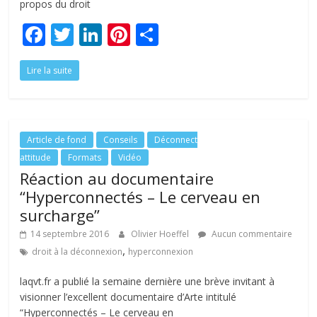
propos du droit
F
T
Li
Pi
P
ac
w
n
nt
ar
Lire la suite
e
itt
k
er
ta
b
er
e
e
g
o
dI
st
er
o
n
Article de fond
Conseils
Déconnect
attitude
Formats
Vidéo
k
Réaction au documentaire
“Hyperconnectés – Le cerveau en
surcharge”
14 septembre 2016
Olivier Hoeffel
Aucun commentaire
,
droit à la déconnexion
hyperconnexion
laqvt.fr a publié la semaine dernière une brève invitant à
visionner l’excellent documentaire d’Arte intitulé
“Hyperconnectés – Le cerveau en