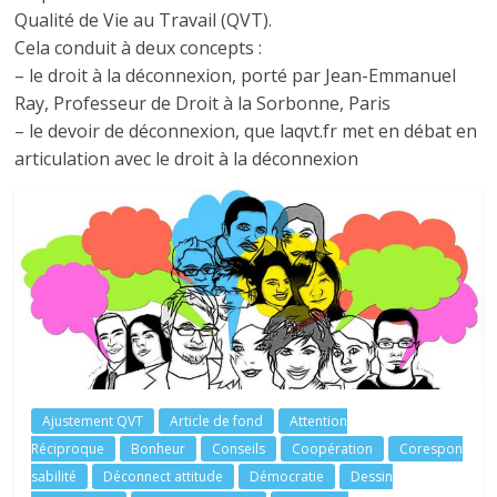
tous
Qualité de Vie au Travail (QVT).
Cela conduit à deux concepts :
– le droit à la déconnexion, porté par Jean-Emmanuel
Ray, Professeur de Droit à la Sorbonne, Paris
– le devoir de déconnexion, que laqvt.fr met en débat en
articulation avec le droit à la déconnexion
Ajustement QVT
Article de fond
Attention
Réciproque
Bonheur
Conseils
Coopération
Corespon
sabilité
Déconnect attitude
Démocratie
Dessin