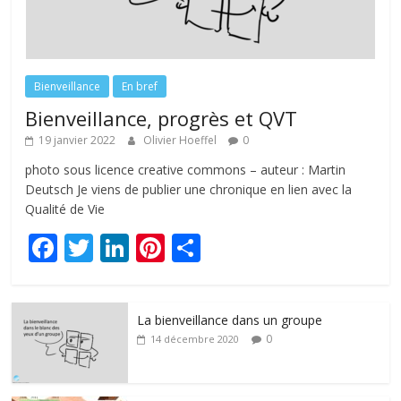
Bienveillance
En bref
Bienveillance, progrès et QVT
19 janvier 2022
Olivier Hoeffel
0
photo sous licence creative commons – auteur : Martin
Deutsch Je viens de publier une chronique en lien avec la
Qualité de Vie
F
T
Li
Pi
P
ac
w
n
nt
ar
e
itt
k
er
ta
La bienveillance dans un groupe
b
er
e
e
g
0
14 décembre 2020
o
dI
st
er
o
n