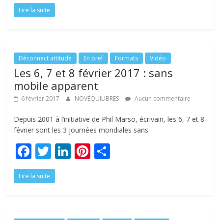
ac
w
n
nt
ar
Lire la suite
e
itt
k
er
ta
b
er
e
e
g
o
dI
st
er
o
n
Déconnect attitude
En bref
Formats
Vidéo
Les 6, 7 et 8 février 2017 : sans
k
mobile apparent
6 février 2017
NOVÉQUILIBRES
Aucun commentaire
Depuis 2001 à l’initiative de Phil Marso, écrivain, les 6, 7 et 8
février sont les 3 journées mondiales sans
F
T
Li
Pi
P
ac
w
n
nt
ar
Lire la suite
e
itt
k
er
ta
b
er
e
e
g
o
dI
st
er