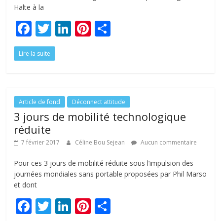
Halte à la
F
T
Li
Pi
P
ac
w
n
nt
ar
Lire la suite
e
itt
k
er
ta
b
er
e
e
g
o
dI
st
er
o
n
Article de fond
Déconnect attitude
3 jours de mobilité technologique
k
réduite
7 février 2017
Céline Bou Sejean
Aucun commentaire
Pour ces 3 jours de mobilité réduite sous l’impulsion des
journées mondiales sans portable proposées par Phil Marso
et dont
F
T
Li
Pi
P