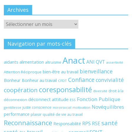
Archives
Archives
Navigation par mots-clés
Anact
ANI QVT
aidants
alimentation
altruisme
assertivité
bienveillance
bien-être au travail
Attention Réciproque
Confiance
convivialité
Bonheur
Bonheur au travail
CFDT
coresponsabilité
coopération
droit à la
diversité
Fonction Publique
déconnect attitude
déconnexion
ESS
Novéquilibres
juste conscience
gentillesse
motivation
miroirsocial
performance
plaisir
qualité de vie au travail
Reconnaissance
santé
RPS
RSE
Responsabilité