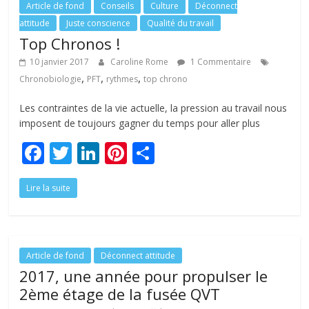
o
n
Article de fond
Conseils
Culture
Déconnect
attitude
Juste conscience
Qualité du travail
k
Top Chronos !
10 janvier 2017
Caroline Rome
1 Commentaire
,
,
,
Chronobiologie
PFT
rythmes
top chrono
Les contraintes de la vie actuelle, la pression au travail nous
imposent de toujours gagner du temps pour aller plus
F
T
Li
Pi
P
ac
w
n
nt
ar
Lire la suite
e
itt
k
er
ta
b
er
e
e
g
o
dI
st
er
o
n
Article de fond
Déconnect attitude
2017, une année pour propulser le
k
2ème étage de la fusée QVT