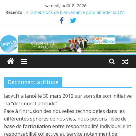
samedi, août 8, 2026
Récents :
4 Dimensions de bienveillance pour aborder la QVT
Semaine pour la QVCT du 19 au 23 juin 2023
Semaine de la QVT 2022 : En quête de sens au travail
laqvt.fr
QVT : donner de la chair à la bienveillance
Bienveillance, progrès et QVT
La
QVT
pour
toutes
et
Déconnect attitude
pour
tous,
laqvt.fr a lancé le 30 mars 2012 sur son site son initiative
et
: la “déconnect attitude”.
par
Face à l’intrusion des nouvelles technologies dans les
toutes
différentes sphères de nos vies, nous posons l’idée de
et
base de l’articulation entre responsabilité individuelle et
par
responsabilité collective au service notamment de