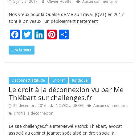
5 janvier 2017
Olivier Hoeffel
Aucun commentaire
Nos vœux pour la Qualité de Vie au Travail (QVT) en 2017
sont à 2 niveaux : un déploiement nettement
F
T
Li
Pi
P
ac
w
n
nt
ar
Lire la suite
e
itt
k
er
ta
b
er
e
e
g
o
dI
st
er
o
n
Déconnect attitude
En bref
Juridique
Le droit à la déconnexion vu par Me
k
Thiébart sur challenges.fr
22 décembre 2016
NOVÉQUILIBRES
Aucun commentaire
droit à la déconnexion
Le site challenges.fr a interviewé Patrick Thiébart, avocat
associé au cabinet Jeantet spécialisé en droit social à