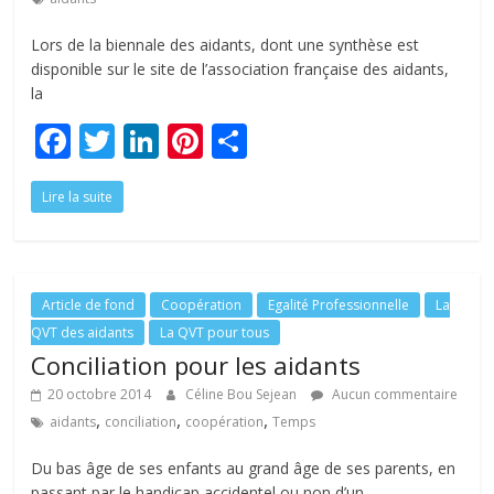
Lors de la biennale des aidants, dont une synthèse est
disponible sur le site de l’association française des aidants,
la
F
T
Li
Pi
P
ac
w
n
nt
ar
Lire la suite
e
itt
k
er
ta
b
er
e
e
g
o
dI
st
er
o
n
Article de fond
Coopération
Egalité Professionnelle
La
QVT des aidants
La QVT pour tous
k
Conciliation pour les aidants
20 octobre 2014
Céline Bou Sejean
Aucun commentaire
,
,
,
aidants
conciliation
coopération
Temps
Du bas âge de ses enfants au grand âge de ses parents, en
passant par le handicap accidentel ou non d’un