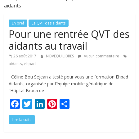
tous
aidants
En bref
La QVT des aidants
Pour une rentrée QVT des
aidants au travail
26 août 2017
NOVÉQUILIBRES
Aucun commentaire
,
aidants
ehpad
Céline Bou Sejean a testé pour vous une formation Ehpad
Aidants, organisée par l’équipe mobile gériatrique de
l’Hôpital Broca de
F
T
Li
Pi
P
ac
w
n
nt
ar
Lire la suite
e
itt
k
er
ta
b
er
e
e
g