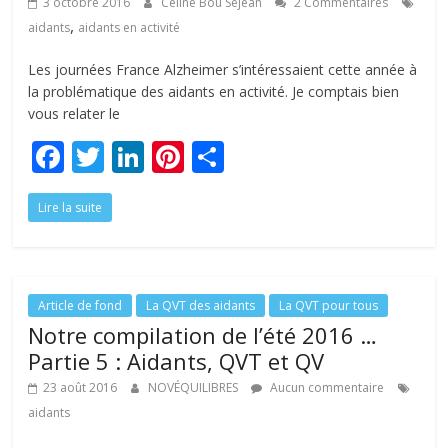
3 octobre 2016
Céline Bou Sejean
2 Commentaires
,
aidants
aidants en activité
Les journées France Alzheimer s’intéressaient cette année à
la problématique des aidants en activité. Je comptais bien
vous relater le
F
T
Li
Pi
P
ac
w
n
nt
ar
Lire la suite
e
itt
k
er
ta
b
er
e
e
g
o
dI
st
er
o
n
Article de fond
La QVT des aidants
La QVT pour tous
Notre compilation de l’été 2016 …
k
Partie 5 : Aidants, QVT et QV
23 août 2016
NOVÉQUILIBRES
Aucun commentaire
aidants