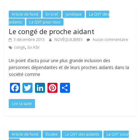
o
dI
st
er
o
n
Article de fond
En bref
Juridique
La QVT des
aidants
La QVT pour tous
k
Le congé de proche aidant
3 décembre 2015
NOVÉQUILIBRES
Aucun commentaire
,
congé
loi ASV
Un point d’actu pour une plus grande inclusion des
personnes dépendantes et de leurs proches aidants dans la
société comme
F
T
Li
Pi
P
ac
w
n
nt
ar
Lire la suite
e
itt
k
er
ta
b
er
e
e
g
o
dI
st
er
o
n
Article de fond
Études
La QVT des aidants
La QVT pour