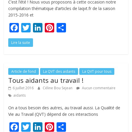
C’est l’été ! Nous vous proposons à cette occasion notre
compilation thématique d’articles de laqvt.fr de la saison
2015-2016 et
F
T
Li
Pi
P
ac
w
n
nt
ar
Lire la suite
e
itt
k
er
ta
b
er
e
e
g
o
dI
st
er
o
n
Article de fond
La QVT des aidants
La QVT pour tous
Tous aidants au travail !
k
6 juillet 2016
Céline Bou Sejean
Aucun commentaire
aidants
On a tous besoin des autres, au travail aussi. La Qualité de
Vie au Travail (QVT) dépend de ces interactions
F
T
Li
Pi
P