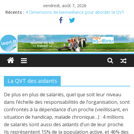
vendredi, août 7, 2026
Récents :
4 Dimensions de bienveillance pour aborder la QVT
Semaine pour la QVCT du 19 au 23 juin 2023
Semaine de la QVT 2022 : En quête de sens au travail
laqvt.fr
QVT : donner de la chair à la bienveillance
Bienveillance, progrès et QVT
La
QVT
pour
toutes
et
La QVT des aidants
pour
tous,
De plus en plus de salariés, quel que soit leur niveau
et
dans l’échelle des responsabilités de l’organisation, sont
par
confrontés à la dépendance d’un proche (vieillissant, en
toutes
situation de handicap, malade chronique…) : 4 millions
et
de salariés sont aussi des aidants d’un de leur proche.
par
Ils représentent 15% de la population active, et 46% des