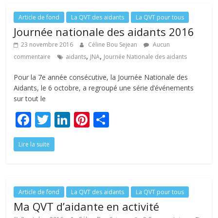
o
dI
st
er
o
n
Article de fond
La QVT des aidants
La QVT pour tous
Journée nationale des aidants 2016
k
23 novembre 2016
Céline Bou Sejean
Aucun
,
,
commentaire
aidants
JNA
Journée Nationale des aidants
Pour la 7e année consécutive, la Journée Nationale des
Aidants, le 6 octobre, a regroupé une série d’événements
sur tout le
F
T
Li
Pi
P
ac
w
n
nt
ar
Lire la suite
e
itt
k
er
ta
b
er
e
e
g
o
dI
st
er
o
n
Article de fond
La QVT des aidants
La QVT pour tous
Ma QVT d’aidante en activité
k