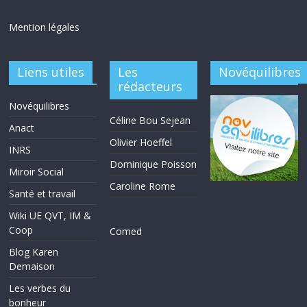
Mention légales
Liens utiles
Les
Novéquilibres
rédacteurs
Novéquilibres
Céline Bou Sejean
Anact
Olivier Hoeffel
INRS
Dominique Poisson
Miroir Social
Caroline Rome
Santé et travail
Wiki UE QVT, IM &
Coop
Comed
Blog Karen
Demaison
Les verbes du
bonheur