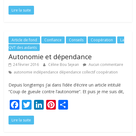
ac
w
n
nt
ar
Lire la suite
e
itt
k
er
ta
b
er
e
e
g
o
dI
st
er
o
n
Article de fond
Confiance
Conseils
Coopération
La
QVT des aidants
k
Autonomie et dépendance
24 février 2016
Céline Bou Sejean
Aucun commentaire
autonomie indépendance dépendance collectif coopération
Depuis longtemps j’ai dans l’idée d’écrire un article intitulé
“Coup de gueule contre l’autonomie”. Et puis je me suis dit,
F
T
Li
Pi
P
ac
w
n
nt
ar
Lire la suite
e
itt
k
er
ta
b
er
e
e
g