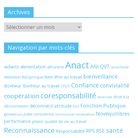
Archives
Archives
Navigation par mots-clés
Anact
ANI QVT
aidants
alimentation
altruisme
assertivité
bienveillance
bien-être au travail
Attention Réciproque
Confiance
convivialité
Bonheur
Bonheur au travail
CFDT
coresponsabilité
coopération
droit à la
diversité
Fonction Publique
déconnect attitude
déconnexion
ESS
Novéquilibres
juste conscience
gentillesse
motivation
miroirsocial
performance
plaisir
qualité de vie au travail
Reconnaissance
santé
RPS
RSE
Responsabilité