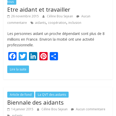
tous
k
Etre aidant et travailler
26 novembre 2015
Céline Bou Sejean
Aucun
,
,
commentaire
aidants
coopération
inclusion
Les personnes aidant un proche dépendant sont plus de 8
millions en France. Environ la moitié ont une activité
professionnelle.
F
T
Li
Pi
P
ac
w
n
nt
ar
Lire la suite
e
itt
k
er
ta
b
er
e
e
g
o
dI
st
er
o
n
Article de fond
La QVT des aidants
Biennale des aidants
k
14 janvier 2015
Céline Bou Sejean
Aucun commentaire
aidants