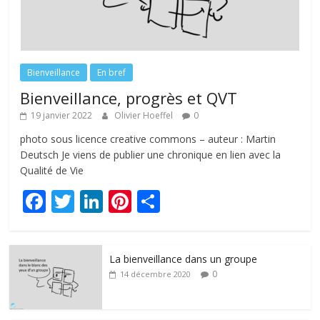
Bienveillance
En bref
Bienveillance, progrès et QVT
19 janvier 2022
Olivier Hoeffel
0
photo sous licence creative commons – auteur : Martin
Deutsch Je viens de publier une chronique en lien avec la
Qualité de Vie
F
T
Li
Pi
P
ac
w
n
nt
ar
e
itt
k
er
ta
La bienveillance dans un groupe
b
er
e
e
g
0
14 décembre 2020
o
dI
st
er
o
n