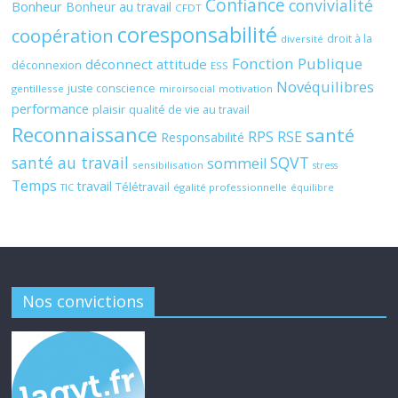
Confiance
convivialité
Bonheur
Bonheur au travail
CFDT
coresponsabilité
coopération
droit à la
diversité
Fonction Publique
déconnect attitude
déconnexion
ESS
Novéquilibres
juste conscience
gentillesse
motivation
miroirsocial
performance
plaisir
qualité de vie au travail
Reconnaissance
santé
RPS
RSE
Responsabilité
santé au travail
SQVT
sommeil
sensibilisation
stress
Temps
travail
Télétravail
égalité professionnelle
TIC
équilibre
Nos convictions