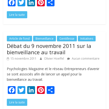
F
T
Li
Pi
P
ac
w
n
nt
ar
Lire la suite
e
itt
k
er
ta
b
er
e
e
g
o
dI
st
er
o
n
Article de fond
Bienveillance
Gentillesse
Initiatives
Débat du 9 novembre 2011 sur la
k
bienveillance au travail
15 novembre 2011
Olivier Hoeffel
Aucun commentaire
Psychologies Magazine et le réseau Entrepreneurs d’avenir
se sont associés afin de lancer un appel pour la
bienveillance au travail.
F
T
Li
Pi
P
ac
w
n
nt
ar
Lire la suite
e
itt
k
er
ta