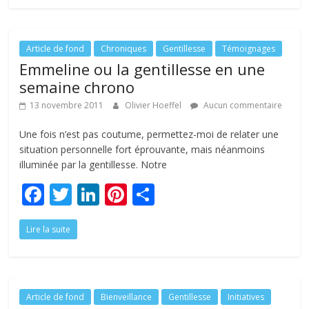
b
er
e
e
g
o
dI
st
er
o
n
Article de fond
Chroniques
Gentillesse
Témoignages
Emmeline ou la gentillesse en une
k
semaine chrono
13 novembre 2011
Olivier Hoeffel
Aucun commentaire
Une fois n’est pas coutume, permettez-moi de relater une
situation personnelle fort éprouvante, mais néanmoins
illuminée par la gentillesse. Notre
F
T
Li
Pi
P
ac
w
n
nt
ar
Lire la suite
e
itt
k
er
ta
b
er
e
e
g
o
dI
st
er
o
n
Article de fond
Bienveillance
Gentillesse
Initiatives