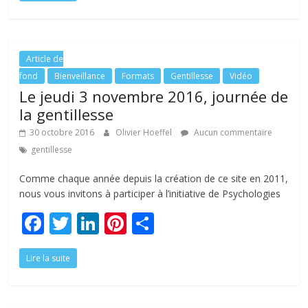
e
itt
k
er
ta
b
er
e
e
g
o
dI
st
er
o
n
Article de
fond
Bienveillance
Formats
Gentillesse
Vidéo
k
Le jeudi 3 novembre 2016, journée de
la gentillesse
30 octobre 2016
Olivier Hoeffel
Aucun commentaire
gentillesse
Comme chaque année depuis la création de ce site en 2011,
nous vous invitons à participer à l’initiative de Psychologies
F
T
Li
Pi
P
ac
w
n
nt
ar
Lire la suite
e
itt
k
er
ta
b
er
e
e
g