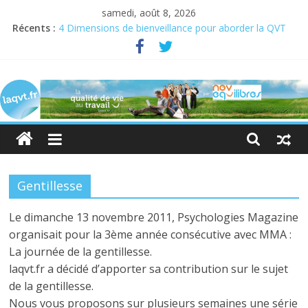
samedi, août 8, 2026
Récents :
4 Dimensions de bienveillance pour aborder la QVT
Semaine pour la QVCT du 19 au 23 juin 2023
Semaine de la QVT 2022 : En quête de sens au travail
laqvt.fr
QVT : donner de la chair à la bienveillance
Bienveillance, progrès et QVT
La
QVT
pour
toutes
et
Gentillesse
pour
tous,
Le dimanche 13 novembre 2011, Psychologies Magazine
et
organisait pour la 3ème année consécutive avec MMA :
par
La journée de la gentillesse.
toutes
laqvt.fr a décidé d’apporter sa contribution sur le sujet
et
de la gentillesse.
par
Nous vous proposons sur plusieurs semaines une série