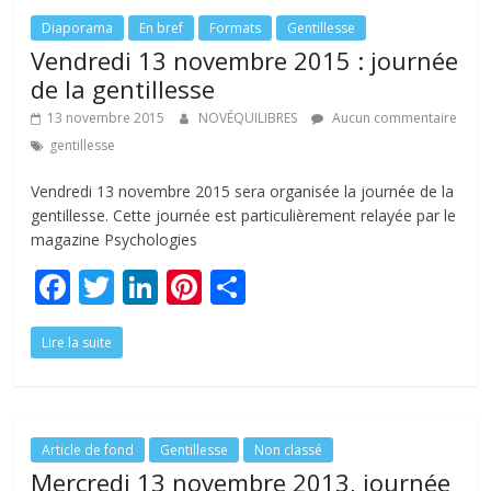
o
dI
st
er
o
n
Diaporama
En bref
Formats
Gentillesse
Vendredi 13 novembre 2015 : journée
k
de la gentillesse
13 novembre 2015
NOVÉQUILIBRES
Aucun commentaire
gentillesse
Vendredi 13 novembre 2015 sera organisée la journée de la
gentillesse. Cette journée est particulièrement relayée par le
magazine Psychologies
F
T
Li
Pi
P
ac
w
n
nt
ar
Lire la suite
e
itt
k
er
ta
b
er
e
e
g
o
dI
st
er
o
n
Article de fond
Gentillesse
Non classé
Mercredi 13 novembre 2013, journée