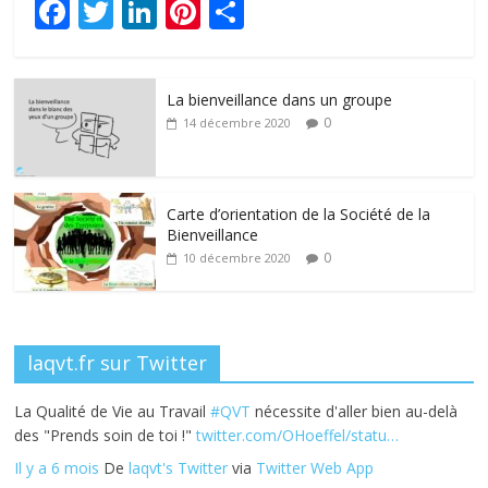
F
T
Li
Pi
P
ac
w
n
nt
ar
e
itt
k
er
ta
La bienveillance dans un groupe
b
er
e
e
g
0
14 décembre 2020
o
dI
st
er
o
n
k
Carte d’orientation de la Société de la
Bienveillance
0
10 décembre 2020
laqvt.fr sur Twitter
La Qualité de Vie au Travail
#QVT
nécessite d'aller bien au-delà
des "Prends soin de toi !"
twitter.com/OHoeffel/statu…
Il y a 6 mois
De
laqvt's Twitter
via
Twitter Web App