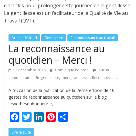
tous
d’articles pour prolonger cette journée de la gentillesse.
La gentillesse est un facilitateur de la Qualité de Vie au
Travail (QVT).
Article de fond
Gentillesse
Reconnaissance au travail
La reconnaissance au
quotidien – Merci !
13 décembre 2016
Dominique Poisson
Aucun
,
,
,
commentaire
gentillesse
merci
politesse
Reconnaissance
A l’occasion de la publication de la 2ème édition de 10
gestes de reconnaissance au quotidien sur le blog
lesverbesdubonheur.fr,
F
T
Li
Pi
P
ac
w
n
nt
ar
Lire la suite