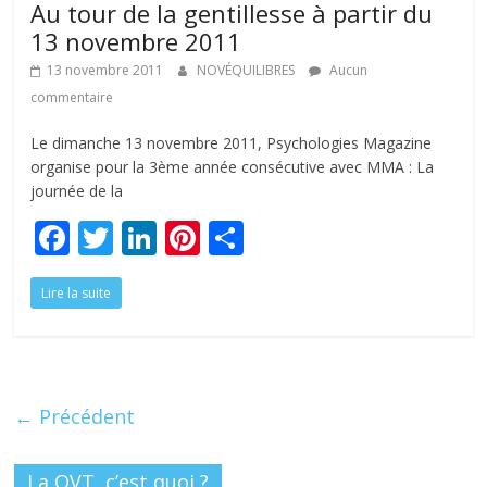
Au tour de la gentillesse à partir du
k
13 novembre 2011
13 novembre 2011
NOVÉQUILIBRES
Aucun
commentaire
Le dimanche 13 novembre 2011, Psychologies Magazine
organise pour la 3ème année consécutive avec MMA : La
journée de la
F
T
Li
Pi
P
ac
w
n
nt
ar
Lire la suite
e
itt
k
er
ta
b
er
e
e
g
o
dI
st
er
o
n
← Précédent
k
La QVT, c’est quoi ?