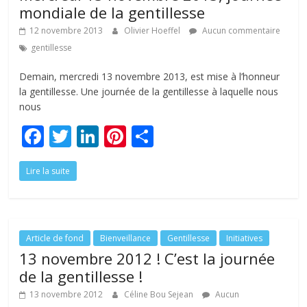
k
mondiale de la gentillesse
12 novembre 2013
Olivier Hoeffel
Aucun commentaire
gentillesse
Demain, mercredi 13 novembre 2013, est mise à l’honneur
la gentillesse. Une journée de la gentillesse à laquelle nous
nous
F
T
Li
Pi
P
ac
w
n
nt
ar
Lire la suite
e
itt
k
er
ta
b
er
e
e
g
o
dI
st
er
o
n
Article de fond
Bienveillance
Gentillesse
Initiatives
13 novembre 2012 ! C’est la journée
k
de la gentillesse !
13 novembre 2012
Céline Bou Sejean
Aucun