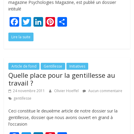
magazine Psychologies Magazine, est publié un dossier
intitulé
F
T
Li
Pi
P
ac
w
n
nt
ar
Lire la suite
e
itt
k
er
ta
b
er
e
e
g
o
dI
st
er
o
n
Article de fond
Gentillesse
Initiatives
Quelle place pour la gentillesse au
k
travail ?
24 novembre 2011
Olivier Hoeffel
Aucun commentaire
gentillesse
Ceci constitue le deuxième article de notre dossier sur la
gentillesse, dossier que nous avons ouvert en grand à
l’occasion