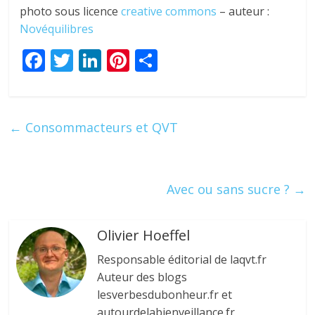
photo sous licence
creative commons
– auteur :
Novéquilibres
F
T
Li
Pi
P
ac
w
n
nt
ar
e
itt
k
er
ta
b
er
e
e
g
←
Consommacteurs et QVT
o
dI
st
er
o
n
k
Avec ou sans sucre ?
→
Olivier Hoeffel
Responsable éditorial de laqvt.fr
Auteur des blogs
lesverbesdubonheur.fr et
autourdelabienveillance.fr