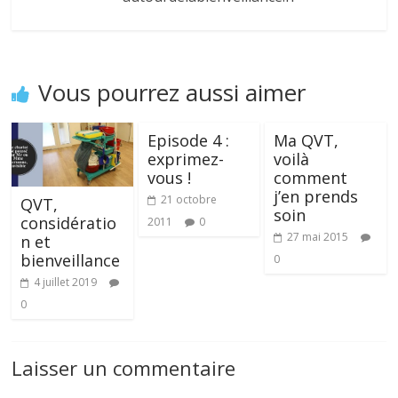
Vous pourrez aussi aimer
Episode 4 :
Ma QVT,
exprimez-
voilà
vous !
comment
j’en prends
21 octobre
QVT,
soin
considératio
2011
0
27 mai 2015
n et
bienveillance
0
4 juillet 2019
0
Laisser un commentaire