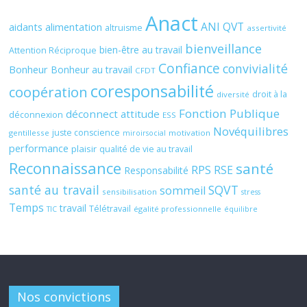
Anact
ANI QVT
aidants
alimentation
altruisme
assertivité
bienveillance
bien-être au travail
Attention Réciproque
Confiance
convivialité
Bonheur
Bonheur au travail
CFDT
coresponsabilité
coopération
droit à la
diversité
Fonction Publique
déconnect attitude
déconnexion
ESS
Novéquilibres
juste conscience
gentillesse
motivation
miroirsocial
performance
plaisir
qualité de vie au travail
Reconnaissance
santé
RPS
RSE
Responsabilité
santé au travail
SQVT
sommeil
sensibilisation
stress
Temps
travail
Télétravail
égalité professionnelle
TIC
équilibre
Nos convictions