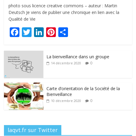
photo sous licence creative commons – auteur : Martin
Deutsch Je viens de publier une chronique en lien avec la
Qualité de Vie
F
T
Li
Pi
P
ac
w
n
nt
ar
e
itt
k
er
ta
La bienveillance dans un groupe
b
er
e
e
g
0
14 décembre 2020
o
dI
st
er
o
n
k
Carte d’orientation de la Société de la
Bienveillance
0
10 décembre 2020
laqvt.fr sur Twitter