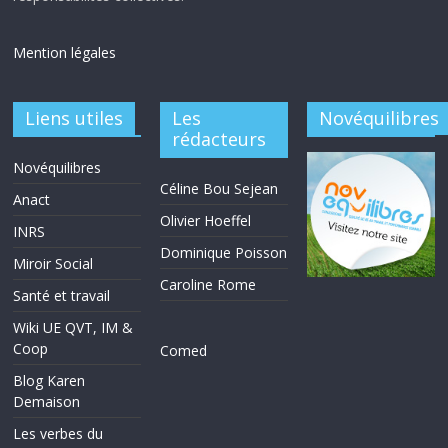
Mention légales
Liens utiles
Les
Novéquilibres
rédacteurs
Novéquilibres
Céline Bou Sejean
Anact
Olivier Hoeffel
INRS
Dominique Poisson
Miroir Social
Caroline Rome
Santé et travail
Wiki UE QVT, IM &
Coop
Comed
Blog Karen
Demaison
Les verbes du