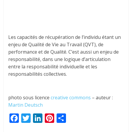
Les capacités de récupération de l’individu étant un
enjeu de Qualité de Vie au Travail (QVT), de
performance et de Qualité. C’est aussi un enjeu de
responsabilité, dans une logique d’articulation
entre la responsabilité individuelle et les
responsabilités collectives.
photo sous licence
creative commons
– auteur :
Martin Deutsch
F
T
Li
Pi
P
ac
w
n
nt
ar