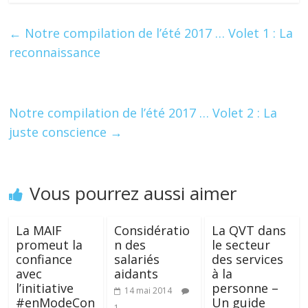
e
itt
k
er
ta
b
er
e
e
g
←
Notre compilation de l’été 2017 … Volet 1 : La
o
dI
st
er
reconnaissance
o
n
k
Notre compilation de l’été 2017 … Volet 2 : La
juste conscience
→
Vous pourrez aussi aimer
La MAIF
Considératio
La QVT dans
promeut la
n des
le secteur
confiance
salariés
des services
avec
aidants
à la
l’initiative
personne –
14 mai 2014
#enModeCon
Un guide
1