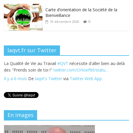
o
n
k
Carte d’orientation de la Société de la
Bienveillance
0
10 décembre 2020
laqvt.fr sur Twitter
La Qualité de Vie au Travail
#QVT
nécessite d'aller bien au-delà
des "Prends soin de toi !"
twitter.com/OHoeffel/statu…
Il y a 6 mois
De
laqvt's Twitter
via
Twitter Web App
En images