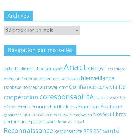
Archives
Archives
Navigation par mots-clés
Anact
ANI QVT
aidants
alimentation
altruisme
assertivité
bienveillance
bien-être au travail
Attention Réciproque
Confiance
convivialité
Bonheur
Bonheur au travail
CFDT
coresponsabilité
coopération
droit à la
diversité
Fonction Publique
déconnect attitude
déconnexion
ESS
Novéquilibres
juste conscience
gentillesse
motivation
miroirsocial
performance
plaisir
qualité de vie au travail
Reconnaissance
santé
RPS
RSE
Responsabilité