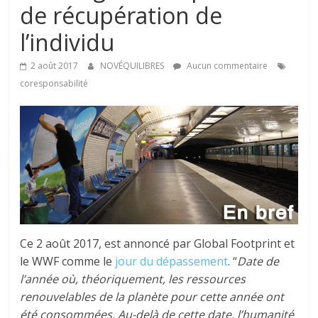
tous
de récupération de
l’individu
2 août 2017
NOVÉQUILIBRES
Aucun commentaire
coresponsabilité
Ce 2 août 2017, est annoncé par Global Footprint et
le WWF comme le
jour du dépassement
. “
Date de
l’année où, théoriquement, les ressources
renouvelables de la planète pour cette année ont
été consommées. Au-delà de cette date, l’humanité