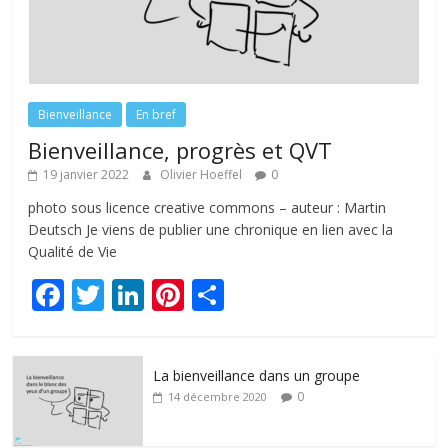
Bienveillance
En bref
Bienveillance, progrès et QVT
19 janvier 2022
Olivier Hoeffel
0
photo sous licence creative commons – auteur : Martin
Deutsch Je viens de publier une chronique en lien avec la
Qualité de Vie
F
T
Li
Pi
P
ac
w
n
nt
ar
e
itt
k
er
ta
La bienveillance dans un groupe
b
er
e
e
g
0
14 décembre 2020
o
dI
st
er