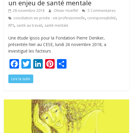
un enjeu de santé mentale
28 novembre 2018
Olivier Hoeffel
5 Commentaires
,
,
conciliation vie privée - vie professionnelle
coresponsabilité
,
,
RPS
santé au travail
santé mentale
Une étude Ipsos pour la Fondation Pierre Deniker,
présentée hier au CESE, lundi 26 novembre 2018, a
investigué les facteurs
F
T
Li
Pi
P
ac
w
n
nt
ar
Lire la suite
e
itt
k
er
ta
b
er
e
e
g
o
dI
st
er
o
n
k