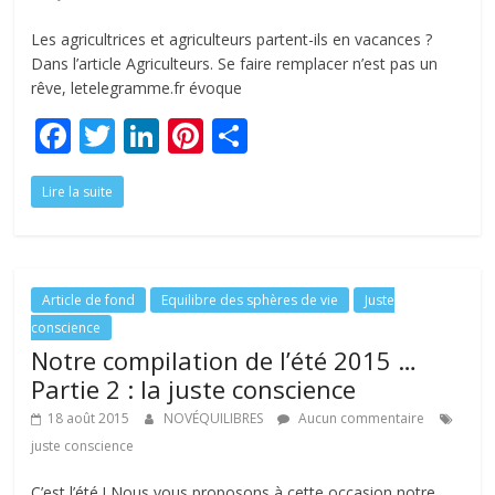
Les agricultrices et agriculteurs partent-ils en vacances ?
Dans l’article Agriculteurs. Se faire remplacer n’est pas un
rêve, letelegramme.fr évoque
F
T
Li
Pi
P
ac
w
n
nt
ar
Lire la suite
e
itt
k
er
ta
b
er
e
e
g
o
dI
st
er
o
n
Article de fond
Equilibre des sphères de vie
Juste
conscience
k
Notre compilation de l’été 2015 …
Partie 2 : la juste conscience
18 août 2015
NOVÉQUILIBRES
Aucun commentaire
juste conscience
C’est l’été ! Nous vous proposons à cette occasion notre