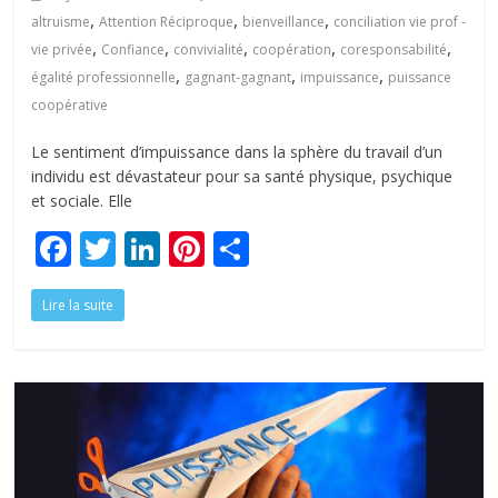
,
,
,
altruisme
Attention Réciproque
bienveillance
conciliation vie prof -
,
,
,
,
,
vie privée
Confiance
convivialité
coopération
coresponsabilité
,
,
,
égalité professionnelle
gagnant-gagnant
impuissance
puissance
coopérative
Le sentiment d’impuissance dans la sphère du travail d’un
individu est dévastateur pour sa santé physique, psychique
et sociale. Elle
F
T
Li
Pi
P
ac
w
n
nt
ar
Lire la suite
e
itt
k
er
ta
b
er
e
e
g
o
dI
st
er
o
n
k