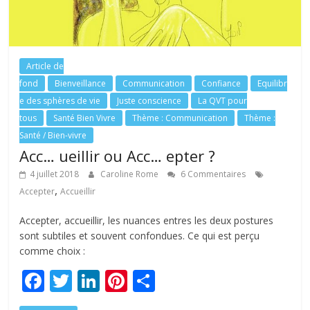
Article de
fond
Bienveillance
Communication
Confiance
Equilibr
e des sphères de vie
Juste conscience
La QVT pour
tous
Santé Bien Vivre
Thème : Communication
Thème :
Santé / Bien-vivre
Acc… ueillir ou Acc… epter ?
4 juillet 2018
Caroline Rome
6 Commentaires
,
Accepter
Accueillir
Accepter, accueillir, les nuances entres les deux postures
sont subtiles et souvent confondues. Ce qui est perçu
comme choix :
F
T
Li
Pi
P
ac
w
n
nt
ar