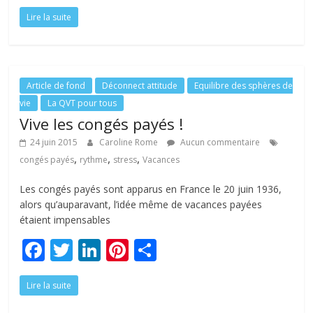
ac
w
n
nt
ar
Lire la suite
e
itt
k
er
ta
b
er
e
e
g
o
dI
st
er
o
n
Article de fond
Déconnect attitude
Equilibre des sphères de
vie
La QVT pour tous
k
Vive les congés payés !
24 juin 2015
Caroline Rome
Aucun commentaire
,
,
,
congés payés
rythme
stress
Vacances
Les congés payés sont apparus en France le 20 juin 1936,
alors qu’auparavant, l’idée même de vacances payées
étaient impensables
F
T
Li
Pi
P
ac
w
n
nt
ar
Lire la suite
e
itt
k
er
ta