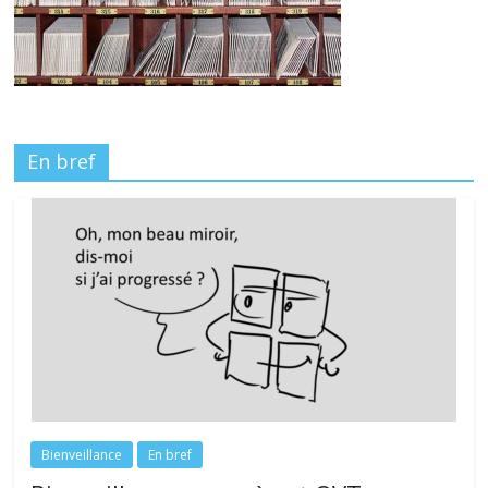
En bref
Bienveillance
En bref