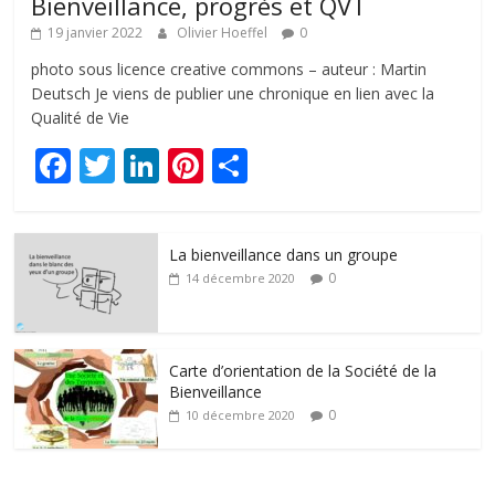
Bienveillance, progrès et QVT
19 janvier 2022
Olivier Hoeffel
0
photo sous licence creative commons – auteur : Martin
Deutsch Je viens de publier une chronique en lien avec la
Qualité de Vie
F
T
Li
Pi
P
ac
w
n
nt
ar
e
itt
k
er
ta
La bienveillance dans un groupe
b
er
e
e
g
0
14 décembre 2020
o
dI
st
er
o
n
k
Carte d’orientation de la Société de la
Bienveillance
0
10 décembre 2020