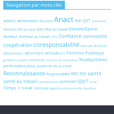
Navigation par mots-clés
Anact
ANI QVT
aidants
alimentation
altruisme
assertivité
bienveillance
bien-être au travail
Attention Réciproque
Confiance
convivialité
Bonheur
Bonheur au travail
CFDT
coresponsabilité
coopération
droit à la
diversité
Fonction Publique
déconnect attitude
déconnexion
ESS
Novéquilibres
juste conscience
gentillesse
motivation
miroirsocial
performance
plaisir
qualité de vie au travail
Reconnaissance
santé
RPS
RSE
Responsabilité
santé au travail
SQVT
sommeil
sensibilisation
stress
Temps
travail
Télétravail
égalité professionnelle
TIC
équilibre