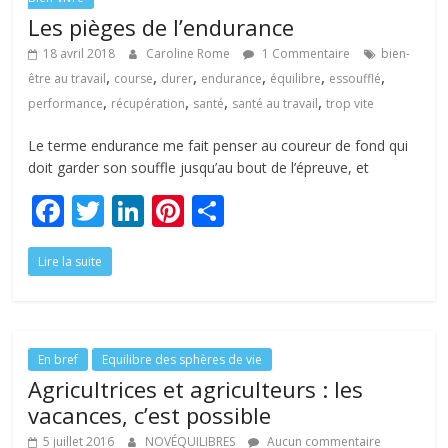
Les pièges de l’endurance
18 avril 2018
Caroline Rome
1 Commentaire
bien-
,
,
,
,
,
,
être au travail
course
durer
endurance
équilibre
essoufflé
,
,
,
,
performance
récupération
santé
santé au travail
trop vite
Le terme endurance me fait penser au coureur de fond qui
doit garder son souffle jusqu’au bout de l’épreuve, et
F
T
Li
Pi
P
ac
w
n
nt
ar
Lire la suite
e
itt
k
er
ta
b
er
e
e
g
o
dI
st
er
o
n
En bref
Equilibre des sphères de vie
Agricultrices et agriculteurs : les
k
vacances, c’est possible
5 juillet 2016
NOVÉQUILIBRES
Aucun commentaire