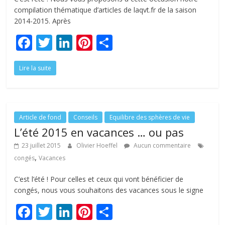
compilation thématique d’articles de laqvt.fr de la saison
2014-2015. Après
F
T
Li
Pi
P
ac
w
n
nt
ar
Lire la suite
e
itt
k
er
ta
b
er
e
e
g
o
dI
st
er
o
n
Article de fond
Conseils
Equilibre des sphères de vie
L’été 2015 en vacances … ou pas
k
23 juillet 2015
Olivier Hoeffel
Aucun commentaire
,
congés
Vacances
C’est l’été ! Pour celles et ceux qui vont bénéficier de
congés, nous vous souhaitons des vacances sous le signe
F
T
Li
Pi
P