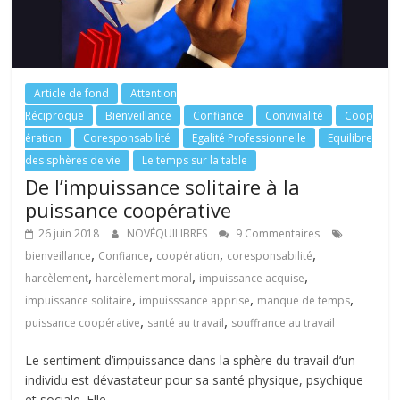
Article de fond
Attention
Réciproque
Bienveillance
Confiance
Convivialité
Coop
ération
Coresponsabilité
Egalité Professionnelle
Equilibre
des sphères de vie
Le temps sur la table
De l’impuissance solitaire à la
puissance coopérative
26 juin 2018
NOVÉQUILIBRES
9 Commentaires
,
,
,
,
bienveillance
Confiance
coopération
coresponsabilité
,
,
,
harcèlement
harcèlement moral
impuissance acquise
,
,
,
impuissance solitaire
impuisssance apprise
manque de temps
,
,
puissance coopérative
santé au travail
souffrance au travail
Le sentiment d’impuissance dans la sphère du travail d’un
individu est dévastateur pour sa santé physique, psychique
et sociale. Elle