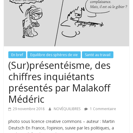
tous
En bref
Equilibre des sphères de vie
Santé au travail
(Sur)présentéisme, des
chiffres inquiétants
présentés par Malakoff
Médéric
29 novembre 2018
NOVÉQUILIBRES
1 Commentaire
photo sous licence creative commons – auteur : Martin
Deutsch En France, l’opinion, suivie par les politiques, a