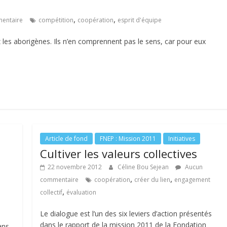
,
,
entaire
compétition
coopération
esprit d'équipe
 les aborigènes. Ils n’en comprennent pas le sens, car pour eux
Article de fond
FNEP : Mission 2011
Initiatives
Cultiver les valeurs collectives
22 novembre 2012
Céline Bou Sejean
Aucun
,
,
commentaire
coopération
créer du lien
engagement
,
collectif
évaluation
Le dialogue est l’un des six leviers d’action présentés
dans le rapport de la mission 2011 de la Fondation
ans