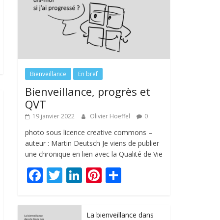
Bienveillance
En bref
Bienveillance, progrès et
QVT
19 janvier 2022
Olivier Hoeffel
0
photo sous licence creative commons –
auteur : Martin Deutsch Je viens de publier
une chronique en lien avec la Qualité de Vie
F
T
Li
Pi
P
ac
w
n
nt
ar
e
itt
k
er
ta
La bienveillance dans