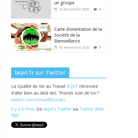
b
er
e
e
g
un groupe
o
dI
st
er
0
14 décembre 2020
o
n
k
Carte d’orientation de la
Société de la
Bienveillance
0
10 décembre 2020
laqvt.fr sur Twitter
La Qualité de Vie au Travail
#QVT
nécessite
d'aller bien au-delà des "Prends soin de toi !"
twitter.com/OHoeffel/statu…
Il y a 6 mois
De
laqvt's Twitter
via
Twitter Web
App