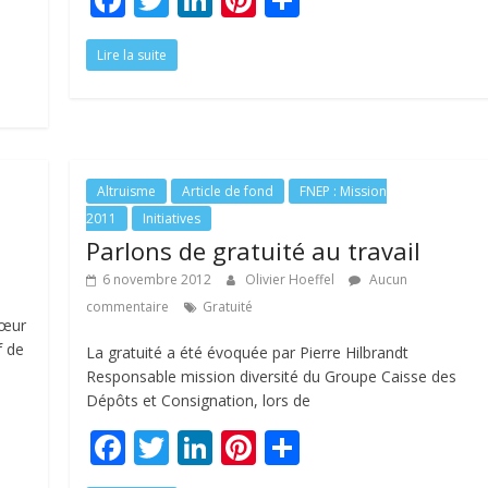
ac
w
n
nt
ar
Lire la suite
e
itt
k
er
ta
b
er
e
e
g
o
dI
st
er
o
n
Altruisme
Article de fond
FNEP : Mission
k
2011
Initiatives
Parlons de gratuité au travail
6 novembre 2012
Olivier Hoeffel
Aucun
commentaire
Gratuité
cœur
f de
La gratuité a été évoquée par Pierre Hilbrandt
Responsable mission diversité du Groupe Caisse des
Dépôts et Consignation, lors de
F
T
Li
Pi
P
ac
w
n
nt
ar