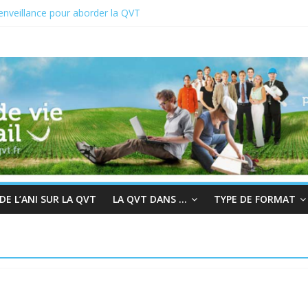
enveillance pour aborder la QVT
CT du 19 au 23 juin 2023
022 : En quête de sens au travail
hair à la bienveillance
rès et QVT
E L’ANI SUR LA QVT
LA QVT DANS …
TYPE DE FORMAT