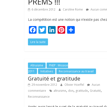
PREMS !!!
6 décembre 2012
Caroline Rome
Aucun comm
La compétition est une notion qui n’existe pas chez
F
T
Li
Pi
P
ac
w
n
nt
ar
Lire la suite
e
itt
k
er
ta
b
er
e
e
g
o
dI
st
er
o
n
Altruisme
FNEP : Mission
2011
Initiatives
Reconnaissance au travail
k
Gratuité et gratitude
29 novembre 2012
Olivier Hoeffel
Aucun
,
,
,
,
commentaire
altruisme
don
gratitude
Gratuité
Reconnaissance
Après avoir lancé le sujet de la gratuité au travail d