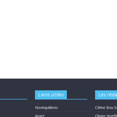
Liens utiles
Les réd
Novéquilibres
Céline Bou S
Anact
Olivier Hoeff