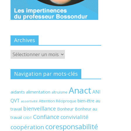
Archives
Archives
Navigation par mots-clés
Anact
ANI
aidants
alimentation
altruisme
QVT
bien-être au
Attention Réciproque
assertivité
bienveillance
Bonheur
travail
Bonheur au
Confiance
convivialité
travail
CFDT
coresponsabilité
coopération