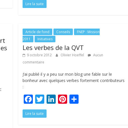
Lire la suite
e
itt
k
er
ta
b
er
e
e
g
o
dI
st
er
o
n
Article de fond
Conseils
FNEP : Mission
rt
2011
Initiatives
k
Les verbes de la QVT
les
9 octobre 2012
Olivier Hoeffel
Aucun
commentaire
J’ai publié il y a peu sur mon blog une fable sur le
bonheur avec quelques verbes fortement contributeurs
:
c
F
T
Li
Pi
P
ac
w
n
nt
ar
Lire la suite
e
itt
k
er
ta
b
er
e
e
g