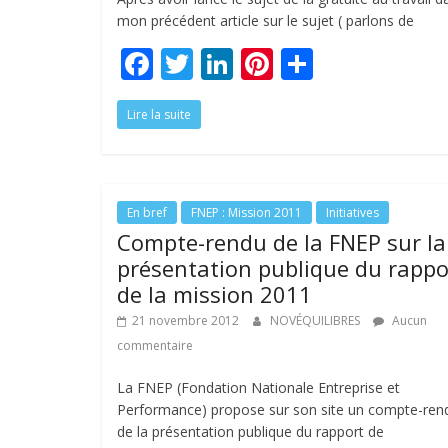
mon précédent article sur le sujet ( parlons de
F
T
Li
Pi
P
ac
w
n
nt
ar
Lire la suite
e
itt
k
er
ta
b
er
e
e
g
o
dI
st
er
o
n
En bref
FNEP : Mission 2011
Initiatives
Compte-rendu de la FNEP sur la
k
présentation publique du rappo
de la mission 2011
21 novembre 2012
NOVÉQUILIBRES
Aucun
commentaire
La FNEP (Fondation Nationale Entreprise et
Performance) propose sur son site un compte-ren
de la présentation publique du rapport de