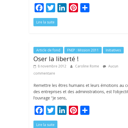
F
T
Li
Pi
P
ac
w
n
nt
ar
Lire la suite
e
itt
k
er
ta
b
er
e
e
g
o
dI
st
er
o
n
Article de fond
FNEP : Mission 2011
Initiatives
Oser la liberté !
k
8 novembre 2012
Caroline Rome
Aucun
commentaire
Remettre les êtres humains et leurs émotions au 
des entreprises et des administrations, est l’objecti
l’ouvrage “Je sens,
F
T
Li
Pi
P
ac
w
n
nt
ar
Lire la suite