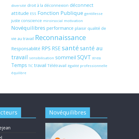
déconnect
droit à la déconnexion
diversité
Fonction Publique
attitude
ESS
gentillesse
juste conscience
motivation
miroirsocial
Novéquilibres
performance
plaisir
qualité de
Reconnaissance
vie au travail
santé
santé au
RPS
RSE
Responsabilité
travail
SQVT
sommeil
sensibilisation
stress
Temps
travail
Télétravail
égalité professionnelle
TIC
équilibre
acteurs
Novéquilibres
ejean
el