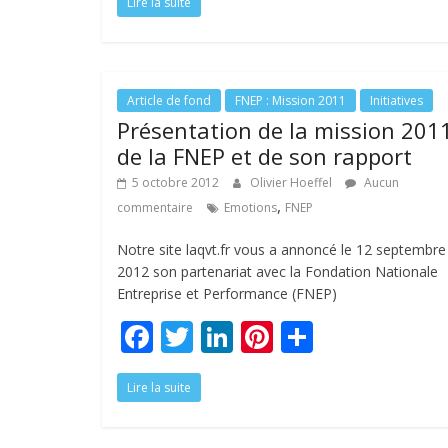
Lire la suite
e
itt
k
er
ta
b
er
e
e
g
o
dI
st
er
o
n
Article de fond
FNEP : Mission 2011
Initiatives
Présentation de la mission 201
k
de la FNEP et de son rapport
5 octobre 2012
Olivier Hoeffel
Aucun
,
commentaire
Emotions
FNEP
Notre site laqvt.fr vous a annoncé le 12 septembre
2012 son partenariat avec la Fondation Nationale
Entreprise et Performance (FNEP)
F
T
Li
Pi
P
ac
w
n
nt
ar
Lire la suite
e
itt
k
er
ta
b
er
e
e
g