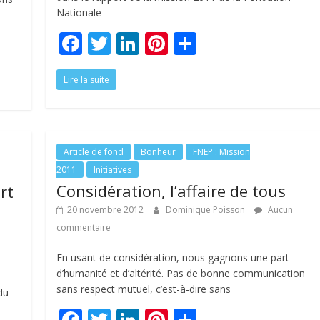
Nationale
F
T
Li
Pi
P
ac
w
n
nt
ar
Lire la suite
e
itt
k
er
ta
b
er
e
e
g
o
dI
st
er
o
n
Article de fond
Bonheur
FNEP : Mission
2011
Initiatives
k
Considération, l’affaire de tous
rt
20 novembre 2012
Dominique Poisson
Aucun
commentaire
En usant de considération, nous gagnons une part
d’humanité et d’altérité. Pas de bonne communication
sans respect mutuel, c’est-à-dire sans
du
F
T
Li
Pi
P