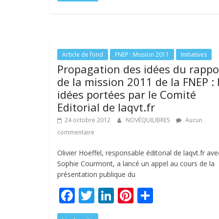
e
itt
k
er
ta
b
er
e
e
g
o
dI
st
er
o
n
Article de fond
FNEP : Mission 2011
Initiatives
k
Propagation des idées du rappo
de la mission 2011 de la FNEP : 
idées portées par le Comité
Editorial de laqvt.fr
24 octobre 2012
NOVÉQUILIBRES
Aucun
commentaire
Olivier Hoeffel, responsable éditorial de laqvt.fr ave
Sophie Courmont, a lancé un appel au cours de la
présentation publique du
F
T
Li
Pi
P
ac
w
n
nt
ar