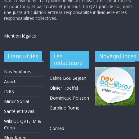
Nos convictions : La Qualité de Vie au Travail, c'est pour toutes
et pour tous, et par toutes et par tous. La QVT part de soi, dans
une juste articulation entre la responsabilité individuelle et les
responsabilités collectives.
Mention légales
Liens utiles
Les
Novéquilibres
rédacteurs
Novéquilibres
Céline Bou Sejean
Anact
Olivier Hoeffel
INRS
Dominique Poisson
Miroir Social
Caroline Rome
Santé et travail
Wiki UE QVT, IM &
Coop
Comed
Blog Karen