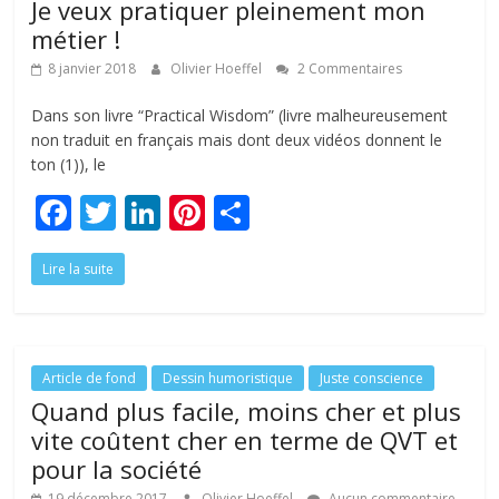
Je veux pratiquer pleinement mon
métier !
8 janvier 2018
Olivier Hoeffel
2 Commentaires
Dans son livre “Practical Wisdom” (livre malheureusement
non traduit en français mais dont deux vidéos donnent le
ton (1)), le
F
T
Li
Pi
P
ac
w
n
nt
ar
Lire la suite
e
itt
k
er
ta
b
er
e
e
g
o
dI
st
er
o
n
Article de fond
Dessin humoristique
Juste conscience
Quand plus facile, moins cher et plus
k
vite coûtent cher en terme de QVT et
pour la société
19 décembre 2017
Olivier Hoeffel
Aucun commentaire