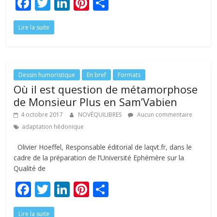
F
T
Li
Pi
P
ac
w
n
nt
ar
Lire la suite
e
itt
k
er
ta
b
er
e
e
g
o
dI
st
er
o
n
Dessin humoristique
En bref
Formats
Où il est question de métamorphose
k
de Monsieur Plus en Sam’Vabien
4 octobre 2017
NOVÉQUILIBRES
Aucun commentaire
adaptation hédonique
Olivier Hoeffel, Responsable éditorial de laqvt.fr, dans le
cadre de la préparation de l’Université Ephémère sur la
Qualité de
F
T
Li
Pi
P
ac
w
n
nt
ar
Lire la suite