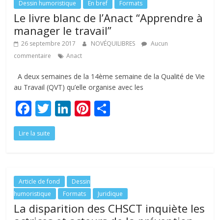
o
n
Dessin humoristique
En bref
Formats
Le livre blanc de l’Anact “Apprendre à
k
manager le travail”
26 septembre 2017
NOVÉQUILIBRES
Aucun
commentaire
Anact
A deux semaines de la 14ème semaine de la Qualité de Vie
au Travail (QVT) qu’elle organise avec les
F
T
Li
Pi
P
ac
w
n
nt
ar
Lire la suite
e
itt
k
er
ta
b
er
e
e
g
o
dI
st
er
o
n
Article de fond
Dessin
humoristique
Formats
Juridique
k
La disparition des CHSCT inquiète les