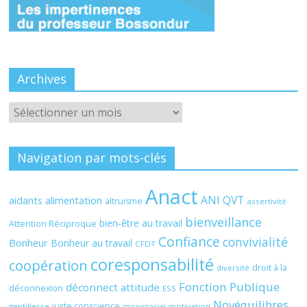
Archives
Archives
Navigation par mots-clés
Anact
ANI QVT
aidants
alimentation
altruisme
assertivité
bienveillance
bien-être au travail
Attention Réciproque
Confiance
convivialité
Bonheur
Bonheur au travail
CFDT
coresponsabilité
coopération
droit à la
diversité
Fonction Publique
déconnect attitude
déconnexion
ESS
Novéquilibres
juste conscience
gentillesse
motivation
miroirsocial