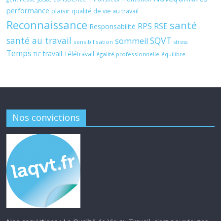
performance
plaisir
qualité de vie au travail
Reconnaissance
santé
RPS
RSE
Responsabilité
santé au travail
SQVT
sommeil
sensibilisation
stress
Temps
travail
Télétravail
égalité professionnelle
TIC
équilibre
Nos convictions