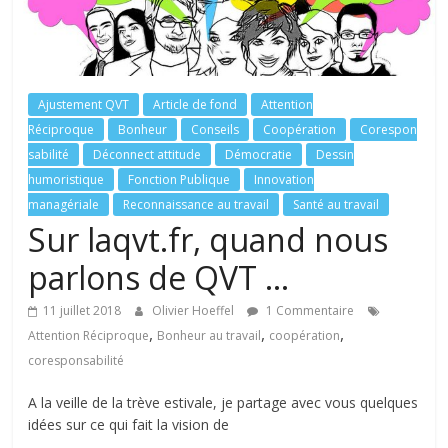
tous
Ajustement QVT
Article de fond
Attention
Réciproque
Bonheur
Conseils
Coopération
Corespon
sabilité
Déconnect attitude
Démocratie
Dessin
humoristique
Fonction Publique
Innovation
managériale
Reconnaissance au travail
Santé au travail
Sur laqvt.fr, quand nous
parlons de QVT …
11 juillet 2018
Olivier Hoeffel
1 Commentaire
,
,
,
Attention Réciproque
Bonheur au travail
coopération
coresponsabilité
A la veille de la trève estivale, je partage avec vous quelques
idées sur ce qui fait la vision de