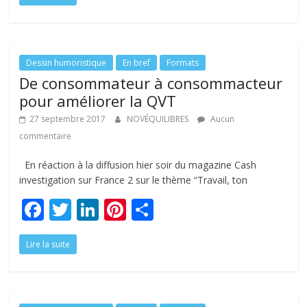
e
itt
k
er
ta
b
er
e
e
g
o
dI
st
er
o
n
Dessin humoristique
En bref
Formats
De consommateur à consommacteur
k
pour améliorer la QVT
27 septembre 2017
NOVÉQUILIBRES
Aucun
commentaire
En réaction à la diffusion hier soir du magazine Cash
investigation sur France 2 sur le thème “Travail, ton
F
T
Li
Pi
P
ac
w
n
nt
ar
Lire la suite
e
itt
k
er
ta
b
er
e
e
g
o
dI
st
er