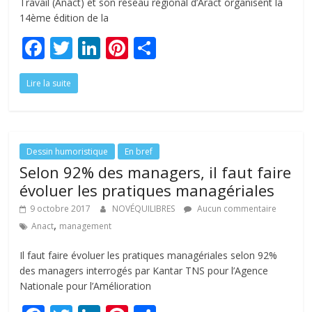
Travail (Anact) et son réseau régional d’Aract organisent la
14ème édition de la
F
T
Li
Pi
P
ac
w
n
nt
ar
Lire la suite
e
itt
k
er
ta
b
er
e
e
g
o
dI
st
er
o
n
Dessin humoristique
En bref
Selon 92% des managers, il faut faire
k
évoluer les pratiques managériales
9 octobre 2017
NOVÉQUILIBRES
Aucun commentaire
,
Anact
management
Il faut faire évoluer les pratiques managériales selon 92%
des managers interrogés par Kantar TNS pour l’Agence
Nationale pour l’Amélioration