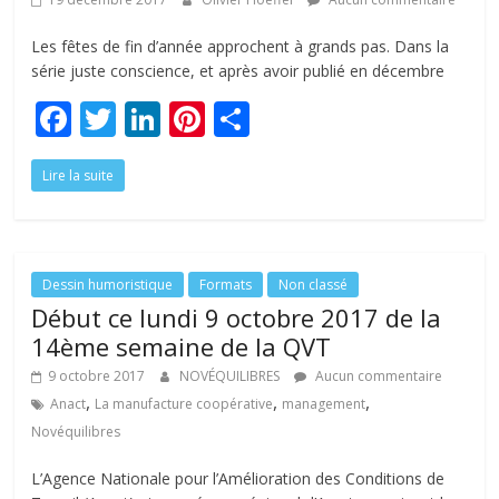
Les fêtes de fin d’année approchent à grands pas. Dans la
série juste conscience, et après avoir publié en décembre
F
T
Li
Pi
P
ac
w
n
nt
ar
Lire la suite
e
itt
k
er
ta
b
er
e
e
g
o
dI
st
er
o
n
Dessin humoristique
Formats
Non classé
Début ce lundi 9 octobre 2017 de la
k
14ème semaine de la QVT
9 octobre 2017
NOVÉQUILIBRES
Aucun commentaire
,
,
,
Anact
La manufacture coopérative
management
Novéquilibres
L’Agence Nationale pour l’Amélioration des Conditions de