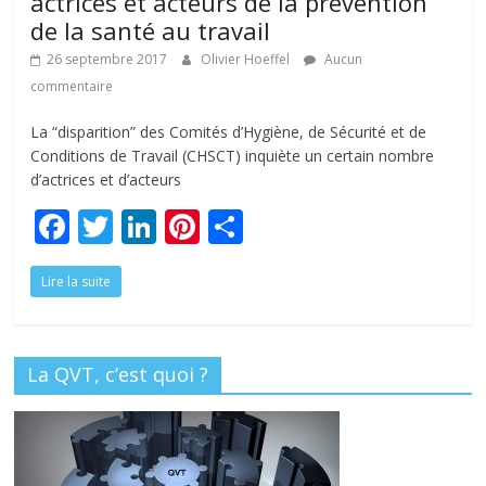
actrices et acteurs de la prévention
de la santé au travail
26 septembre 2017
Olivier Hoeffel
Aucun
commentaire
La “disparition” des Comités d’Hygiène, de Sécurité et de
Conditions de Travail (CHSCT) inquiète un certain nombre
d’actrices et d’acteurs
F
T
Li
Pi
P
ac
w
n
nt
ar
Lire la suite
e
itt
k
er
ta
b
er
e
e
g
o
dI
st
er
La QVT, c’est quoi ?
o
n
k