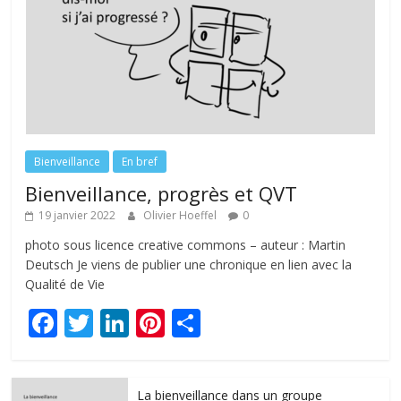
Bienveillance
En bref
Bienveillance, progrès et QVT
19 janvier 2022
Olivier Hoeffel
0
photo sous licence creative commons – auteur : Martin
Deutsch Je viens de publier une chronique en lien avec la
Qualité de Vie
F
T
Li
Pi
P
ac
w
n
nt
ar
e
itt
k
er
ta
La bienveillance dans un groupe