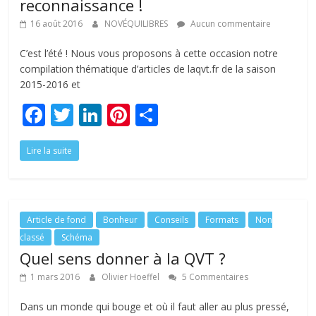
reconnaissance !
16 août 2016
NOVÉQUILIBRES
Aucun commentaire
C’est l’été ! Nous vous proposons à cette occasion notre
compilation thématique d’articles de laqvt.fr de la saison
2015-2016 et
F
T
Li
Pi
P
ac
w
n
nt
ar
Lire la suite
e
itt
k
er
ta
b
er
e
e
g
o
dI
st
er
o
n
Article de fond
Bonheur
Conseils
Formats
Non
classé
Schéma
k
Quel sens donner à la QVT ?
1 mars 2016
Olivier Hoeffel
5 Commentaires
Dans un monde qui bouge et où il faut aller au plus pressé,