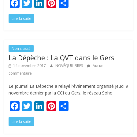
F
T
Li
Pi
P
ac
w
n
nt
ar
Lire la suite
e
itt
k
er
ta
b
er
e
e
g
o
dI
st
er
o
n
Non classé
La Dépèche : La QVT dans le Gers
k
14 novembre 2017
NOVÉQUILIBRES
Aucun
commentaire
Le journal La Dépèche a relayé l’événement organisé jeudi 9
novembre dernier par la CCI du Gers, le réseau Soho
F
T
Li
Pi
P
ac
w
n
nt
ar
Lire la suite
e
itt
k
er
ta
b
er
e
e
g