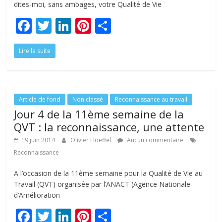
dites-moi, sans ambages, votre Qualité de Vie
F
T
Li
Pi
P
ac
w
n
nt
ar
Lire la suite
e
itt
k
er
ta
b
er
e
e
g
o
dI
st
er
o
n
Article de fond
Non classé
Reconnaissance au travail
Jour 4 de la 11ème semaine de la
k
QVT : la reconnaissance, une attente
19 juin 2014
Olivier Hoeffel
Aucun commentaire
Reconnaissance
A l’occasion de la 11ème semaine pour la Qualité de Vie au
Travail (QVT) organisée par l’ANACT (Agence Nationale
d’Amélioration
F
T
Li
Pi
P