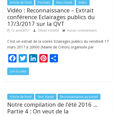
o
n
Article de fond
Formats
Non classé
Vidéo
Vidéo : Reconnaissance – Extrait
k
conférence Eclairages publics du
17/3/2017 sur la QVT
12 avril 2017
Olivier Hoeffel
Aucun commentaire
C’est un extrait de la soirée Eclairages publics du vendredi 17
mars 2017 à 20h00 (Mairie de Créon) organisée par
F
T
Li
Pi
P
ac
w
n
nt
ar
Lire la suite
e
itt
k
er
ta
b
er
e
e
g
o
dI
st
er
o
n
Article de fond
Non classé
Reconnaissance au travail
Notre compilation de l’été 2016 …
k
Partie 4 : On veut de la