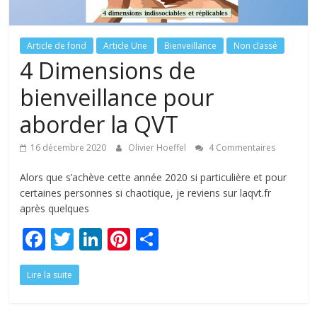
tous
Article de fond
Article Une
Bienveillance
Non classé
4 Dimensions de
bienveillance pour
aborder la QVT
16 décembre 2020
Olivier Hoeffel
4 Commentaires
Alors que s’achève cette année 2020 si particulière et pour
certaines personnes si chaotique, je reviens sur laqvt.fr
après quelques
F
T
Li
Pi
P
ac
w
n
nt
ar
Lire la suite
e
itt
k
er
ta
b
er
e
e
g