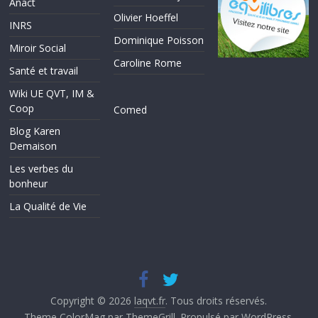
Anact
Olivier Hoeffel
INRS
Dominique Poisson
Miroir Social
Caroline Rome
Santé et travail
Wiki UE QVT, IM &
Coop
Comed
Blog Karen
Demaison
Les verbes du
bonheur
La Qualité de Vie
Copyright © 2026
laqvt.fr
. Tous droits réservés.
Theme
ColorMag
par ThemeGrill. Propulsé par
WordPress
.