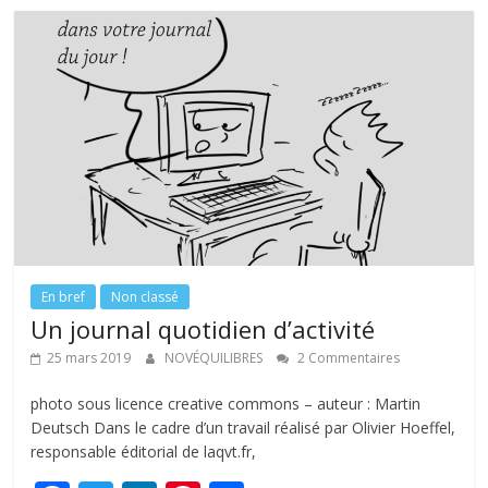
o
dI
st
er
o
n
k
En bref
Non classé
Un journal quotidien d’activité
25 mars 2019
NOVÉQUILIBRES
2 Commentaires
photo sous licence creative commons – auteur : Martin
Deutsch Dans le cadre d’un travail réalisé par Olivier Hoeffel,
responsable éditorial de laqvt.fr,