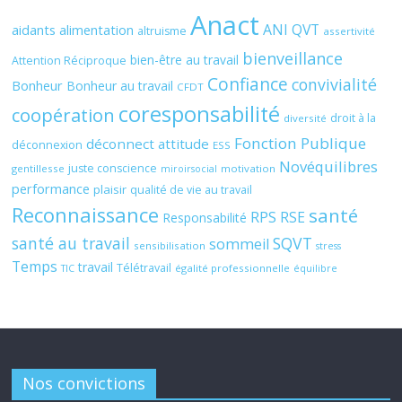
Anact
ANI QVT
aidants
alimentation
altruisme
assertivité
bienveillance
bien-être au travail
Attention Réciproque
Confiance
convivialité
Bonheur
Bonheur au travail
CFDT
coresponsabilité
coopération
droit à la
diversité
Fonction Publique
déconnect attitude
déconnexion
ESS
Novéquilibres
juste conscience
gentillesse
motivation
miroirsocial
performance
plaisir
qualité de vie au travail
Reconnaissance
santé
RPS
RSE
Responsabilité
santé au travail
SQVT
sommeil
sensibilisation
stress
Temps
travail
Télétravail
égalité professionnelle
TIC
équilibre
Nos convictions