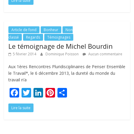
Lire la suite
e
itt
k
er
ta
b
er
e
e
g
o
dI
st
er
o
n
Article de fond
Bonheur
Non
classé
Regards
Témoignages
k
Le témoignage de Michel Bourdin
5 février 2014
Dominique Poisson
Aucun commentaire
Aux 1ères Rencontres Pluridisciplinaires de Penser Ensemble
le Travail*, le 6 décembre 2013, la dureté du monde du
travail n’a
F
T
Li
Pi
P
ac
w
n
nt
ar
Lire la suite
e
itt
k
er
ta
b
er
e
e
g
o
dI
st
er