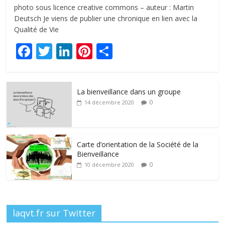
photo sous licence creative commons – auteur : Martin
Deutsch Je viens de publier une chronique en lien avec la
Qualité de Vie
F
T
Li
Pi
P
ac
w
n
nt
ar
e
itt
k
er
ta
La bienveillance dans un groupe
b
er
e
e
g
0
14 décembre 2020
o
dI
st
er
o
n
k
Carte d’orientation de la Société de la
Bienveillance
0
10 décembre 2020
laqvt.fr sur Twitter