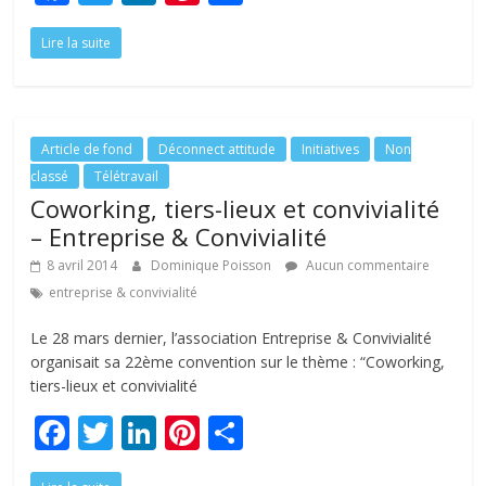
ac
w
n
nt
ar
Lire la suite
e
itt
k
er
ta
b
er
e
e
g
o
dI
st
er
o
n
Article de fond
Déconnect attitude
Initiatives
Non
classé
Télétravail
k
Coworking, tiers-lieux et convivialité
– Entreprise & Convivialité
8 avril 2014
Dominique Poisson
Aucun commentaire
entreprise & convivialité
Le 28 mars dernier, l’association Entreprise & Convivialité
organisait sa 22ème convention sur le thème : “Coworking,
tiers-lieux et convivialité
F
T
Li
Pi
P
ac
w
n
nt
ar