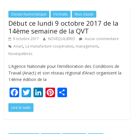
o
dI
st
er
o
n
Dessin humoristique
Formats
Non classé
Début ce lundi 9 octobre 2017 de la
k
14ème semaine de la QVT
9 octobre 2017
NOVÉQUILIBRES
Aucun commentaire
,
,
,
Anact
La manufacture coopérative
management
Novéquilibres
L’Agence Nationale pour l’Amélioration des Conditions de
Travail (Anact) et son réseau régional d’Aract organisent la
14ème édition de la
F
T
Li
Pi
P
ac
w
n
nt
ar
Lire la suite
e
itt
k
er
ta
b
er
e
e
g
o
dI
st
er