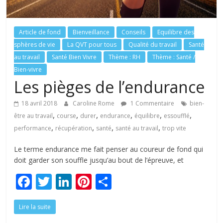
tous
Article de fond
Bienveillance
Conseils
Equilibre des
sphères de vie
La QVT pour tous
Qualité du travail
Santé
au travail
Santé Bien Vivre
Thème : RH
Thème : Santé /
Bien-vivre
Les pièges de l’endurance
18 avril 2018
Caroline Rome
1 Commentaire
bien-
,
,
,
,
,
,
être au travail
course
durer
endurance
équilibre
essoufflé
,
,
,
,
performance
récupération
santé
santé au travail
trop vite
Le terme endurance me fait penser au coureur de fond qui
doit garder son souffle jusqu’au bout de l’épreuve, et
F
T
Li
Pi
P
ac
w
n
nt
ar
Lire la suite
e
itt
k
er
ta