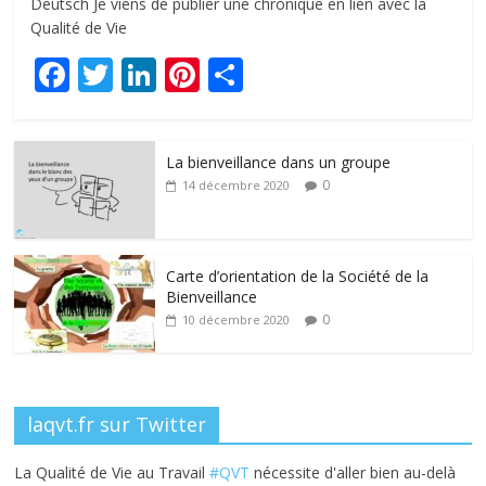
Deutsch Je viens de publier une chronique en lien avec la
Qualité de Vie
F
T
Li
Pi
P
ac
w
n
nt
ar
e
itt
k
er
ta
La bienveillance dans un groupe
b
er
e
e
g
0
14 décembre 2020
o
dI
st
er
o
n
k
Carte d’orientation de la Société de la
Bienveillance
0
10 décembre 2020
laqvt.fr sur Twitter
La Qualité de Vie au Travail
#QVT
nécessite d'aller bien au-delà