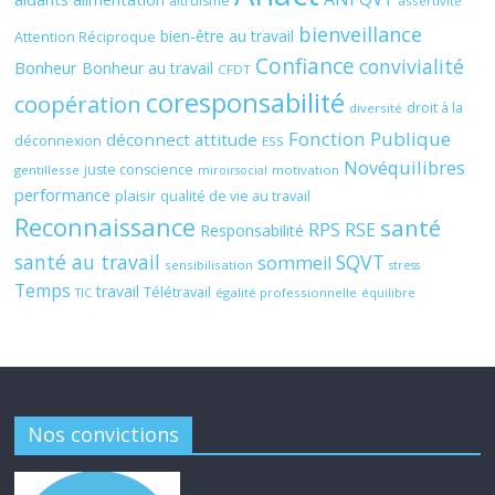
altruisme
assertivité
bienveillance
bien-être au travail
Attention Réciproque
Confiance
convivialité
Bonheur
Bonheur au travail
CFDT
coresponsabilité
coopération
droit à la
diversité
Fonction Publique
déconnect attitude
déconnexion
ESS
Novéquilibres
juste conscience
gentillesse
motivation
miroirsocial
performance
plaisir
qualité de vie au travail
Reconnaissance
santé
RPS
RSE
Responsabilité
santé au travail
SQVT
sommeil
sensibilisation
stress
Temps
travail
Télétravail
égalité professionnelle
TIC
équilibre
Nos convictions