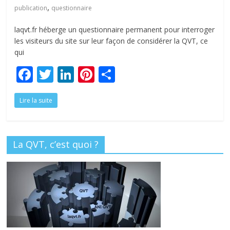
tous
,
publication
questionnaire
laqvt.fr héberge un questionnaire permanent pour interroger
les visiteurs du site sur leur façon de considérer la QVT, ce
qui
F
T
Li
Pi
P
ac
w
n
nt
ar
Lire la suite
e
itt
k
er
ta
b
er
e
e
g
o
dI
st
er
La QVT, c’est quoi ?
o
n
k