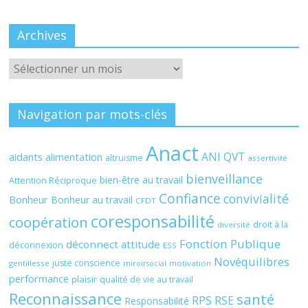
Archives
Archives
Navigation par mots-clés
Anact
ANI QVT
aidants
alimentation
altruisme
assertivité
bienveillance
bien-être au travail
Attention Réciproque
Confiance
convivialité
Bonheur
Bonheur au travail
CFDT
coresponsabilité
coopération
droit à la
diversité
Fonction Publique
déconnect attitude
déconnexion
ESS
Novéquilibres
juste conscience
gentillesse
motivation
miroirsocial
performance
plaisir
qualité de vie au travail
Reconnaissance
santé
RPS
RSE
Responsabilité