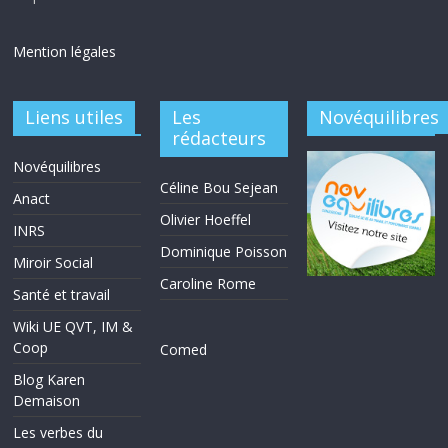
Mention légales
Liens utiles
Les
Novéquilibres
rédacteurs
Novéquilibres
Céline Bou Sejean
Anact
Olivier Hoeffel
INRS
Dominique Poisson
Miroir Social
Caroline Rome
Santé et travail
Wiki UE QVT, IM &
Coop
Comed
Blog Karen
Demaison
Les verbes du