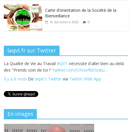
o
n
k
Carte d’orientation de la Société de la
Bienveillance
0
10 décembre 2020
laqvt.fr sur Twitter
La Qualité de Vie au Travail
#QVT
nécessite d'aller bien au-delà
des "Prends soin de toi !"
twitter.com/OHoeffel/statu…
Il y a 6 mois
De
laqvt's Twitter
via
Twitter Web App
En images