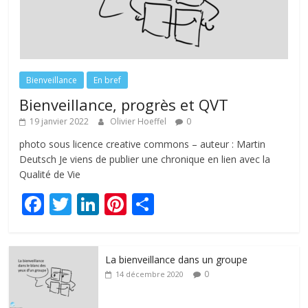
Bienveillance
En bref
Bienveillance, progrès et QVT
19 janvier 2022
Olivier Hoeffel
0
photo sous licence creative commons – auteur : Martin
Deutsch Je viens de publier une chronique en lien avec la
Qualité de Vie
F
T
Li
Pi
P
ac
w
n
nt
ar
e
itt
k
er
ta
La bienveillance dans un groupe
b
er
e
e
g
0
14 décembre 2020
o
dI
st
er