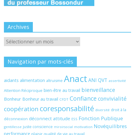
Archives
Archives
Navigation par mots-clés
Anact
ANI QVT
aidants
alimentation
altruisme
assertivité
bienveillance
bien-être au travail
Attention Réciproque
Confiance
convivialité
Bonheur
Bonheur au travail
CFDT
coresponsabilité
coopération
droit à la
diversité
Fonction Publique
déconnect attitude
déconnexion
ESS
Novéquilibres
juste conscience
gentillesse
motivation
miroirsocial
performance
plaisir
qualité de vie au travail