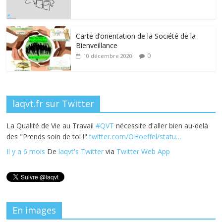
o
dI
st
er
o
n
k
Carte d’orientation de la Société de la
Bienveillance
0
10 décembre 2020
laqvt.fr sur Twitter
La Qualité de Vie au Travail
#QVT
nécessite d'aller bien au-delà
des "Prends soin de toi !"
twitter.com/OHoeffel/statu…
Il y a 6 mois
De
laqvt's Twitter
via
Twitter Web App
En images