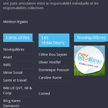
une juste articulation entre la responsabilité individuelle et les
responsabilités collectives.
Mention légales
Liens utiles
Les
Novéquilibres
rédacteurs
Novéquilibres
Céline Bou Sejean
Anact
Olivier Hoeffel
INRS
Dominique Poisson
Miroir Social
Caroline Rome
Santé et travail
Wiki UE QVT, IM &
Coop
Comed
Blog Karen
Demaison