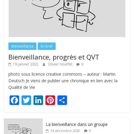
Bienveillance
En bref
Bienveillance, progrès et QVT
19 janvier 2022
Olivier Hoeffel
0
photo sous licence creative commons – auteur : Martin
Deutsch Je viens de publier une chronique en lien avec la
Qualité de Vie
F
T
Li
Pi
P
ac
w
n
nt
ar
e
itt
k
er
ta
La bienveillance dans un groupe
b
er
e
e
g
0
14 décembre 2020