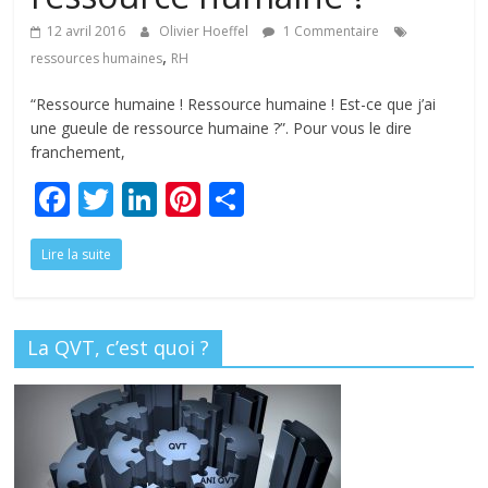
tous
12 avril 2016
Olivier Hoeffel
1 Commentaire
,
ressources humaines
RH
“Ressource humaine ! Ressource humaine ! Est-ce que j’ai
une gueule de ressource humaine ?”. Pour vous le dire
franchement,
F
T
Li
Pi
P
ac
w
n
nt
ar
Lire la suite
e
itt
k
er
ta
b
er
e
e
g
o
dI
st
er
La QVT, c’est quoi ?
o
n
k