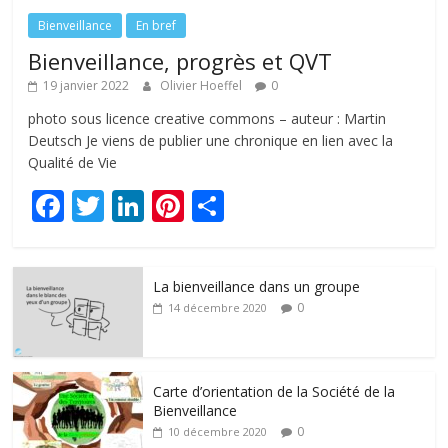
Bienveillance
En bref
Bienveillance, progrès et QVT
19 janvier 2022
Olivier Hoeffel
0
photo sous licence creative commons – auteur : Martin
Deutsch Je viens de publier une chronique en lien avec la
Qualité de Vie
F
T
Li
Pi
P
ac
w
n
nt
ar
e
itt
k
er
ta
La bienveillance dans un groupe
b
er
e
e
g
0
14 décembre 2020
o
dI
st
er
o
n
k
Carte d’orientation de la Société de la
Bienveillance
0
10 décembre 2020