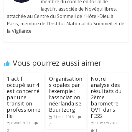
membre du comité éditorial de
laqvt.fr, associée de Novéquilibres,
attachée au Centre du Sommeil de l’Hôtel-Dieu à
Paris, membre de l'Institut National du Sommeil et de
la Vigilance
Vous pourrez aussi aimer
1 actif
Organisation
Notre
occupé sur 4
s opales par
analyse des
est concerné
l’exemple :
résultats du
par une
l’association
2ème
transition
néerlandaise
baromètre
professionne
Buurtzorg
QVT dans
lle
l’ESS
31 mai 2016
6 avril 2017
10 mars 2017
7
0
1