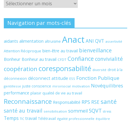
Archives
Navigation par mots-clés
Anact
ANI QVT
aidants
alimentation
altruisme
assertivité
bienveillance
bien-être au travail
Attention Réciproque
Confiance
convivialité
Bonheur
Bonheur au travail
CFDT
coresponsabilité
coopération
droit à la
diversité
Fonction Publique
déconnect attitude
déconnexion
ESS
Novéquilibres
juste conscience
gentillesse
motivation
miroirsocial
performance
plaisir
qualité de vie au travail
Reconnaissance
santé
RPS
RSE
Responsabilité
santé au travail
SQVT
sommeil
sensibilisation
stress
Temps
travail
Télétravail
égalité professionnelle
TIC
équilibre