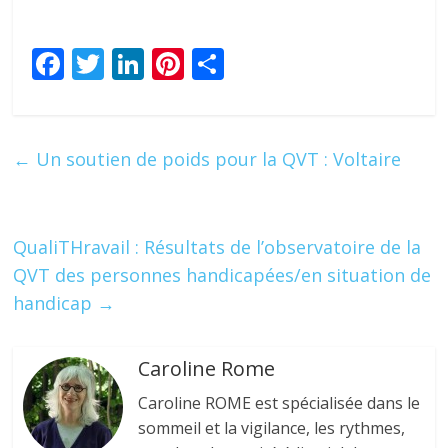
F
T
Li
Pi
P
ac
w
n
nt
ar
e
itt
k
er
ta
b
er
e
e
g
←
Un soutien de poids pour la QVT : Voltaire
o
dI
st
er
o
n
k
QualiTHravail : Résultats de l’observatoire de la
QVT des personnes handicapées/en situation de
handicap
→
Caroline Rome
Caroline ROME est spécialisée dans le
sommeil et la vigilance, les rythmes,