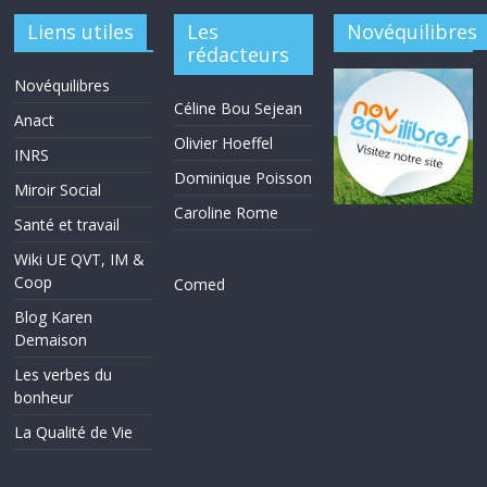
Liens utiles
Les
Novéquilibres
rédacteurs
Novéquilibres
Céline Bou Sejean
Anact
Olivier Hoeffel
INRS
Dominique Poisson
Miroir Social
Caroline Rome
Santé et travail
Wiki UE QVT, IM &
Coop
Comed
Blog Karen
Demaison
Les verbes du
bonheur
La Qualité de Vie