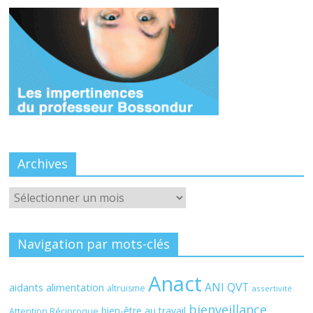
Archives
Archives
Navigation par mots-clés
Anact
ANI QVT
aidants
alimentation
altruisme
assertivité
bienveillance
bien-être au travail
Attention Réciproque