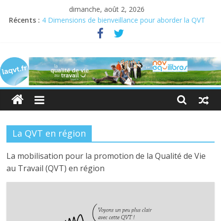
dimanche, août 2, 2026
Récents :
4 Dimensions de bienveillance pour aborder la QVT
Semaine pour la QVCT du 19 au 23 juin 2023
Semaine de la QVT 2022 : En quête de sens au travail
laqvt.fr
QVT : donner de la chair à la bienveillance
Bienveillance, progrès et QVT
La
QVT
pour
toutes
et
La QVT en région
pour
tous,
La mobilisation pour la promotion de la Qualité de Vie
et
au Travail (QVT) en région
par
toutes
et
par