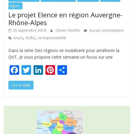
région
Le projet Elence en région Auvergne-
Rhône-Alpes
25 septembre 2018
Olivier Hoeffel
Aucun commentaire
,
,
Anact
AURA
coresponsabilité
Dans la série Des régions se mobilisent pour améliorer la
QVT, je vous propose cette semaine un focus sur une
F
T
Li
Pi
P
ac
w
n
nt
ar
Lire la suite
e
itt
k
er
ta
b
er
e
e
g
o
dI
st
er
o
n
k