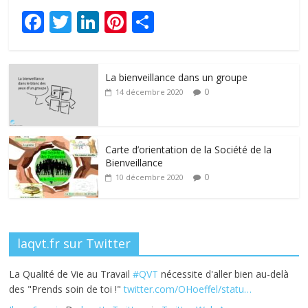
F
T
Li
Pi
P
ac
w
n
nt
ar
e
itt
k
er
ta
La bienveillance dans un groupe
b
er
e
e
g
0
14 décembre 2020
o
dI
st
er
o
n
k
Carte d’orientation de la Société de la
Bienveillance
0
10 décembre 2020
laqvt.fr sur Twitter
La Qualité de Vie au Travail
#QVT
nécessite d'aller bien au-delà
des "Prends soin de toi !"
twitter.com/OHoeffel/statu…