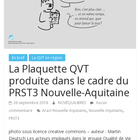
tous
En bref
La QVT en région
La Plaquette QVT
produite dans le cadre du
PRST3 Nouvelle-Aquitaine
26 septembre 2018
NOVÉQUILIBRES
Aucun
,
,
commentaire
Aract Nouvelle-Aquitaine
Nouvelle-Aquitaine
PRST3
photo sous licence creative commons – auteur : Martin
Deutsch Les acteurs impliqués dans le groupe Qualité de Vie