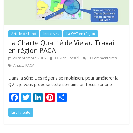
Article de fond
Initiatives
La QVT en région
La Charte Qualité de Vie au Travail
en région PACA
20 septembre 2018
Olivier Hoeffel
3 Commentaires
,
Anact
PACA
Dans la série Des régions se mobilisent pour améliorer la
QVT, je vous propose cette semaine un focus sur une
F
T
Li
Pi
P
ac
w
n
nt
ar
Lire la suite
e
itt
k
er
ta
b
er
e
e
g