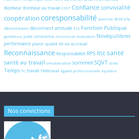
Confiance
convivialité
Bonheur
Bonheur au travail
CFDT
coresponsabilité
coopération
droit à la
diversité
Fonction Publique
déconnect attitude
déconnexion
ESS
Novéquilibres
juste conscience
gentillesse
motivation
miroirsocial
performance
plaisir
qualité de vie au travail
Reconnaissance
santé
RPS
RSE
Responsabilité
santé au travail
SQVT
sommeil
sensibilisation
stress
Temps
travail
Télétravail
égalité professionnelle
TIC
équilibre
Nos convictions