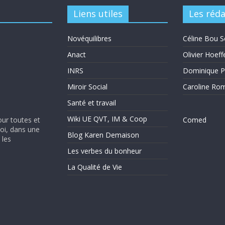
Liens utiles
Les réd
Novéquilibres
Céline Bou S
Anact
Olivier Hoeff
INRS
Dominique P
Miroir Social
Caroline Ro
Santé et travail
Wiki UE QVT, IM & Coop
our toutes et
Comed
soi, dans une
Blog Karen Demaison
 les
Les verbes du bonheur
La Qualité de Vie