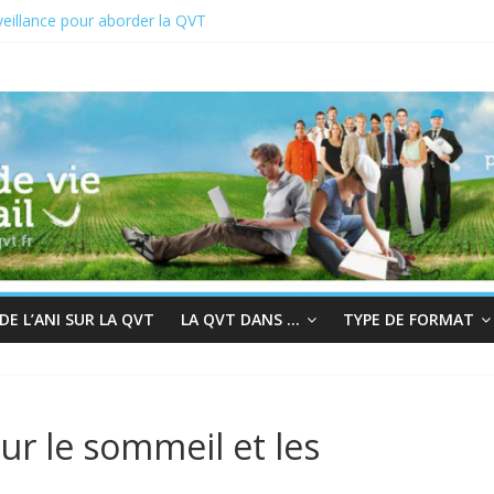
eillance pour aborder la QVT
 du 19 au 23 juin 2023
2 : En quête de sens au travail
r à la bienveillance
s et QVT
E L’ANI SUR LA QVT
LA QVT DANS …
TYPE DE FORMAT
r le sommeil et les