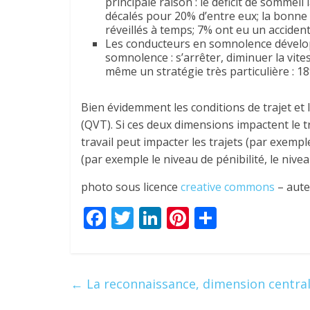
principale raison : le déficit de sommeil
décalés pour 20% d’entre eux; la bonne n
réveillés à temps; 7% ont eu un accid
Les conducteurs en somnolence développ
somnolence : s’arrêter, diminuer la vite
même un stratégie très particulière : 
Bien évidemment les conditions de trajet et 
(QVT). Si ces deux dimensions impactent le tra
travail peut impacter les trajets (par exempl
(par exemple le niveau de pénibilité, le niv
photo sous licence
creative commons
– aute
F
T
Li
Pi
P
ac
w
n
nt
ar
e
itt
k
er
ta
b
er
e
e
g
←
La reconnaissance, dimension centra
o
dI
st
er