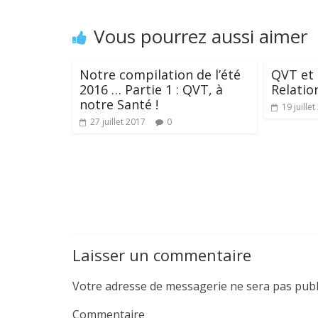
o
n
Vous pourrez aussi aimer
k
Notre compilation de l’été
QVT et 
2016 … Partie 1 : QVT, à
Relati
notre Santé !
19 juille
27 juillet 2017
0
Laisser un commentaire
Votre adresse de messagerie ne sera pas publ
Commentaire