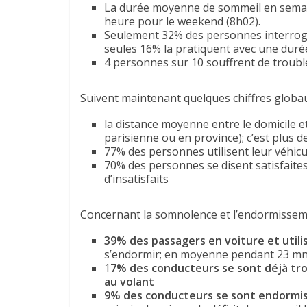
La durée moyenne de sommeil en semain
heure pour le weekend (8h02).
Seulement 32% des personnes interrogé
seules 16% la pratiquent avec une dur
4 personnes sur 10 souffrent de trouble
Suivent maintenant quelques chiffres globau
la distance moyenne entre le domicile et
parisienne ou en province); c’est plus 
77% des personnes utilisent leur véhic
70% des personnes se disent satisfaites
d’insatisfaits
Concernant la somnolence et l’endormisseme
39% des passagers en voiture et util
s’endormir; en moyenne pendant 23 m
1
7% des conducteurs se sont déjà tro
au volant
9% des conducteurs se sont endormis 