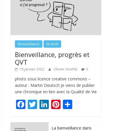
Bienveillance
En bref
Bienveillance, progrès et
QVT
19 janvier 2022
Olivier Hoeffel
0
photo sous licence creative commons –
auteur : Martin Deutsch Je viens de publier
une chronique en lien avec la Qualité de Vie
F
T
Li
Pi
P
ac
w
n
nt
ar
e
itt
k
er
ta
La bienveillance dans