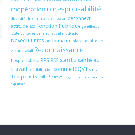
coresponsabilité
coopération
déconnect
droit à la déconnexion
diversité
Fonction Publique
attitude
ESS
gentillesse
juste conscience
motivation
miroirsocial
Novéquilibres
performance
plaisir
qualité de
Reconnaissance
vie au travail
santé
santé au
RPS
RSE
Responsabilité
travail
SQVT
sommeil
sensibilisation
stress
Temps
travail
Télétravail
égalité professionnelle
TIC
équilibre