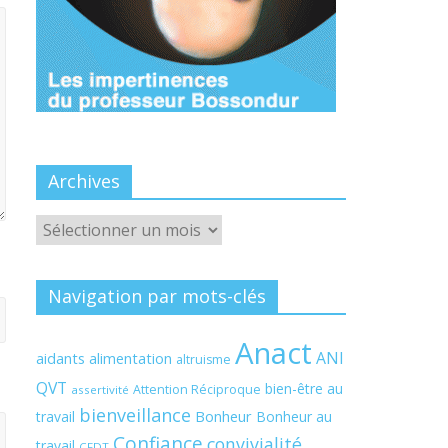
Archives
Archives
Navigation par mots-clés
Anact
ANI
aidants
alimentation
altruisme
QVT
bien-être au
Attention Réciproque
assertivité
bienveillance
Bonheur
travail
Bonheur au
Confiance
convivialité
travail
CFDT