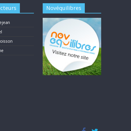
acteurs
Novéquilibres
ejean
el
oisson
me