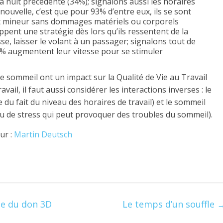
 la nuit précédente (34%); signalons aussi les horaires
ouvelle, c’est que pour 93% d’entre eux, ils se sont
ent mineur sans dommages matériels ou corporels
ent une stratégie dès lors qu’ils ressentent de la
sse, laisser le volant à un passager; signalons tout de
18% augmentent leur vitesse pour se stimuler
le sommeil ont un impact sur la Qualité de Vie au Travail
vail, il faut aussi considérer les interactions inverses : le
e du fait du niveau des horaires de travail) et le sommeil
eau de stress qui peut provoquer des troubles du sommeil).
ur :
Martin Deutsch
le du don 3D
Le temps d’un souffle