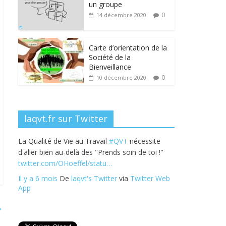
b
er
e
e
g
un groupe
o
dI
st
er
0
14 décembre 2020
o
n
k
Carte d’orientation de la
Société de la
Bienveillance
0
10 décembre 2020
laqvt.fr sur Twitter
La Qualité de Vie au Travail
#QVT
nécessite
d'aller bien au-delà des "Prends soin de toi !"
twitter.com/OHoeffel/statu…
Il y a 6 mois
De
laqvt's Twitter
via
Twitter Web
App
→