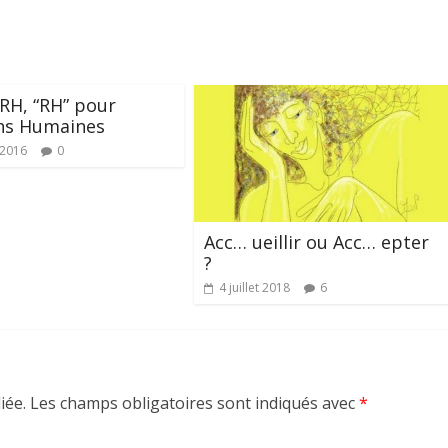
RH, “RH” pour
ons Humaines
t 2016
0
Acc… ueillir ou Acc… epter
?
4 juillet 2018
6
iée.
Les champs obligatoires sont indiqués avec
*