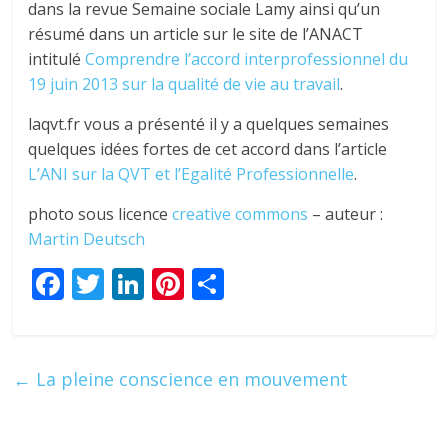
dans la revue Semaine sociale Lamy ainsi qu’un
résumé dans un article sur le site de l’ANACT
intitulé
Comprendre l’accord interprofessionnel du
19 juin 2013 sur la qualité de vie au travail
.
laqvt.fr vous a présenté il y a quelques semaines
quelques idées fortes de cet accord dans l’article
L’ANI sur la QVT et l’Egalité Professionnelle
.
photo sous licence
creative commons
– auteur :
Martin Deutsch
F
T
Li
Pi
P
ac
w
n
nt
ar
e
itt
k
er
ta
b
er
e
e
g
←
La pleine conscience en mouvement
o
dI
st
er
o
n