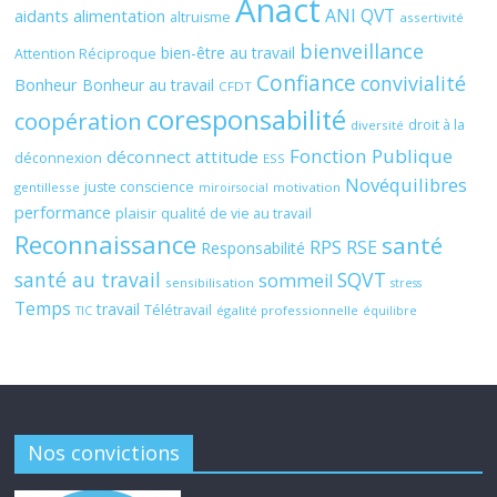
Anact
ANI QVT
aidants
alimentation
altruisme
assertivité
bienveillance
bien-être au travail
Attention Réciproque
Confiance
convivialité
Bonheur
Bonheur au travail
CFDT
coresponsabilité
coopération
droit à la
diversité
Fonction Publique
déconnect attitude
déconnexion
ESS
Novéquilibres
juste conscience
gentillesse
motivation
miroirsocial
performance
plaisir
qualité de vie au travail
Reconnaissance
santé
RPS
RSE
Responsabilité
santé au travail
SQVT
sommeil
sensibilisation
stress
Temps
travail
Télétravail
égalité professionnelle
TIC
équilibre
Nos convictions