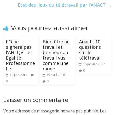
k
Etat des lieux du télétravail par l’ANACT
→
Vous pourrez aussi aimer
FO ne
Bien-être au
Anact : 10
signera pas
travail et
questions
l’ANI QVT et
bonheur au
sur le
Egalité
travail vus
télétravail
Professionne
comme une
16 janvier 2017
lle
mode
0
13 juin 2013
15 avril 2016
0
0
Laisser un commentaire
Votre adresse de messagerie ne sera pas publiée.
Les