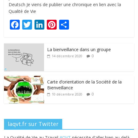
Deutsch Je viens de publier une chronique en lien avec la
Qualité de Vie
F
T
Li
Pi
P
ac
w
n
nt
ar
e
itt
k
er
ta
La bienveillance dans un groupe
b
er
e
e
g
0
14 décembre 2020
o
dI
st
er
o
n
k
Carte d’orientation de la Société de la
Bienveillance
0
10 décembre 2020
laqvt.fr sur Twitter
La Qualité de Vie au Travail
#QVT
nécessite d'aller bien au-delà