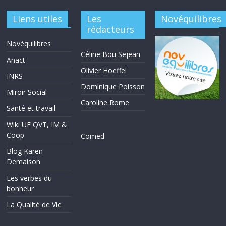
Liens utiles
Les
Novéquilibres
rédacteurs
Novéquilibres
Céline Bou Sejean
Anact
Olivier Hoeffel
INRS
Dominique Poisson
Miroir Social
Caroline Rome
Santé et travail
Wiki UE QVT, IM &
Coop
Comed
Blog Karen
Demaison
Les verbes du
bonheur
La Qualité de Vie