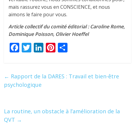
mais rassurez vous en CONSCIENCE, et nous
aimons le faire pour vous.
Article collectif du comité éditorial : Caroline Rome,
Dominique Poisson, Olivier Hoeffel
F
T
Li
Pi
P
ac
w
n
nt
ar
e
itt
k
er
ta
b
er
e
e
g
←
Rapport de la DARES : Travail et bien-être
o
dI
st
er
psychologique
o
n
k
La routine, un obstacle à l’amélioration de la
QVT
→