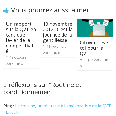
Vous pourrez aussi aimer
Un rapport
13 novembre
sur la QVT en
2012 ! C’est la
tant que
journée de la
levier de la
gentillesse !
Citoyen, lève-
compétitivit
13 novembre
toi pour la
é
QVT !
2012
0
12 octobre
21 juin 2019
2016
0
0
2 réflexions sur “
Routine et
conditionnement
”
Ping :
La routine, un obstacle à l'amélioration de la QVT
- laqvt.fr