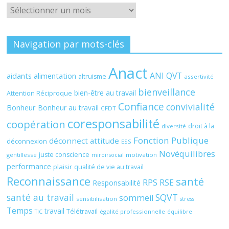
Archives
Navigation par mots-clés
Anact
ANI QVT
aidants
alimentation
altruisme
assertivité
bienveillance
bien-être au travail
Attention Réciproque
Confiance
convivialité
Bonheur
Bonheur au travail
CFDT
coresponsabilité
coopération
droit à la
diversité
Fonction Publique
déconnect attitude
déconnexion
ESS
Novéquilibres
juste conscience
gentillesse
motivation
miroirsocial
performance
plaisir
qualité de vie au travail
Reconnaissance
santé
RPS
RSE
Responsabilité
santé au travail
SQVT
sommeil
sensibilisation
stress
Temps
travail
Télétravail
égalité professionnelle
TIC
équilibre