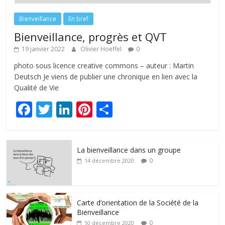
Bienveillance
En bref
Bienveillance, progrès et QVT
19 janvier 2022
Olivier Hoeffel
0
photo sous licence creative commons – auteur : Martin
Deutsch Je viens de publier une chronique en lien avec la
Qualité de Vie
F
T
Li
Pi
P
ac
w
n
nt
ar
e
itt
k
er
ta
La bienveillance dans un groupe
b
er
e
e
g
0
14 décembre 2020
o
dI
st
er
o
n
k
Carte d’orientation de la Société de la
Bienveillance
0
10 décembre 2020