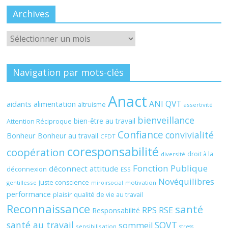
Archives
Archives
Navigation par mots-clés
Anact
ANI QVT
aidants
alimentation
altruisme
assertivité
bienveillance
bien-être au travail
Attention Réciproque
Confiance
convivialité
Bonheur
Bonheur au travail
CFDT
coresponsabilité
coopération
droit à la
diversité
Fonction Publique
déconnect attitude
déconnexion
ESS
Novéquilibres
juste conscience
gentillesse
motivation
miroirsocial
performance
plaisir
qualité de vie au travail
Reconnaissance
santé
RPS
RSE
Responsabilité
santé au travail
SQVT
sommeil
sensibilisation
stress