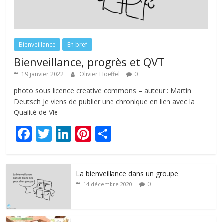
Bienveillance
En bref
Bienveillance, progrès et QVT
19 janvier 2022
Olivier Hoeffel
0
photo sous licence creative commons – auteur : Martin
Deutsch Je viens de publier une chronique en lien avec la
Qualité de Vie
F
T
Li
Pi
P
ac
w
n
nt
ar
e
itt
k
er
ta
La bienveillance dans un groupe
b
er
e
e
g
0
14 décembre 2020
o
dI
st
er
o
n