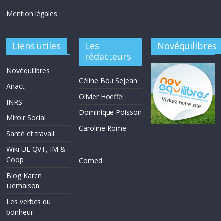
Mention légales
Liens utiles
Les
Novéquilibres
rédacteurs
Novéquilibres
Céline Bou Sejean
Anact
Olivier Hoeffel
INRS
Dominique Poisson
Miroir Social
Caroline Rome
Santé et travail
Wiki UE QVT, IM &
Coop
Comed
Blog Karen
Demaison
Les verbes du
bonheur