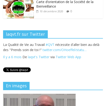
k
Carte d’orientation de la Société de la
Bienveillance
0
10 décembre 2020
laqvt.fr sur Twitter
La Qualité de Vie au Travail
#QVT
nécessite d'aller bien au-delà
des "Prends soin de toi !"
twitter.com/OHoeffel/statu…
Il y a 6 mois
De
laqvt's Twitter
via
Twitter Web App
En images