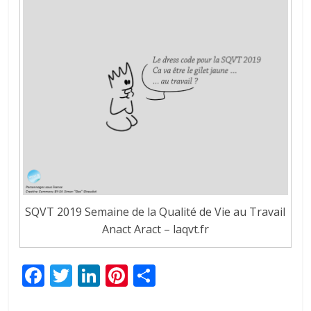
SQVT 2019 Semaine de la Qualité de Vie au Travail
Anact Aract – laqvt.fr
F
T
Li
Pi
P
ac
w
n
nt
ar