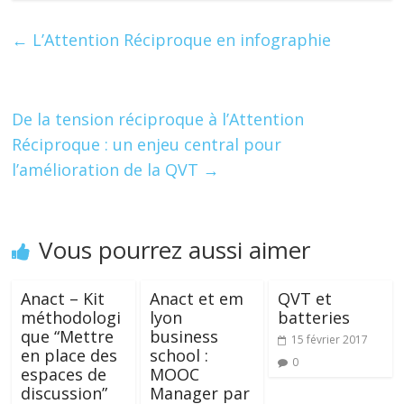
e
itt
k
er
ta
b
er
e
e
g
←
L’Attention Réciproque en infographie
o
dI
st
er
o
n
k
De la tension réciproque à l’Attention
Réciproque : un enjeu central pour
l’amélioration de la QVT
→
Vous pourrez aussi aimer
Anact – Kit
Anact et em
QVT et
méthodologi
lyon
batteries
que “Mettre
business
15 février 2017
en place des
school :
0
espaces de
MOOC
discussion”
Manager par