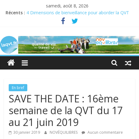
samedi, août 8, 2026
Récents :
4 Dimensions de bienveillance pour aborder la QVT
Semaine pour la QVCT du 19 au 23 juin 2023
Semaine de la QVT 2022 : En quête de sens au travail
laqvt.fr
QVT : donner de la chair à la bienveillance
Bienveillance, progrès et QVT
La
QVT
pour
toutes
et
pour
En bref
tous,
SAVE THE DATE : 16ème
et
semaine de la QVT du 17
par
toutes
au 21 juin 2019
et
par
30 janvier 2019
NOVÉQUILIBRES
Aucun commentaire