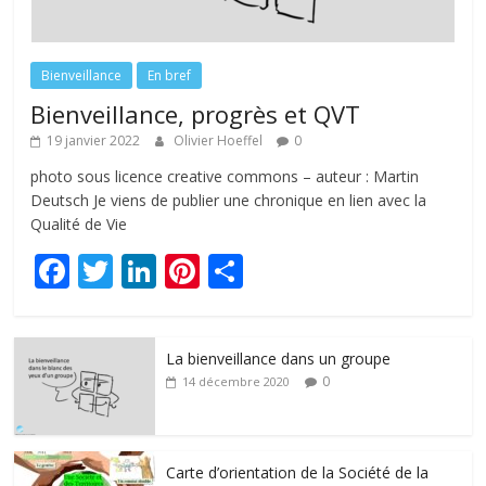
Bienveillance
En bref
Bienveillance, progrès et QVT
19 janvier 2022
Olivier Hoeffel
0
photo sous licence creative commons – auteur : Martin
Deutsch Je viens de publier une chronique en lien avec la
Qualité de Vie
F
T
Li
Pi
P
ac
w
n
nt
ar
e
itt
k
er
ta
La bienveillance dans un groupe
b
er
e
e
g
0
14 décembre 2020
o
dI
st
er
o
n
k
Carte d’orientation de la Société de la