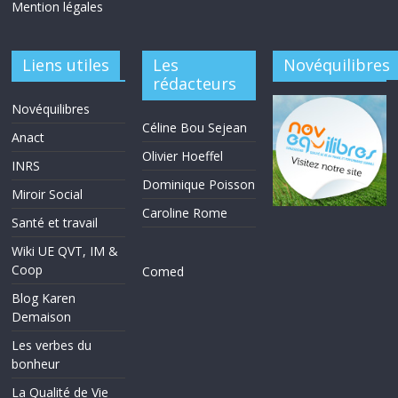
Mention légales
Liens utiles
Les
Novéquilibres
rédacteurs
Novéquilibres
Céline Bou Sejean
Anact
Olivier Hoeffel
INRS
Dominique Poisson
Miroir Social
Caroline Rome
Santé et travail
Wiki UE QVT, IM &
Coop
Comed
Blog Karen
Demaison
Les verbes du
bonheur
La Qualité de Vie