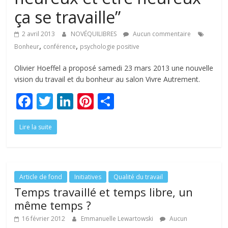
tous
ça se travaille”
2 avril 2013
NOVÉQUILIBRES
Aucun commentaire
,
,
Bonheur
conférence
psychologie positive
Olivier Hoeffel a proposé samedi 23 mars 2013 une nouvelle
vision du travail et du bonheur au salon Vivre Autrement.
F
T
Li
Pi
P
ac
w
n
nt
ar
Lire la suite
e
itt
k
er
ta
b
er
e
e
g
o
dI
st
er
o
n
Article de fond
Initiatives
Qualité du travail
Temps travaillé et temps libre, un
k
même temps ?
16 février 2012
Emmanuelle Lewartowski
Aucun