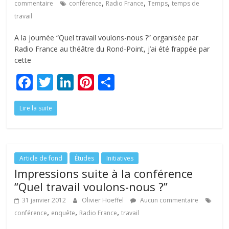
,
,
,
commentaire
conférence
Radio France
Temps
temps de
travail
A la journée “Quel travail voulons-nous ?” organisée par
Radio France au théâtre du Rond-Point, j’ai été frappée par
cette
F
T
Li
Pi
P
ac
w
n
nt
ar
Lire la suite
e
itt
k
er
ta
b
er
e
e
g
o
dI
st
er
o
n
Article de fond
Études
Initiatives
Impressions suite à la conférence
k
“Quel travail voulons-nous ?”
31 janvier 2012
Olivier Hoeffel
Aucun commentaire
,
,
,
conférence
enquête
Radio France
travail