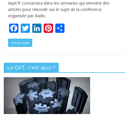
laqvt.fr consacrera dans les semaines qui viennent des
articles pour rebondir sur le sujet de la conférence
organisée par Radio
F
T
Li
Pi
P
ac
w
n
nt
ar
Lire la suite
e
itt
k
er
ta
b
er
e
e
g
o
dI
st
er
La QVT, c’est quoi ?
o
n
k