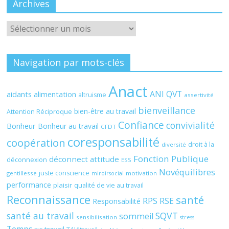
Archives
Archives
Navigation par mots-clés
Anact
ANI QVT
aidants
alimentation
altruisme
assertivité
bienveillance
bien-être au travail
Attention Réciproque
Confiance
convivialité
Bonheur
Bonheur au travail
CFDT
coresponsabilité
coopération
droit à la
diversité
Fonction Publique
déconnect attitude
déconnexion
ESS
Novéquilibres
juste conscience
gentillesse
motivation
miroirsocial
performance
plaisir
qualité de vie au travail
Reconnaissance
santé
RPS
RSE
Responsabilité
santé au travail
SQVT
sommeil
sensibilisation
stress
Temps