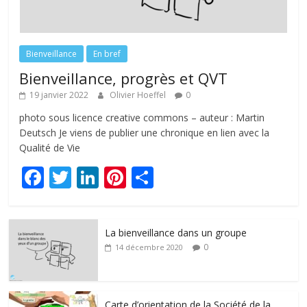
Bienveillance
En bref
Bienveillance, progrès et QVT
19 janvier 2022
Olivier Hoeffel
0
photo sous licence creative commons – auteur : Martin
Deutsch Je viens de publier une chronique en lien avec la
Qualité de Vie
F
T
Li
Pi
P
ac
w
n
nt
ar
e
itt
k
er
ta
La bienveillance dans un groupe
b
er
e
e
g
0
14 décembre 2020
o
dI
st
er
o
n
Carte d’orientation de la Société de la