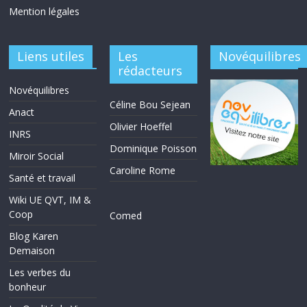
Mention légales
Liens utiles
Les
Novéquilibres
rédacteurs
Novéquilibres
Céline Bou Sejean
Anact
Olivier Hoeffel
INRS
Dominique Poisson
Miroir Social
Caroline Rome
Santé et travail
Wiki UE QVT, IM &
Coop
Comed
Blog Karen
Demaison
Les verbes du
bonheur