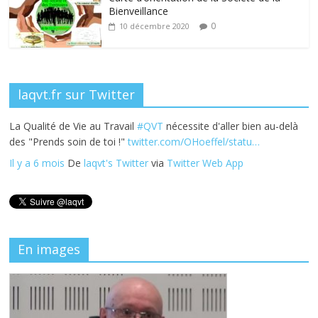
k
Bienveillance
0
10 décembre 2020
laqvt.fr sur Twitter
La Qualité de Vie au Travail
#QVT
nécessite d'aller bien au-delà
des "Prends soin de toi !"
twitter.com/OHoeffel/statu…
Il y a 6 mois
De
laqvt's Twitter
via
Twitter Web App
En images