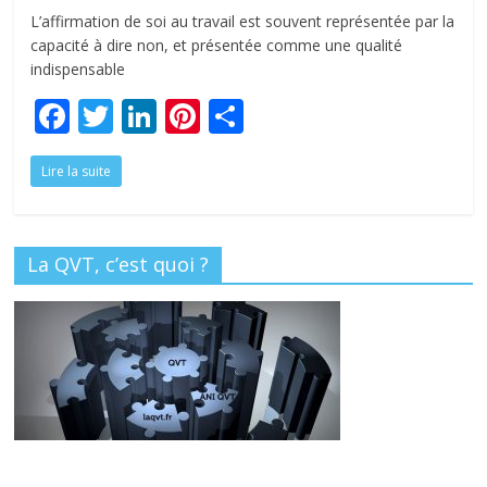
tous
L’affirmation de soi au travail est souvent représentée par la
capacité à dire non, et présentée comme une qualité
indispensable
F
T
Li
Pi
P
ac
w
n
nt
ar
Lire la suite
e
itt
k
er
ta
b
er
e
e
g
o
dI
st
er
La QVT, c’est quoi ?
o
n
k