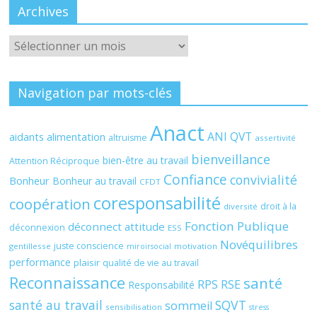
Archives
Archives
Navigation par mots-clés
Anact
ANI QVT
aidants
alimentation
altruisme
assertivité
bienveillance
bien-être au travail
Attention Réciproque
Confiance
convivialité
Bonheur
Bonheur au travail
CFDT
coresponsabilité
coopération
droit à la
diversité
Fonction Publique
déconnect attitude
déconnexion
ESS
Novéquilibres
juste conscience
gentillesse
motivation
miroirsocial
performance
plaisir
qualité de vie au travail
Reconnaissance
santé
RPS
RSE
Responsabilité
santé au travail
SQVT
sommeil
sensibilisation
stress