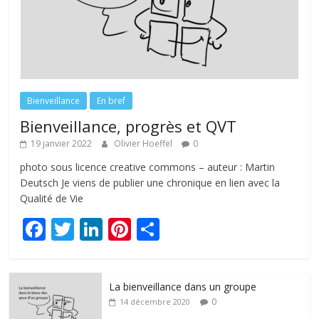
Bienveillance
En bref
Bienveillance, progrès et QVT
19 janvier 2022
Olivier Hoeffel
0
photo sous licence creative commons – auteur : Martin
Deutsch Je viens de publier une chronique en lien avec la
Qualité de Vie
F
T
Li
Pi
P
ac
w
n
nt
ar
e
itt
k
er
ta
La bienveillance dans un groupe
b
er
e
e
g
0
14 décembre 2020