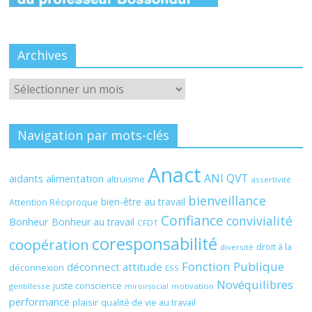
Archives
Archives
Navigation par mots-clés
Anact
ANI QVT
aidants
alimentation
altruisme
assertivité
bienveillance
bien-être au travail
Attention Réciproque
Confiance
convivialité
Bonheur
Bonheur au travail
CFDT
coresponsabilité
coopération
droit à la
diversité
Fonction Publique
déconnect attitude
déconnexion
ESS
Novéquilibres
juste conscience
gentillesse
motivation
miroirsocial
performance
plaisir
qualité de vie au travail