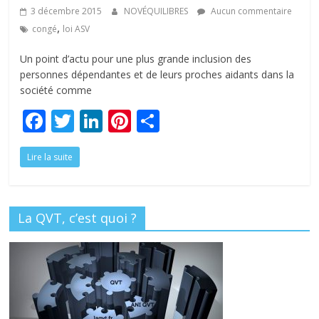
tous
3 décembre 2015
NOVÉQUILIBRES
Aucun commentaire
,
congé
loi ASV
Un point d’actu pour une plus grande inclusion des
personnes dépendantes et de leurs proches aidants dans la
société comme
F
T
Li
Pi
P
ac
w
n
nt
ar
Lire la suite
e
itt
k
er
ta
b
er
e
e
g
o
dI
st
er
La QVT, c’est quoi ?
o
n
k