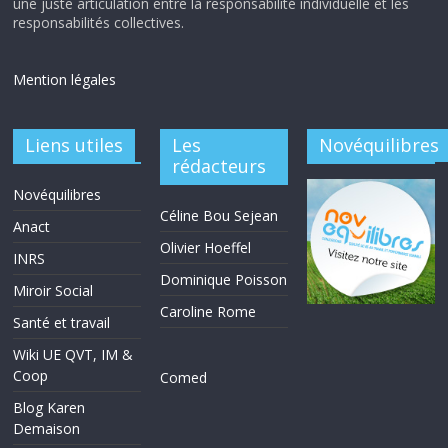
une juste articulation entre la responsabilité individuelle et les
responsabilités collectives.
Mention légales
Liens utiles
Les
Novéquilibres
rédacteurs
Novéquilibres
Céline Bou Sejean
Anact
Olivier Hoeffel
INRS
Dominique Poisson
Miroir Social
Caroline Rome
Santé et travail
Wiki UE QVT, IM &
Coop
Comed
Blog Karen
Demaison