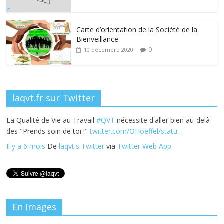
o
dI
st
er
o
n
k
Carte d’orientation de la Société de la
Bienveillance
0
10 décembre 2020
laqvt.fr sur Twitter
La Qualité de Vie au Travail
#QVT
nécessite d'aller bien au-delà
des "Prends soin de toi !"
twitter.com/OHoeffel/statu…
Il y a 6 mois
De
laqvt's Twitter
via
Twitter Web App
En images