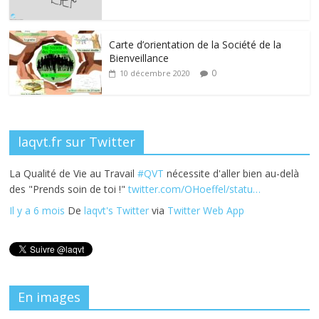
o
dI
st
er
o
n
k
Carte d’orientation de la Société de la
Bienveillance
0
10 décembre 2020
laqvt.fr sur Twitter
La Qualité de Vie au Travail
#QVT
nécessite d'aller bien au-delà
des "Prends soin de toi !"
twitter.com/OHoeffel/statu…
Il y a 6 mois
De
laqvt's Twitter
via
Twitter Web App
En images