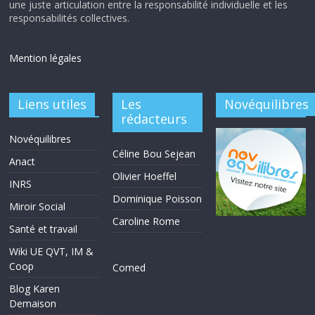
une juste articulation entre la responsabilité individuelle et les
responsabilités collectives.
Mention légales
Liens utiles
Les
Novéquilibres
rédacteurs
Novéquilibres
Céline Bou Sejean
Anact
Olivier Hoeffel
INRS
Dominique Poisson
Miroir Social
Caroline Rome
Santé et travail
Wiki UE QVT, IM &
Coop
Comed
Blog Karen
Demaison