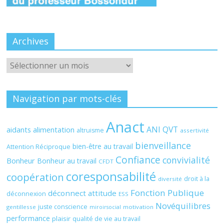
Archives
Archives
Navigation par mots-clés
Anact
ANI QVT
aidants
alimentation
altruisme
assertivité
bienveillance
bien-être au travail
Attention Réciproque
Confiance
convivialité
Bonheur
Bonheur au travail
CFDT
coresponsabilité
coopération
droit à la
diversité
Fonction Publique
déconnect attitude
déconnexion
ESS
Novéquilibres
juste conscience
gentillesse
motivation
miroirsocial
performance
plaisir
qualité de vie au travail