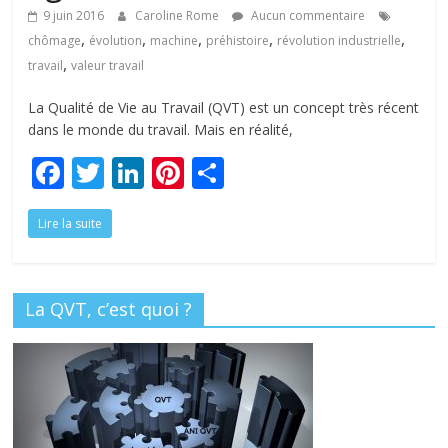
tous
9 juin 2016
Caroline Rome
Aucun commentaire
,
,
,
,
,
chômage
évolution
machine
préhistoire
révolution industrielle
,
travail
valeur travail
La Qualité de Vie au Travail (QVT) est un concept très récent
dans le monde du travail. Mais en réalité,
F
T
Li
Pi
P
ac
w
n
nt
ar
Lire la suite
e
itt
k
er
ta
b
er
e
e
g
o
dI
st
er
La QVT, c’est quoi ?
o
n
k