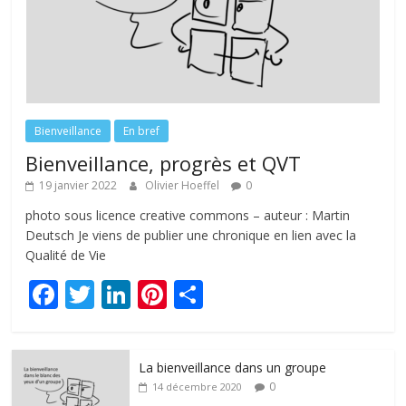
Bienveillance
En bref
Bienveillance, progrès et QVT
19 janvier 2022
Olivier Hoeffel
0
photo sous licence creative commons – auteur : Martin
Deutsch Je viens de publier une chronique en lien avec la
Qualité de Vie
F
T
Li
Pi
P
ac
w
n
nt
ar
e
itt
k
er
ta
La bienveillance dans un groupe
b
er
e
e
g
0
14 décembre 2020