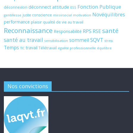
Fonction Publique
déconnect attitude
déconnexion
ESS
Novéquilibres
juste conscience
gentillesse
motivation
miroirsocial
performance
plaisir
qualité de vie au travail
Reconnaissance
santé
RPS
RSE
Responsabilité
santé au travail
SQVT
sommeil
sensibilisation
stress
Temps
travail
Télétravail
égalité professionnelle
TIC
équilibre
Nos convictions