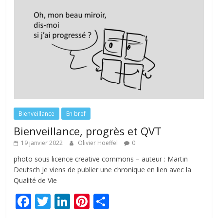
Bienveillance
En bref
Bienveillance, progrès et QVT
19 janvier 2022
Olivier Hoeffel
0
photo sous licence creative commons – auteur : Martin
Deutsch Je viens de publier une chronique en lien avec la
Qualité de Vie
F
T
Li
Pi
P
ac
w
n
nt
ar