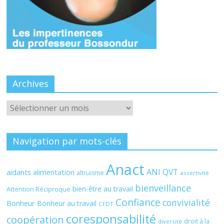
Archives
Archives
Navigation par mots-clés
Anact
ANI QVT
aidants
alimentation
altruisme
assertivité
bienveillance
bien-être au travail
Attention Réciproque
Confiance
convivialité
Bonheur
Bonheur au travail
CFDT
coresponsabilité
coopération
droit à la
diversité