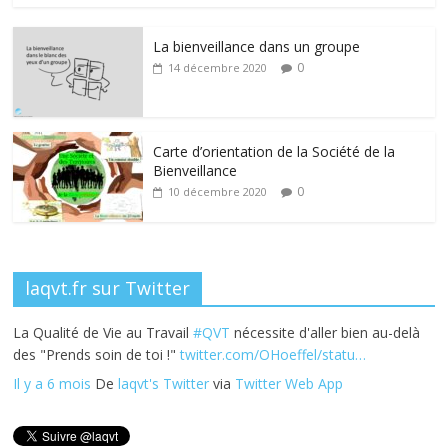
e
itt
k
er
ta
La bienveillance dans un groupe
b
er
e
e
g
0
14 décembre 2020
o
dI
st
er
o
n
k
Carte d’orientation de la Société de la
Bienveillance
0
10 décembre 2020
laqvt.fr sur Twitter
La Qualité de Vie au Travail
#QVT
nécessite d'aller bien au-delà
des "Prends soin de toi !"
twitter.com/OHoeffel/statu…
Il y a 6 mois
De
laqvt's Twitter
via
Twitter Web App