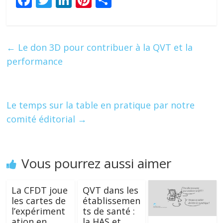
ac
w
n
nt
ar
e
itt
k
er
ta
b
er
e
e
g
←
Le don 3D pour contribuer à la QVT et la
o
dI
st
er
performance
o
n
k
Le temps sur la table en pratique par notre
comité éditorial
→
Vous pourrez aussi aimer
La CFDT joue
QVT dans les
les cartes de
établissemen
l’expériment
ts de santé :
ation en
la HAS et