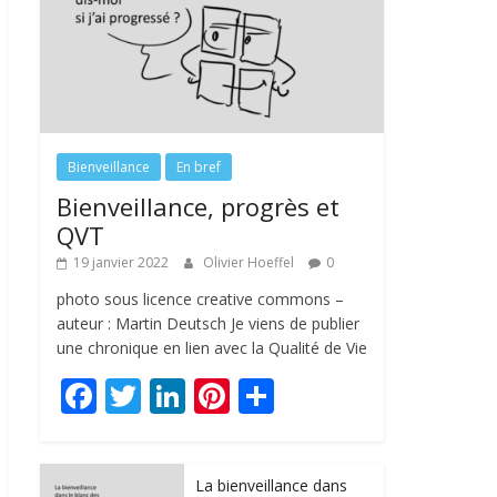
Bienveillance
En bref
Bienveillance, progrès et
QVT
19 janvier 2022
Olivier Hoeffel
0
photo sous licence creative commons –
auteur : Martin Deutsch Je viens de publier
une chronique en lien avec la Qualité de Vie
F
T
Li
Pi
P
ac
w
n
nt
ar
e
itt
k
er
ta
La bienveillance dans