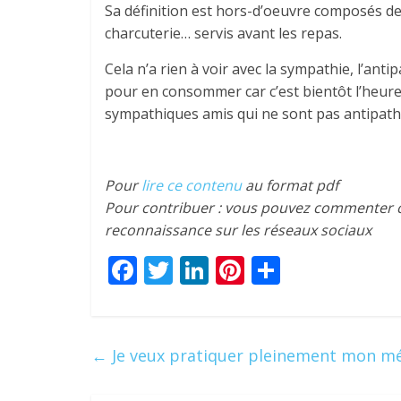
Sa définition est hors-d’oeuvre composés de
charcuterie… servis avant les repas.
Cela n’a rien à voir avec la sympathie, l’anti
pour en consommer car c’est bientôt l’heure
sympathiques amis qui ne sont pas antipathiq
Pour
lire ce contenu
au format pdf
Pour contribuer : vous pouvez commenter ce
reconnaissance sur les réseaux sociaux
F
T
Li
Pi
P
ac
w
n
nt
ar
e
itt
k
er
ta
b
er
e
e
g
←
Je veux pratiquer pleinement mon mét
o
dI
st
er