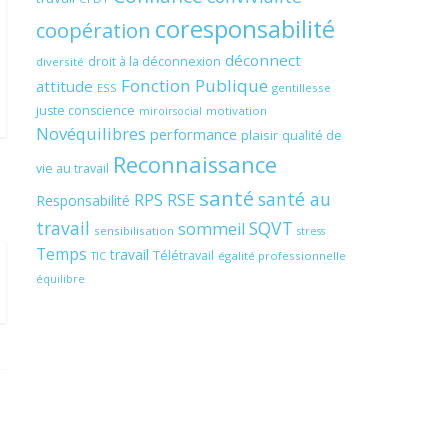
coresponsabilité
coopération
déconnect
droit à la déconnexion
diversité
Fonction Publique
attitude
ESS
gentillesse
juste conscience
motivation
miroirsocial
Novéquilibres
performance
plaisir
qualité de
Reconnaissance
vie au travail
santé
santé au
RPS
RSE
Responsabilité
travail
SQVT
sommeil
sensibilisation
stress
Temps
travail
Télétravail
égalité professionnelle
TIC
équilibre