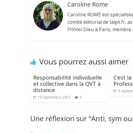
o
n
Caroline Rome
k
Caroline ROME est spécialisée
comité éditorial de laqvt.fr,
l’Hôtel-Dieu à Paris, membre d
Vous pourrez aussi aimer
Responsabilité individuelle
C’est l
et collective dans la QVT à
Profes
distance
9 septe
10 septembre 2013
0
Une réflexion sur “
Anti, sym o