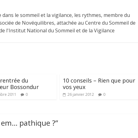
 dans le sommeil et la vigilance, les rythmes, membre du
 associée de Novéquilibres, attachée au Centre du Sommeil de
e l'Institut National du Sommeil et de la Vigilance
a rentrée du
10 conseils – Rien que pour
seur Bossondur
vos yeux
mbre 2011
0
26 janvier 2012
0
u em… pathique ?
”