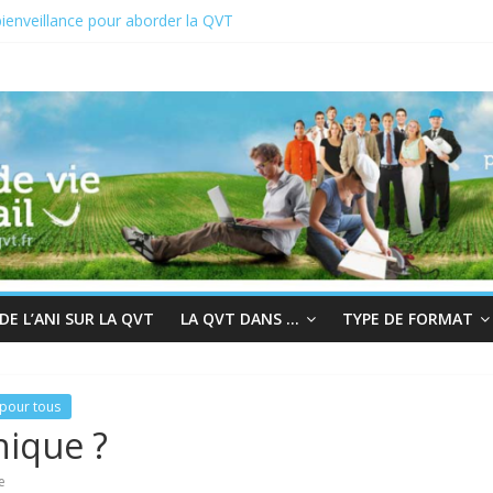
ienveillance pour aborder la QVT
VCT du 19 au 23 juin 2023
 2022 : En quête de sens au travail
chair à la bienveillance
grès et QVT
E L’ANI SUR LA QVT
LA QVT DANS …
TYPE DE FORMAT
pour tous
hique ?
e