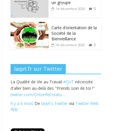
b
er
e
e
g
un groupe
o
dI
st
er
0
14 décembre 2020
o
n
k
Carte d’orientation de la
Société de la
Bienveillance
0
10 décembre 2020
laqvt.fr sur Twitter
La Qualité de Vie au Travail
#QVT
nécessite
d'aller bien au-delà des "Prends soin de toi !"
twitter.com/OHoeffel/statu…
Il y a 6 mois
De
laqvt's Twitter
via
Twitter Web
App