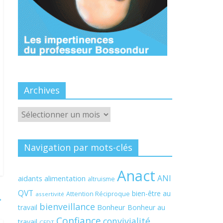
Archives
Archives
Navigation par mots-clés
Anact
ANI
aidants
alimentation
altruisme
QVT
bien-être au
Attention Réciproque
assertivité
→
bienveillance
Bonheur
travail
Bonheur au
Confiance
convivialité
travail
CFDT