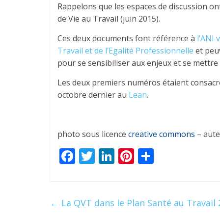
Rappelons que les espaces de discussion ont
de Vie au Travail (juin 2015).
Ces deux documents font référence à
l’ANI 
Travail et de l’Egalité Professionnelle
et peu
pour se sensibiliser aux enjeux et se mett
Les deux premiers numéros étaient consacrés
octobre dernier au
Lean
.
photo sous licence
creative commons
– aute
F
T
Li
Pi
P
ac
w
n
nt
ar
e
itt
k
er
ta
b
er
e
e
g
←
La QVT dans le Plan Santé au Travail
o
dI
st
er