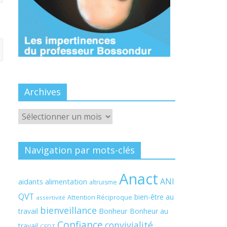
Archives
Archives
Navigation par mots-clés
Anact
ANI
aidants
alimentation
altruisme
QVT
bien-être au
Attention Réciproque
assertivité
bienveillance
Bonheur
travail
Bonheur au
Confiance
convivialité
travail
CFDT