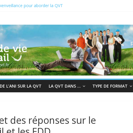
ienveillance pour aborder la QVT
VCT du 19 au 23 juin 2023
 2022 : En quête de sens au travail
chair à la bienveillance
grès et QVT
E L’ANI SUR LA QVT
LA QVT DANS …
TYPE DE FORMAT
et des réponses sur le
 et les EDD