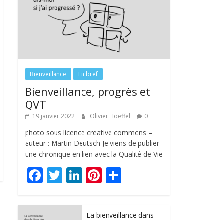
Bienveillance
En bref
Bienveillance, progrès et
QVT
19 janvier 2022
Olivier Hoeffel
0
photo sous licence creative commons –
auteur : Martin Deutsch Je viens de publier
une chronique en lien avec la Qualité de Vie
F
T
Li
Pi
P
ac
w
n
nt
ar
e
itt
k
er
ta
La bienveillance dans