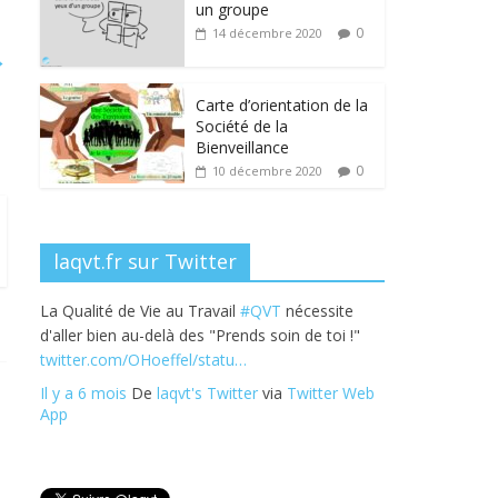
b
er
e
e
g
un groupe
o
dI
st
er
0
14 décembre 2020
→
o
n
k
Carte d’orientation de la
Société de la
Bienveillance
0
10 décembre 2020
laqvt.fr sur Twitter
La Qualité de Vie au Travail
#QVT
nécessite
d'aller bien au-delà des "Prends soin de toi !"
twitter.com/OHoeffel/statu…
Il y a 6 mois
De
laqvt's Twitter
via
Twitter Web
App