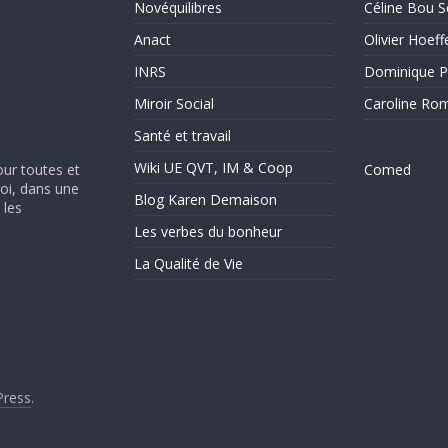
Novéquilibres
Céline Bou S
Anact
Olivier Hoeff
INRS
Dominique P
Miroir Social
Caroline Ro
Santé et travail
Wiki UE QVT, IM & Coop
our toutes et
Comed
soi, dans une
Blog Karen Demaison
 les
Les verbes du bonheur
La Qualité de Vie
ress
.