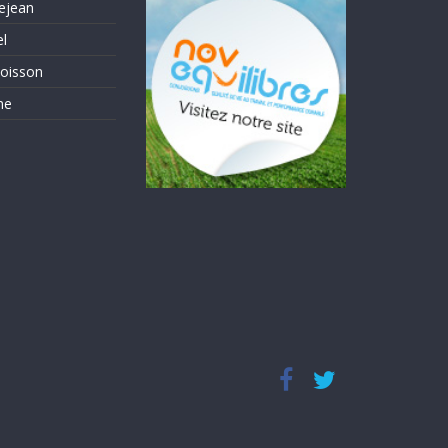
ejean
el
oisson
me