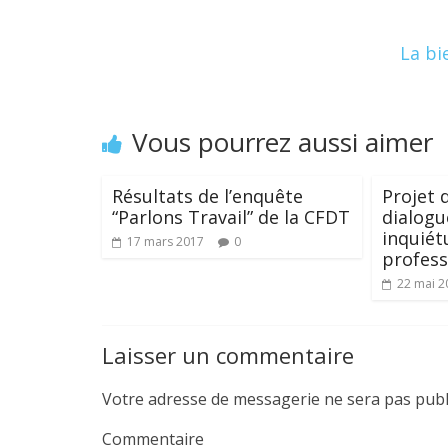
o
n
k
La bi
Vous pourrez aussi aimer
Résultats de l’enquête
Projet 
“Parlons Travail” de la CFDT
dialogue
inquiét
17 mars 2017
0
profess
22 mai 2
Laisser un commentaire
Votre adresse de messagerie ne sera pas publ
Commentaire