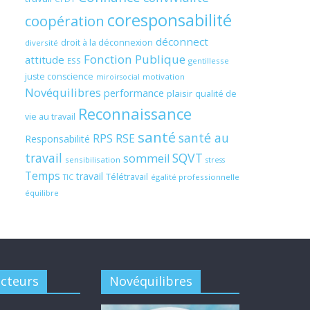
coresponsabilité
coopération
déconnect
droit à la déconnexion
diversité
Fonction Publique
attitude
ESS
gentillesse
juste conscience
motivation
miroirsocial
Novéquilibres
performance
plaisir
qualité de
Reconnaissance
vie au travail
santé
santé au
RPS
RSE
Responsabilité
travail
SQVT
sommeil
sensibilisation
stress
Temps
travail
Télétravail
égalité professionnelle
TIC
équilibre
acteurs
Novéquilibres