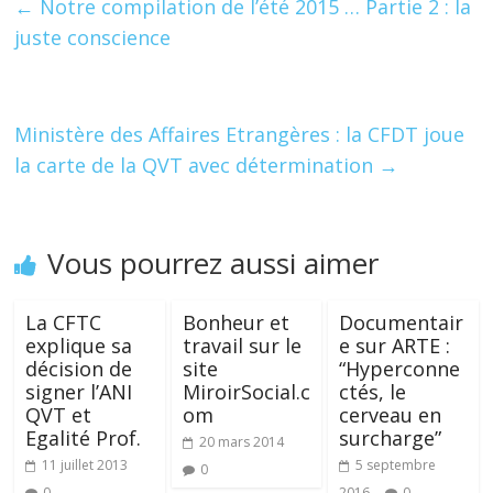
b
er
e
e
g
←
Notre compilation de l’été 2015 … Partie 2 : la
o
dI
st
er
juste conscience
o
n
k
Ministère des Affaires Etrangères : la CFDT joue
la carte de la QVT avec détermination
→
Vous pourrez aussi aimer
La CFTC
Bonheur et
Documentair
explique sa
travail sur le
e sur ARTE :
décision de
site
“Hyperconne
signer l’ANI
MiroirSocial.c
ctés, le
QVT et
om
cerveau en
Egalité Prof.
surcharge”
20 mars 2014
11 juillet 2013
5 septembre
0
0
2016
0