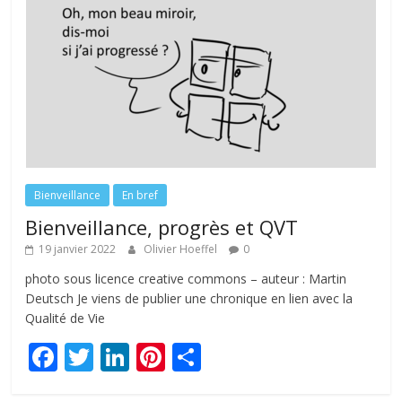
Bienveillance
En bref
Bienveillance, progrès et QVT
19 janvier 2022
Olivier Hoeffel
0
photo sous licence creative commons – auteur : Martin
Deutsch Je viens de publier une chronique en lien avec la
Qualité de Vie
F
T
Li
Pi
P
ac
w
n
nt
ar