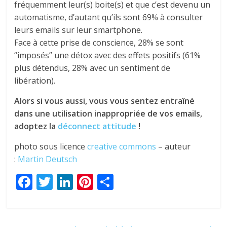
fréquemment leur(s) boite(s) et que c’est devenu un
automatisme, d’autant qu’ils sont 69% à consulter
leurs emails sur leur smartphone.
Face à cette prise de conscience, 28% se sont
“imposés” une détox avec des effets positifs (61%
plus détendus, 28% avec un sentiment de
libération).
Alors si vous aussi, vous vous sentez entraîné
dans une utilisation inappropriée de vos emails,
adoptez la
déconnect attitude
!
photo sous licence
creative commons
– auteur
:
Martin Deutsch
F
T
Li
Pi
P
ac
w
n
nt
ar
e
itt
k
er
ta