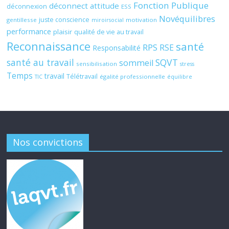
Fonction Publique
déconnect attitude
déconnexion
ESS
Novéquilibres
juste conscience
gentillesse
motivation
miroirsocial
performance
plaisir
qualité de vie au travail
Reconnaissance
santé
RPS
RSE
Responsabilité
santé au travail
SQVT
sommeil
sensibilisation
stress
Temps
travail
Télétravail
égalité professionnelle
TIC
équilibre
Nos convictions