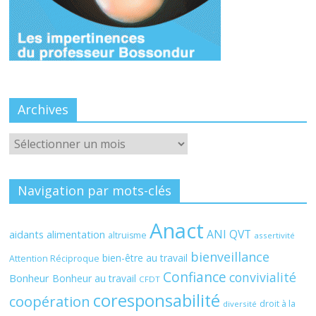
Archives
Archives
Navigation par mots-clés
Anact
ANI QVT
aidants
alimentation
altruisme
assertivité
bienveillance
bien-être au travail
Attention Réciproque
Confiance
convivialité
Bonheur
Bonheur au travail
CFDT
coresponsabilité
coopération
droit à la
diversité