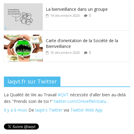
e
itt
k
er
ta
La bienveillance dans un groupe
b
er
e
e
g
0
14 décembre 2020
o
dI
st
er
o
n
k
Carte d’orientation de la Société de la
Bienveillance
0
10 décembre 2020
laqvt.fr sur Twitter
La Qualité de Vie au Travail
#QVT
nécessite d'aller bien au-delà
des "Prends soin de toi !"
twitter.com/OHoeffel/statu…
Il y a 6 mois
De
laqvt's Twitter
via
Twitter Web App