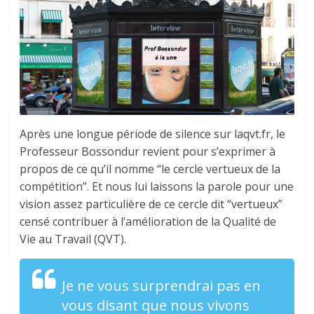
tous
Après une longue période de silence sur laqvt.fr, le
Professeur Bossondur revient pour s’exprimer à
propos de ce qu’il nomme “le cercle vertueux de la
compétition”. Et nous lui laissons la parole pour une
vision assez particulière de ce cercle dit “vertueux”
censé contribuer à l’amélioration de la Qualité de
Vie au Travail (QVT).
Je ne vous surprendrai pas en
vous disant que nous vivons