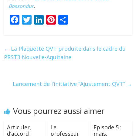
Bossondur
.
F
T
Li
Pi
P
ac
w
n
nt
ar
e
itt
k
er
ta
b
er
e
e
g
←
La Plaquette QVT produite dans le cadre du
o
dI
st
er
PRST3 Nouvelle-Aquitaine
o
n
k
Lancement de l’initiative “Ajustement QVT”
→
Vous pourrez aussi aimer
Articuler,
Le
Episode 5 :
d’accord !
professeur
mais,