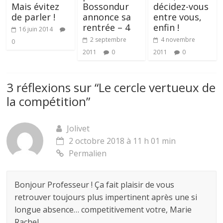
Mais évitez
Bossondur
décidez-vous
de parler !
annonce sa
entre vous,
rentrée – 4
enfin !
16 juin 2014
2 septembre
4 novembre
0
2011
0
2011
0
3 réflexions sur “
Le cercle vertueux de
la compétition
”
Jolivet
2 octobre 2018 à 11 h 01 min
Permalien
Bonjour Professeur ! Ça fait plaisir de vous
retrouver toujours plus impertinent après une si
longue absence… competitivement votre, Marie
Rachel