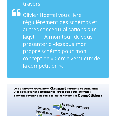
travers.
Olivier Hoeffel vous livre
régulièrement des schémas et
autres conceptualisations sur
laqvt.fr . A mon tour de vous
présenter ci-dessous mon
propre schéma pour mon
concept de « Cercle vertueux de
la compétition ».