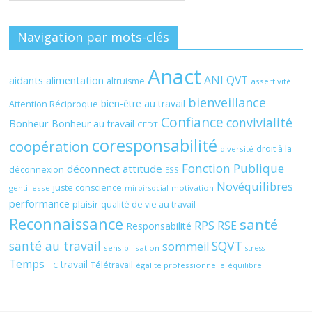
Navigation par mots-clés
Anact
ANI QVT
aidants
alimentation
altruisme
assertivité
bienveillance
bien-être au travail
Attention Réciproque
Confiance
convivialité
Bonheur
Bonheur au travail
CFDT
coresponsabilité
coopération
droit à la
diversité
Fonction Publique
déconnect attitude
déconnexion
ESS
Novéquilibres
juste conscience
gentillesse
motivation
miroirsocial
performance
plaisir
qualité de vie au travail
Reconnaissance
santé
RPS
RSE
Responsabilité
santé au travail
SQVT
sommeil
sensibilisation
stress
Temps
travail
Télétravail
égalité professionnelle
TIC
équilibre