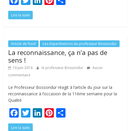
F
T
Li
Pi
P
ac
w
n
nt
ar
Lire la suite
e
itt
k
er
ta
b
er
e
e
g
o
dI
st
er
o
n
Article de fond
Les impertinences du professeur Bossondur
La reconnaissance, ça n’a pas de
k
sens !
19 juin 2014
le professeur Bossondur
Aucun
commentaire
Le Professeur Bossondur réagit à l’article du jour sur la
reconnaissance à l’occasion de la 11ème semaine pour la
Qualité
F
T
Li
Pi
P
ac
w
n
nt
ar
Lire la suite