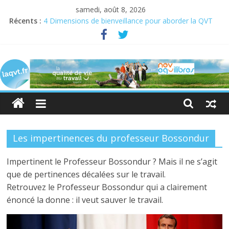
samedi, août 8, 2026
Récents :
4 Dimensions de bienveillance pour aborder la QVT
Semaine pour la QVCT du 19 au 23 juin 2023
Semaine de la QVT 2022 : En quête de sens au travail
laqvt.fr
QVT : donner de la chair à la bienveillance
Bienveillance, progrès et QVT
La
QVT
pour
toutes
et
Les impertinences du professeur Bossondur
pour
tous,
Impertinent le Professeur Bossondur ? Mais il ne s’agit
et
que de pertinences décalées sur le travail.
par
Retrouvez le Professeur Bossondur qui a clairement
toutes
énoncé la donne : il veut sauver le travail.
et
par