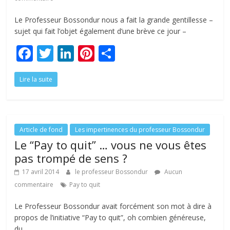
Le Professeur Bossondur nous a fait la grande gentillesse –
sujet qui fait l’objet également d’une brève ce jour –
F
T
Li
Pi
P
ac
w
n
nt
ar
Lire la suite
e
itt
k
er
ta
b
er
e
e
g
o
dI
st
er
o
n
Article de fond
Les impertinences du professeur Bossondur
Le “Pay to quit” … vous ne vous êtes
k
pas trompé de sens ?
17 avril 2014
le professeur Bossondur
Aucun
commentaire
Pay to quit
Le Professeur Bossondur avait forcément son mot à dire à
propos de l’initiative “Pay to quit”, oh combien généreuse,
du