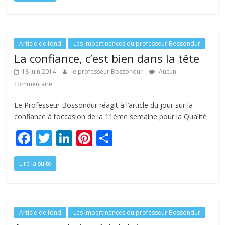
e
itt
k
er
ta
b
er
e
e
g
o
dI
st
er
o
n
Article de fond
Les impertinences du professeur Bossondur
La confiance, c’est bien dans la tête
k
18 juin 2014
le professeur Bossondur
Aucun
commentaire
Le Professeur Bossondur réagit à l’article du jour sur la
confiance à l’occasion de la 11ème semaine pour la Qualité
F
T
Li
Pi
P
ac
w
n
nt
ar
Lire la suite
e
itt
k
er
ta
b
er
e
e
g
o
dI
st
er
o
n
Article de fond
Les impertinences du professeur Bossondur