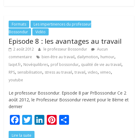
b
er
e
e
g
o
dI
st
er
o
n
Formats
Les impertinences du professeur
Bossondur
Vidéo
k
Episode 8 : les avantages au travail
2 août 2012
le professeur Bossondur
Aucun
,
,
,
commentaire
bien-être au travail
dailymotion
humour
,
,
,
,
laqvt.fr
Novéquilibres
prof bossondur
qualité de vie au travail
,
,
,
,
,
,
RPS
sensibilisation
stress au travail
travail
video
vimeo
youtube
Le professeur Bossondur. Episode 8 par PrBossondur Ce 2
août 2012, le Professeur Bossondur revient pour le 8ème et
dernier
F
T
Li
Pi
P
ac
w
n
nt
ar
Lire la suite