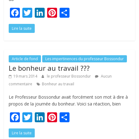
F
T
Li
Pi
P
ac
w
n
nt
ar
Lire la suite
e
itt
k
er
ta
b
er
e
e
g
o
dI
st
er
o
n
Article de fond
Les impertinences du professeur Bossondur
Le bonheur au travail ???
k
19 mars 2014
le professeur Bossondur
Aucun
commentaire
Bonheur au travail
Le Professeur Bossondur avait forcément son mot à dire à
propos de la journée du bonheur. Voici sa réaction, bien
F
T
Li
Pi
P
ac
w
n
nt
ar
Lire la suite
e
itt
k
er
ta