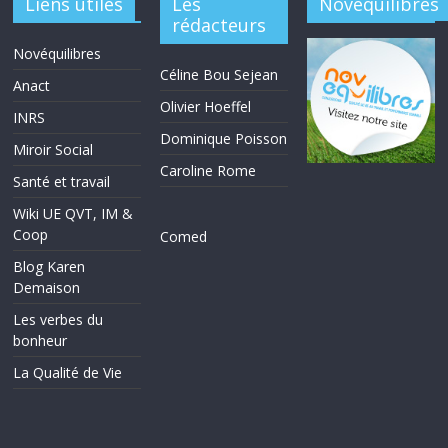
Liens utiles
Les
Novéquilibres
rédacteurs
Novéquilibres
Céline Bou Sejean
Anact
Olivier Hoeffel
INRS
Dominique Poisson
Miroir Social
Caroline Rome
Santé et travail
Wiki UE QVT, IM &
Coop
Comed
Blog Karen
Demaison
Les verbes du
bonheur
La Qualité de Vie