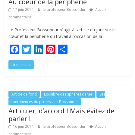
Au coeur de la périphérie
k
17 juin 2014
le professeur Bossondur
Aucun
commentaire
Le Professeur Bossondur réagit à l’article du jour sur le
cœur et la périphérie du travail à l’occasion de la
F
T
Li
Pi
P
ac
w
n
nt
ar
Lire la suite
e
itt
k
er
ta
b
er
e
e
g
o
dI
st
er
o
n
Article de fond
Equilibre des sphères de vie
Les
impertinences du professeur Bossondur
k
Articuler, d’accord ! Mais évitez de
parler !
16 juin 2014
le professeur Bossondur
Aucun
commentaire