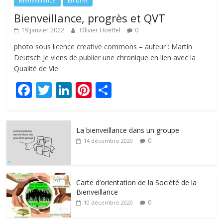
Bienveillance
En bref
Bienveillance, progrès et QVT
19 janvier 2022
Olivier Hoeffel
0
photo sous licence creative commons – auteur : Martin
Deutsch Je viens de publier une chronique en lien avec la
Qualité de Vie
F
T
Li
Pi
P
ac
w
n
nt
ar
e
itt
k
er
ta
La bienveillance dans un groupe
b
er
e
e
g
0
14 décembre 2020
o
dI
st
er
o
n
k
Carte d’orientation de la Société de la
Bienveillance
0
10 décembre 2020