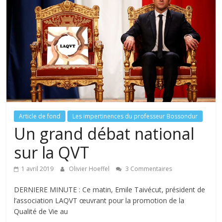
tous
Article de fond
Les impertinences du professeur Bossondur
Un grand débat national
sur la QVT
1 avril 2019
Olivier Hoeffel
3 Commentaires
DERNIERE MINUTE : Ce matin, Emile Taivécut, président de
l’association LAQVT œuvrant pour la promotion de la
Qualité de Vie au