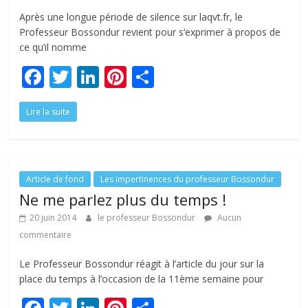
Après une longue période de silence sur laqvt.fr, le
Professeur Bossondur revient pour s’exprimer à propos de
ce qu’il nomme
F
T
Li
Pi
P
ac
w
n
nt
ar
Lire la suite
e
itt
k
er
ta
b
er
e
e
g
o
dI
st
er
o
n
Article de fond
Les impertinences du professeur Bossondur
Ne me parlez plus du temps !
k
20 juin 2014
le professeur Bossondur
Aucun
commentaire
Le Professeur Bossondur réagit à l’article du jour sur la
place du temps à l’occasion de la 11ème semaine pour