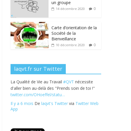
b
er
e
e
g
un groupe
o
dI
st
er
0
14 décembre 2020
o
n
k
Carte d’orientation de la
Société de la
Bienveillance
0
10 décembre 2020
laqvt.fr sur Twitter
La Qualité de Vie au Travail
#QVT
nécessite
d'aller bien au-delà des "Prends soin de toi !"
twitter.com/OHoeffel/statu…
Il y a 6 mois
De
laqvt's Twitter
via
Twitter Web
App