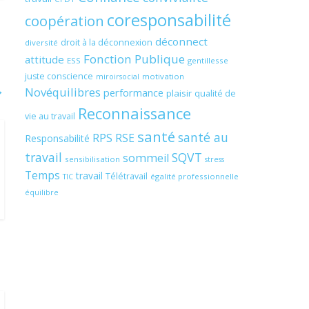
coresponsabilité
coopération
déconnect
droit à la déconnexion
diversité
Fonction Publique
attitude
ESS
gentillesse
juste conscience
motivation
miroirsocial
→
Novéquilibres
performance
plaisir
qualité de
Reconnaissance
vie au travail
santé
santé au
RPS
RSE
Responsabilité
travail
SQVT
sommeil
sensibilisation
stress
Temps
travail
Télétravail
égalité professionnelle
TIC
équilibre