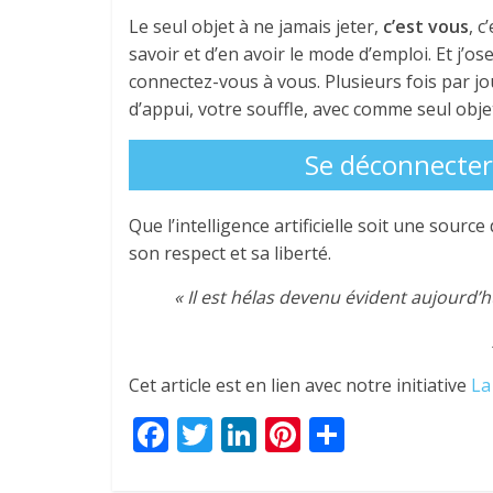
Le seul objet à ne jamais jeter,
c’est vous
, c
savoir et d’en avoir le mode d’emploi. Et j’o
connectez-vous à vous. Plusieurs fois par jo
d’appui, votre souffle, avec comme seul ob
Se déconnecter
Que l’intelligence artificielle soit une sourc
son respect et sa liberté.
« Il est hélas devenu évident aujourd
Cet article est en lien avec notre initiative
La
F
T
Li
Pi
P
ac
w
n
nt
ar