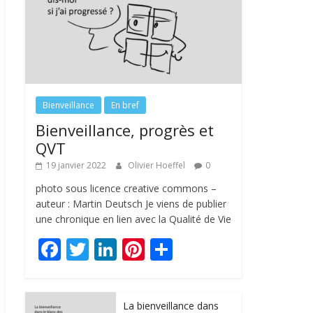
Bienveillance
En bref
Bienveillance, progrès et
QVT
19 janvier 2022
Olivier Hoeffel
0
photo sous licence creative commons –
auteur : Martin Deutsch Je viens de publier
une chronique en lien avec la Qualité de Vie
F
T
Li
Pi
P
ac
w
n
nt
ar
e
itt
k
er
ta
La bienveillance dans