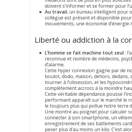
médecins sont de plus en plus sollicité
doivent s’informer et se former pour l’ut
Au travail
, un bureau intelligent pour o
collègue est présent et disponible pour
mouvements, une économie d’énergie mai
Liberté ou addiction à la c
L’homme se fait machine tout seul
: l
reconnue et nombre de médecins, psychi
d’alarme.
Cette hyper connexion gagne par de no
boulot, dodo, maison, dehors, dedans, 
tourner à l’obsession, et les hypocondri
complètement accrocs à la moindre hauss
Cette véritable dépendance pousse l’in
performant apparaît sur le marché le ris
le toujours plus qui pollue notre terre
Une montre au poignet pour calculer so
connecter à son smartphone, un vêteme
enregistrement de ses battements cardi
peser plus d’au moins un kilo. C’est alor