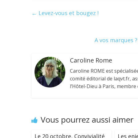
e
itt
k
er
ta
b
er
e
e
g
←
Levez-vous et bougez !
o
dI
st
er
o
n
k
A vos marques ?
Caroline Rome
Caroline ROME est spécialisée
comité éditorial de laqvt.fr,
l’Hôtel-Dieu à Paris, membre d
Vous pourrez aussi aimer
Le 20 octobre, Convivialité
Les enj