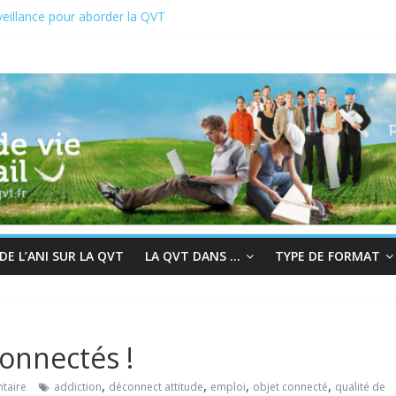
eillance pour aborder la QVT
 du 19 au 23 juin 2023
2 : En quête de sens au travail
r à la bienveillance
s et QVT
E L’ANI SUR LA QVT
LA QVT DANS …
TYPE DE FORMAT
connectés !
,
,
,
,
taire
addiction
déconnect attitude
emploi
objet connecté
qualité de