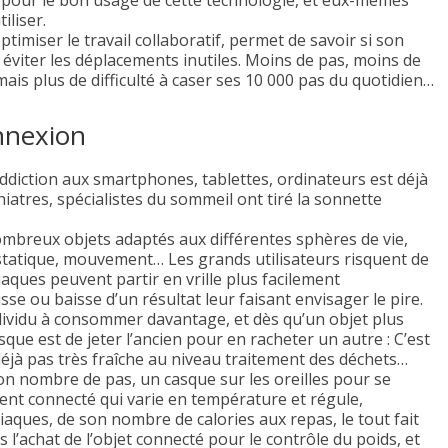
s pour le bon usage de cette technologie, et eux-mêmes
iliser.
ptimiser le travail collaboratif, permet de savoir si son
 éviter les déplacements inutiles. Moins de pas, moins de
s plus de difficulté à caser ses 10 000 pas du quotidien…
onnexion
’addiction aux smartphones, tablettes, ordinateurs est déjà
atres, spécialistes du sommeil ont tiré la sonnette
mbreux objets adaptés aux différentes sphères de vie,
statique, mouvement… Les grands utilisateurs risquent de
aques peuvent partir en vrille plus facilement
e ou baisse d’un résultat leur faisant envisager le pire.
dividu à consommer davantage, et dès qu’un objet plus
que est de jeter l’ancien pour en racheter un autre : C’est
 déjà pas très fraîche au niveau traitement des déchets…
n nombre de pas, un casque sur les oreilles pour se
nt connecté qui varie en température et régule,
aques, de son nombre de calories aux repas, le tout fait
s l’achat de l’objet connecté pour le contrôle du poids, et