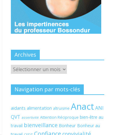
Archives
Archives
Navigation par mots-clés
Anact
ANI
aidants
alimentation
altruisme
QVT
bien-être au
Attention Réciproque
assertivité
bienveillance
Bonheur
travail
Bonheur au
Confiance
convivialité
travail
CFDT