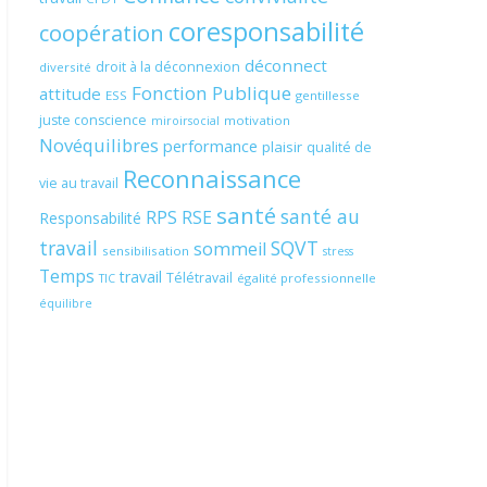
coresponsabilité
coopération
déconnect
droit à la déconnexion
diversité
Fonction Publique
attitude
ESS
gentillesse
juste conscience
motivation
miroirsocial
Novéquilibres
performance
plaisir
qualité de
Reconnaissance
vie au travail
santé
santé au
RPS
RSE
Responsabilité
travail
SQVT
sommeil
sensibilisation
stress
Temps
travail
Télétravail
égalité professionnelle
TIC
équilibre