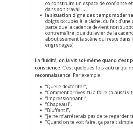
co construire un espace de confiance et
dans son travail …
la situation digne des temps modern
doigts occupés à la tâche, du fait d’un
parce que la cadence devient non support
contremaître joue du levier de la cadence
aboutissement la scène qui reste dans 
engrenages).
La fluidité,
on la vit soi-même quand c’est 
conscience
. C’est quelques fois
autrui
qui
n
reconnaissance
. Par exemple :
“Quelle dextérité !”,
“Comment arrives-tu à faire ça aussi vite
“Impressionnant !”,
“Chapeau !”,
“Bluffant !”,
“Je ne m’arrêterais pas de te regarder tra
“Quand on te voit faire, ça parait simple;