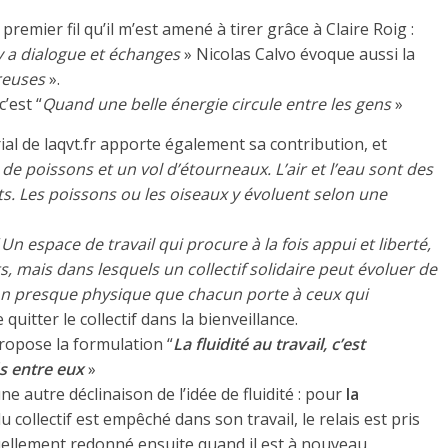
le premier fil qu’il m’est amené à tirer grâce à Claire Roig :
y a dialogue et échanges
» Nicolas Calvo évoque aussi la
reuses
».
c’est “
Quand une belle énergie circule entre les gens
»
al de laqvt.fr apporte également sa contribution, et
de poissons et un vol d’étourneaux. L’air et l’eau sont des
s. Les poissons ou les oiseaux y évoluent selon une
“
Un espace de travail qui procure à la fois appui et liberté,
, mais dans lesquels un collectif solidaire peut évoluer de
ion presque physique que chacun porte à ceux qui
 quitter le collectif dans la bienveillance.
ropose la formulation “
La fluidité au travail, c’est
és entre eux
»
e autre déclinaison de l’idée de fluidité : pour
la
collectif est empêché dans son travail, le relais est pris
tuellement redonné ensuite quand il est à nouveau