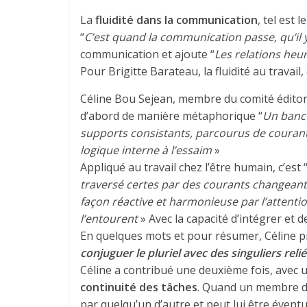
La
fluidité dans la communication
, tel est 
“
C’est quand la communication passe, qu’il 
communication et ajoute “
Les relations heu
Pour Brigitte Barateau, la fluidité au travail, 
Céline Bou Sejean, membre du comité éditori
d’abord de manière métaphorique “
Un banc 
supports consistants, parcourus de courant
logique interne à l’essaim
»
Appliqué au travail chez l’être humain, c’est 
traversé certes par des courants changeants
façon réactive et harmonieuse par l’attent
l’entourent
» Avec la capacité d’intégrer et de
En quelques mots et pour résumer, Céline p
conjuguer le pluriel avec des singuliers reli
Céline a contribué une deuxième fois, avec un
continuité des tâches
. Quand un membre du 
par quelqu’un d’autre et peut lui être éven