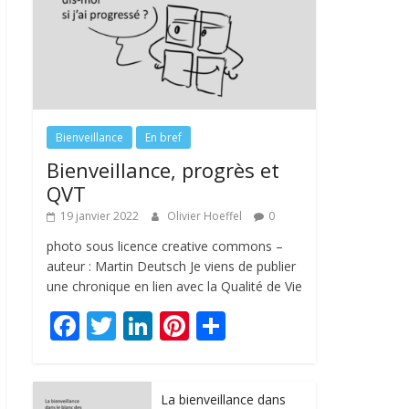
Bienveillance
En bref
Bienveillance, progrès et
QVT
19 janvier 2022
Olivier Hoeffel
0
photo sous licence creative commons –
auteur : Martin Deutsch Je viens de publier
une chronique en lien avec la Qualité de Vie
F
T
Li
Pi
P
ac
w
n
nt
ar
e
itt
k
er
ta
La bienveillance dans