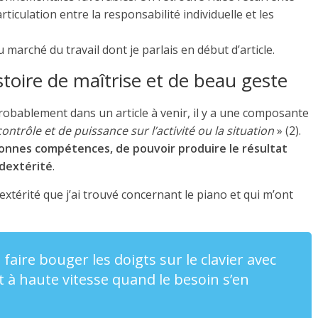
ticulation entre la responsabilité individuelle et les
 marché du travail dont je parlais en début d’article.
histoire de maîtrise et de beau geste
robablement dans un article à venir, il y a une composante
ontrôle et de puissance sur l’activité ou la situation
» (2).
 bonnes compétences, de pouvoir produire le résultat
dextérité
.
dextérité que j’ai trouvé concernant le piano et qui m’ont
à faire bouger les doigts sur le clavier avec
t à haute vitesse quand le besoin s’en