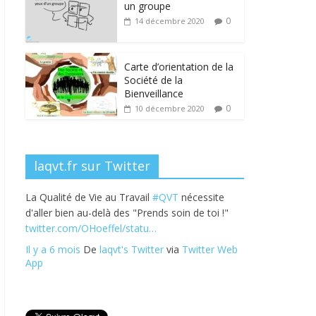
b
er
e
e
g
un groupe
o
dI
st
er
0
14 décembre 2020
o
n
k
Carte d’orientation de la
Société de la
Bienveillance
0
10 décembre 2020
laqvt.fr sur Twitter
La Qualité de Vie au Travail
#QVT
nécessite
d'aller bien au-delà des "Prends soin de toi !"
twitter.com/OHoeffel/statu…
Il y a 6 mois
De
laqvt's Twitter
via
Twitter Web
App