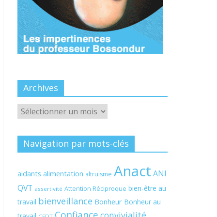
Archives
Archives
Navigation par mots-clés
Anact
ANI
aidants
alimentation
altruisme
QVT
bien-être au
Attention Réciproque
assertivité
bienveillance
Bonheur
travail
Bonheur au
Confiance
convivialité
travail
CFDT