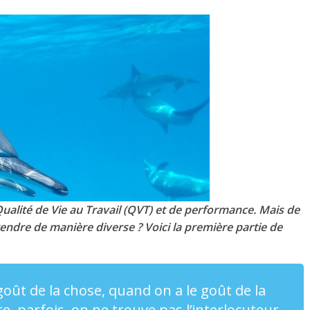
 Qualité de Vie au Travail (QVT) et de performance. Mais de
rendre de manière diverse ? Voici la première partie de
goût de la chose, quand on a le goût de la
te, parfois, on ne trouve pas l’interlocuteur