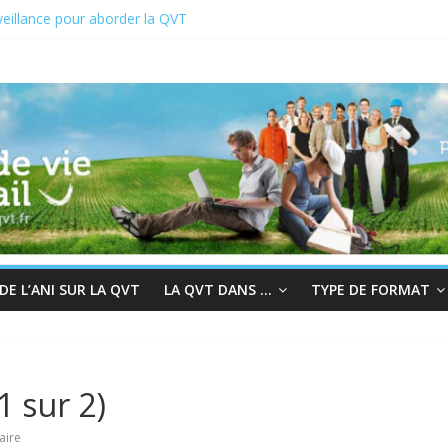
eillance pour aborder la QVT
 du 19 au 23 juin 2023
2 : En quête de sens au travail
r à la bienveillance
s et QVT
E L’ANI SUR LA QVT
LA QVT DANS …
TYPE DE FORMAT
1 sur 2)
aire