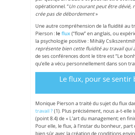
opérationnel. “
Un courant peut être dévié, ral
crée pas de débordement
»
Une autre compréhension de la fluidité au t
Pierson :
le
flux
(“flow” en anglais, ou expér
la psychologie positive : Mihály Csíkszentmih
représente bien cette fluidité au travail qu
de ses conférences dont le titre est “Le bonh
qu’elle a vécu personnellement dans son t
Le flux, pour se sentir
Monique Pierson a traité du sujet du flux da
travail ?
(1). Plus précisément, nous a-t-elle 
(point 8.4) de « L’art du management; en finir
Pour elle, le flux, à l’instar du bonheur, par
bien sûr avec la création de conditions env