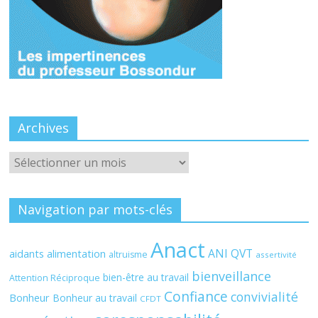
Archives
Archives
Navigation par mots-clés
Anact
ANI QVT
aidants
alimentation
altruisme
assertivité
bienveillance
bien-être au travail
Attention Réciproque
Confiance
convivialité
Bonheur
Bonheur au travail
CFDT