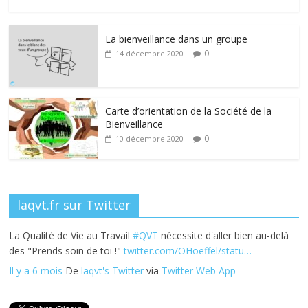
ac
w
n
nt
ar
e
itt
k
er
ta
La bienveillance dans un groupe
b
er
e
e
g
0
14 décembre 2020
o
dI
st
er
o
n
k
Carte d’orientation de la Société de la
Bienveillance
0
10 décembre 2020
laqvt.fr sur Twitter
La Qualité de Vie au Travail
#QVT
nécessite d'aller bien au-delà
des "Prends soin de toi !"
twitter.com/OHoeffel/statu…
Il y a 6 mois
De
laqvt's Twitter
via
Twitter Web App