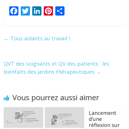
F
T
Li
Pi
P
ac
w
n
nt
ar
e
itt
k
er
ta
b
er
e
e
g
←
Tous aidants au travail !
o
dI
st
er
o
n
k
QVT des soignants et QV des patients : les
bienfaits des jardins thérapeutiques
→
Vous pourrez aussi aimer
Lancement
d’une
réflexion sur