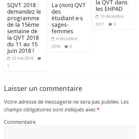
la QVT dans
SQVT 2018 :
La (non) QVT
les EHPAD
demandez le
des
13 décembre
programme
étudiant·e·s
de la 15ème
sages-
2017
0
semaine de
femmes
la QVT 2018
6 décembre
du 11 au 15
2018
0
juin 2018 !
22 mai 2018
1
Laisser un commentaire
Votre adresse de messagerie ne sera pas publiée.
Les
champs obligatoires sont indiqués avec
*
Commentaire