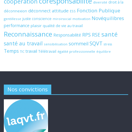
coresponsabilité
coopération
droit à la
diversité
Fonction Publique
déconnect attitude
déconnexion
ESS
Novéquilibres
juste conscience
gentillesse
motivation
miroirsocial
performance
plaisir
qualité de vie au travail
Reconnaissance
santé
RPS
RSE
Responsabilité
santé au travail
SQVT
sommeil
sensibilisation
stress
Temps
travail
Télétravail
égalité professionnelle
TIC
équilibre
Nos convictions