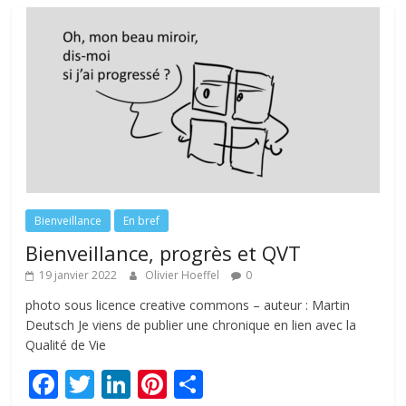
Bienveillance
En bref
Bienveillance, progrès et QVT
19 janvier 2022
Olivier Hoeffel
0
photo sous licence creative commons – auteur : Martin
Deutsch Je viens de publier une chronique en lien avec la
Qualité de Vie
F
T
Li
Pi
P