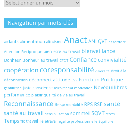
Archives
Navigation par mots-clés
Anact
ANI QVT
aidants
alimentation
altruisme
assertivité
bienveillance
bien-être au travail
Attention Réciproque
Confiance
convivialité
Bonheur
Bonheur au travail
CFDT
coresponsabilité
coopération
droit à la
diversité
Fonction Publique
déconnect attitude
déconnexion
ESS
Novéquilibres
juste conscience
gentillesse
motivation
miroirsocial
performance
plaisir
qualité de vie au travail
Reconnaissance
santé
RPS
RSE
Responsabilité
santé au travail
SQVT
sommeil
sensibilisation
stress
Temps
travail
Télétravail
égalité professionnelle
TIC
équilibre