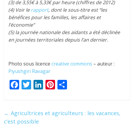
(3) de 3,55€ à 5,33€ par heure (chiffres de 2012)
(4) Voir le
rapport
, dont le sous-titre est “les
bénéfices pour les familles, les affaires et
l’économie”
(5) la journée nationale des aidants a été déclinée
en journées territoriales depuis l’an dernier.
Photo sous licence
creative commons
– auteur :
Piyushgiri Ravagar
F
T
Li
Pi
P
ac
w
n
nt
ar
e
itt
k
er
ta
b
er
e
e
g
←
Agricultrices et agriculteurs : les vacances,
o
dI
st
er
c’est possible
o
n