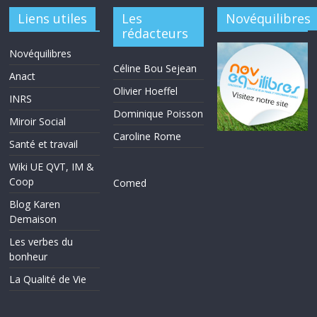
Liens utiles
Les
Novéquilibres
rédacteurs
Novéquilibres
Céline Bou Sejean
Anact
Olivier Hoeffel
INRS
Dominique Poisson
Miroir Social
Caroline Rome
Santé et travail
Wiki UE QVT, IM &
Coop
Comed
Blog Karen
Demaison
Les verbes du
bonheur
La Qualité de Vie