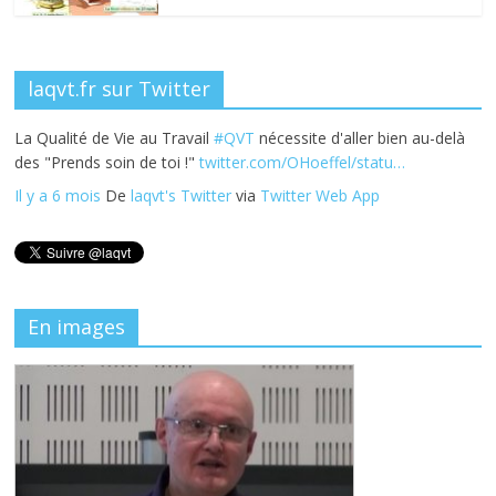
laqvt.fr sur Twitter
La Qualité de Vie au Travail
#QVT
nécessite d'aller bien au-delà
des "Prends soin de toi !"
twitter.com/OHoeffel/statu…
Il y a 6 mois
De
laqvt's Twitter
via
Twitter Web App
En images