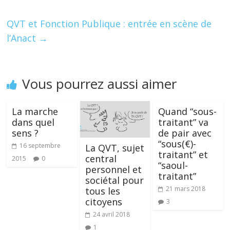
k
QVT et Fonction Publique : entrée en scène de
l’Anact
→
Vous pourrez aussi aimer
La marche
Quand “sous-
dans quel
traitant” va
sens ?
de pair avec
“sous(€)-
16 septembre
La QVT, sujet
traitant” et
central
2015
0
“saoul-
personnel et
traitant”
sociétal pour
21 mars 2018
tous les
citoyens
3
24 avril 2018
1