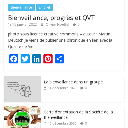
Bienveillance
En bref
Bienveillance, progrès et QVT
19 janvier 2022
Olivier Hoeffel
0
photo sous licence creative commons – auteur : Martin
Deutsch Je viens de publier une chronique en lien avec la
Qualité de Vie
F
T
Li
Pi
P
ac
w
n
nt
ar
e
itt
k
er
ta
La bienveillance dans un groupe
b
er
e
e
g
0
14 décembre 2020
o
dI
st
er
o
n
k
Carte d’orientation de la Société de la
Bienveillance
0
10 décembre 2020