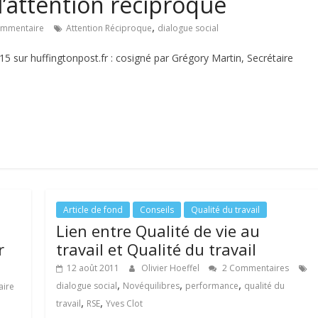
 l’attention réciproque
,
ommentaire
Attention Réciproque
dialogue social
15 sur huffingtonpost.fr : cosigné par Grégory Martin, Secrétaire
Article de fond
Conseils
Qualité du travail
Lien entre Qualité de vie au
r
travail et Qualité du travail
12 août 2011
Olivier Hoeffel
2 Commentaires
,
,
,
dialogue social
Novéquilibres
performance
qualité du
ire
,
,
travail
RSE
Yves Clot