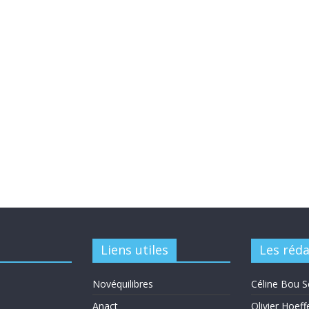
Liens utiles
Les réd
Novéquilibres
Céline Bou S
Anact
Olivier Hoeff