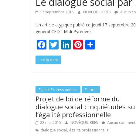
Le dialogue social par
17 septembre 2015
NOVÉQUILIBRES
Aucun c
Un article atypique publié ce jeudi 17 septembre 20
général CFDT Midi-Pyrénées
F
T
Li
Pi
P
ac
w
n
nt
ar
Lire la suite
e
itt
k
er
ta
b
er
e
e
g
o
dI
st
er
o
n
Egalité Professionnelle
En bref
Projet de loi de réforme du
k
dialogue social : inquiétudes su
l’égalité professionnelle
22 mai 2015
NOVÉQUILIBRES
Aucun commenta
,
dialogue social
égalité professionnelle