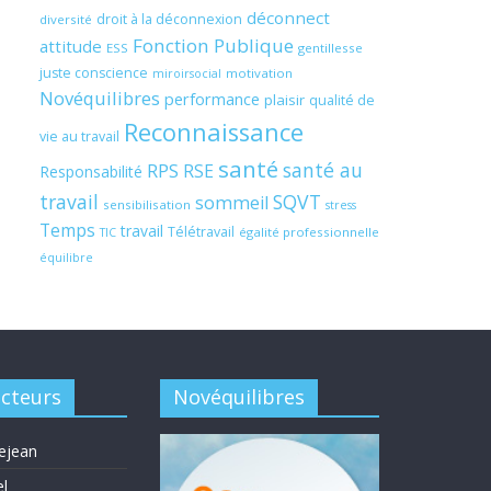
déconnect
droit à la déconnexion
diversité
Fonction Publique
attitude
ESS
gentillesse
juste conscience
motivation
miroirsocial
Novéquilibres
performance
plaisir
qualité de
Reconnaissance
vie au travail
santé
santé au
RPS
RSE
Responsabilité
travail
SQVT
sommeil
sensibilisation
stress
Temps
travail
Télétravail
égalité professionnelle
TIC
équilibre
acteurs
Novéquilibres
ejean
el