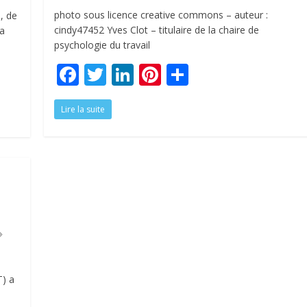
photo sous licence creative commons – auteur :
, de
cindy47452 Yves Clot – titulaire de la chaire de
 a
psychologie du travail
F
T
Li
Pi
P
ac
w
n
nt
ar
Lire la suite
e
itt
k
er
ta
b
er
e
e
g
o
dI
st
er
o
n
k
T) a