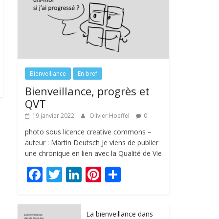
Bienveillance
En bref
Bienveillance, progrès et
QVT
19 janvier 2022
Olivier Hoeffel
0
photo sous licence creative commons –
auteur : Martin Deutsch Je viens de publier
une chronique en lien avec la Qualité de Vie
F
T
Li
Pi
P
ac
w
n
nt
ar
e
itt
k
er
ta
La bienveillance dans