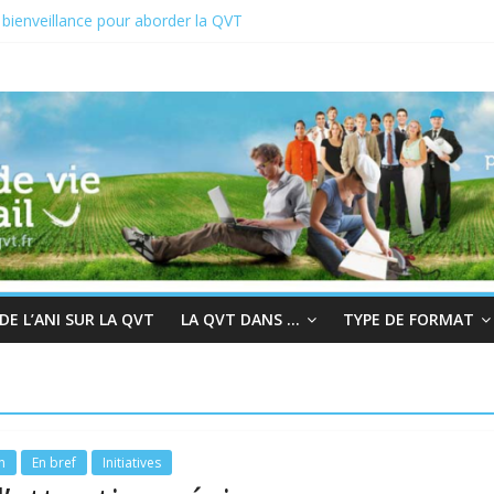
bienveillance pour aborder la QVT
QVCT du 19 au 23 juin 2023
T 2022 : En quête de sens au travail
a chair à la bienveillance
rogrès et QVT
E L’ANI SUR LA QVT
LA QVT DANS …
TYPE DE FORMAT
n
En bref
Initiatives