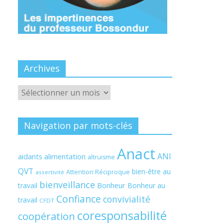
Archives
Archives
Navigation par mots-clés
Anact
ANI
aidants
alimentation
altruisme
QVT
bien-être au
Attention Réciproque
assertivité
bienveillance
Bonheur
travail
Bonheur au
Confiance
convivialité
travail
CFDT
coresponsabilité
coopération