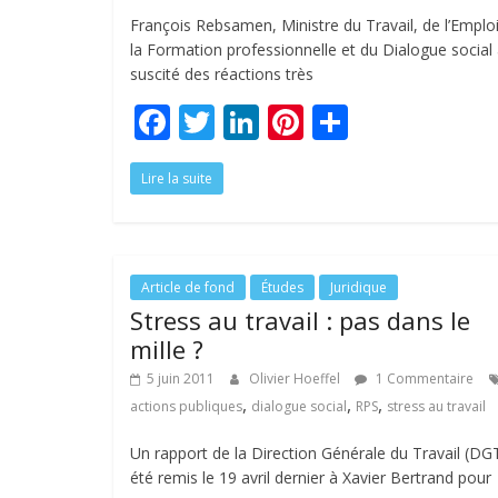
François Rebsamen, Ministre du Travail, de l’Emploi
la Formation professionnelle et du Dialogue social
suscité des réactions très
F
T
Li
Pi
P
ac
w
n
nt
ar
Lire la suite
e
itt
k
er
ta
b
er
e
e
g
o
dI
st
er
o
n
Article de fond
Études
Juridique
Stress au travail : pas dans le
k
mille ?
5 juin 2011
Olivier Hoeffel
1 Commentaire
,
,
,
actions publiques
dialogue social
RPS
stress au travail
Un rapport de la Direction Générale du Travail (DG
été remis le 19 avril dernier à Xavier Bertrand pour