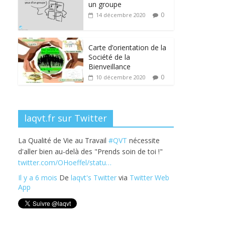
b
er
e
e
g
un groupe
o
dI
st
er
0
14 décembre 2020
o
n
k
Carte d’orientation de la
Société de la
Bienveillance
0
10 décembre 2020
laqvt.fr sur Twitter
La Qualité de Vie au Travail
#QVT
nécessite
d'aller bien au-delà des "Prends soin de toi !"
twitter.com/OHoeffel/statu…
Il y a 6 mois
De
laqvt's Twitter
via
Twitter Web
App