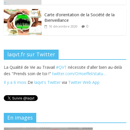
o
n
k
Carte d’orientation de la Société de la
Bienveillance
0
10 décembre 2020
laqvt.fr sur Twitter
La Qualité de Vie au Travail
#QVT
nécessite d'aller bien au-delà
des "Prends soin de toi !"
twitter.com/OHoeffel/statu…
Il y a 6 mois
De
laqvt's Twitter
via
Twitter Web App
En images