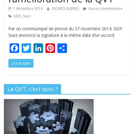
tous
1 décembre 2014
NOVÉQUILIBRES
Aucun commentaire
,
GDF
Suez
Par un communiqué de presse du 27 novembre 2014, GDF
Suez annonce la signature à la même date d’un accord
F
T
Li
Pi
P
ac
w
n
nt
ar
Lire la suite
e
itt
k
er
ta
b
er
e
e
g
o
dI
st
er
La QVT, c’est quoi ?
o
n
k