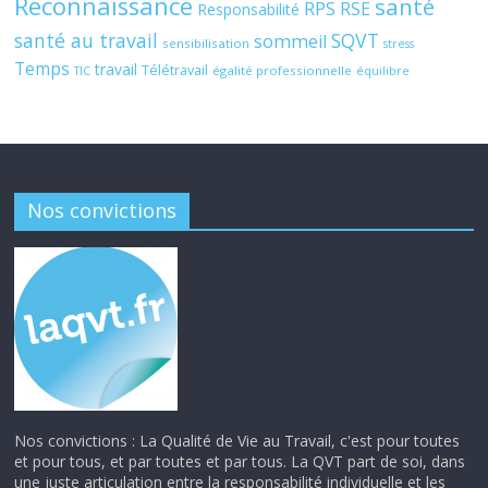
Reconnaissance
santé
RPS
RSE
Responsabilité
santé au travail
SQVT
sommeil
sensibilisation
stress
Temps
travail
Télétravail
égalité professionnelle
TIC
équilibre
Nos convictions
Nos convictions : La Qualité de Vie au Travail, c'est pour toutes
et pour tous, et par toutes et par tous. La QVT part de soi, dans
une juste articulation entre la responsabilité individuelle et les