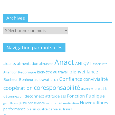
Archives
Archives
Navigation par mots-clés
Anact
ANI QVT
aidants
alimentation
altruisme
assertivité
bienveillance
bien-être au travail
Attention Réciproque
Confiance
convivialité
Bonheur
Bonheur au travail
CFDT
coresponsabilité
coopération
droit à la
diversité
Fonction Publique
déconnect attitude
déconnexion
ESS
Novéquilibres
juste conscience
gentillesse
motivation
miroirsocial
performance
plaisir
qualité de vie au travail