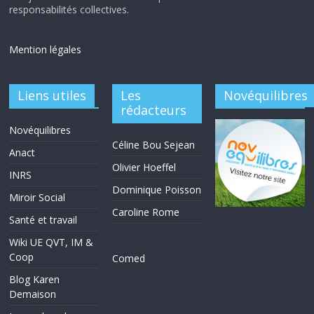
responsabilités collectives.
Mention légales
Liens utiles
Les
Novéquilibres
rédacteurs
Novéquilibres
Céline Bou Sejean
Anact
Olivier Hoeffel
INRS
Dominique Poisson
Miroir Social
Caroline Rome
Santé et travail
Wiki UE QVT, IM &
Coop
Comed
Blog Karen
Demaison