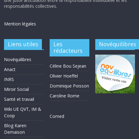
une juste articulation entre la responsabilité individuelle et les
responsabilités collectives.
Mention légales
Liens utiles
Les
Novéquilibres
rédacteurs
Novéquilibres
Céline Bou Sejean
Anact
Olivier Hoeffel
INRS
Dominique Poisson
Miroir Social
Caroline Rome
Santé et travail
Wiki UE QVT, IM &
Coop
Comed
Blog Karen
Demaison