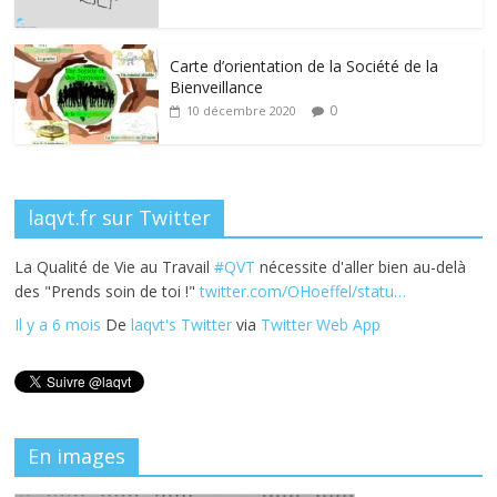
o
dI
st
er
o
n
k
Carte d’orientation de la Société de la
Bienveillance
0
10 décembre 2020
laqvt.fr sur Twitter
La Qualité de Vie au Travail
#QVT
nécessite d'aller bien au-delà
des "Prends soin de toi !"
twitter.com/OHoeffel/statu…
Il y a 6 mois
De
laqvt's Twitter
via
Twitter Web App
En images