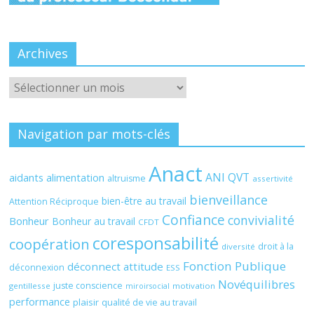
Archives
Archives
Navigation par mots-clés
Anact
ANI QVT
aidants
alimentation
altruisme
assertivité
bienveillance
bien-être au travail
Attention Réciproque
Confiance
convivialité
Bonheur
Bonheur au travail
CFDT
coresponsabilité
coopération
droit à la
diversité
Fonction Publique
déconnect attitude
déconnexion
ESS
Novéquilibres
juste conscience
gentillesse
motivation
miroirsocial
performance
plaisir
qualité de vie au travail