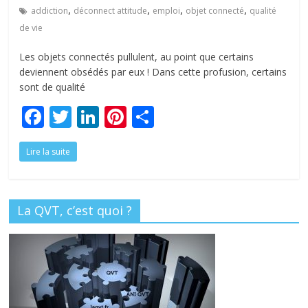
tous
,
,
,
,
addiction
déconnect attitude
emploi
objet connecté
qualité
de vie
Les objets connectés pullulent, au point que certains
deviennent obsédés par eux ! Dans cette profusion, certains
sont de qualité
F
T
Li
Pi
P
ac
w
n
nt
ar
Lire la suite
e
itt
k
er
ta
b
er
e
e
g
o
dI
st
er
La QVT, c’est quoi ?
o
n
k