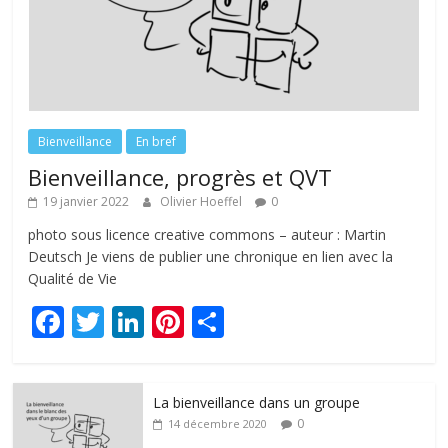
Bienveillance
En bref
Bienveillance, progrès et QVT
19 janvier 2022
Olivier Hoeffel
0
photo sous licence creative commons – auteur : Martin
Deutsch Je viens de publier une chronique en lien avec la
Qualité de Vie
F
T
Li
Pi
P
ac
w
n
nt
ar
e
itt
k
er
ta
La bienveillance dans un groupe
b
er
e
e
g
0
14 décembre 2020