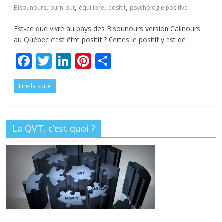
tous
,
,
,
,
Bisounours
burn-out
équilibre
positif
psychologie positive
Est-ce que vivre au pays des Bisounours version Calinours
au Québec c’est être positif ? Certes le positif y est de
F
T
Li
Pi
P
ac
w
n
nt
ar
Lire la suite
e
itt
k
er
ta
b
er
e
e
g
o
dI
st
er
La QVT, c’est quoi ?
o
n
k