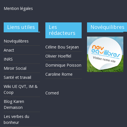
Mention légales
Liens utiles
Les
Novéquilibres
rédacteurs
Novéquilibres
Céline Bou Sejean
Anact
Olivier Hoeffel
INRS
Dominique Poisson
Miroir Social
Caroline Rome
Santé et travail
Wiki UE QVT, IM &
Coop
Comed
Blog Karen
Demaison
Les verbes du
bonheur