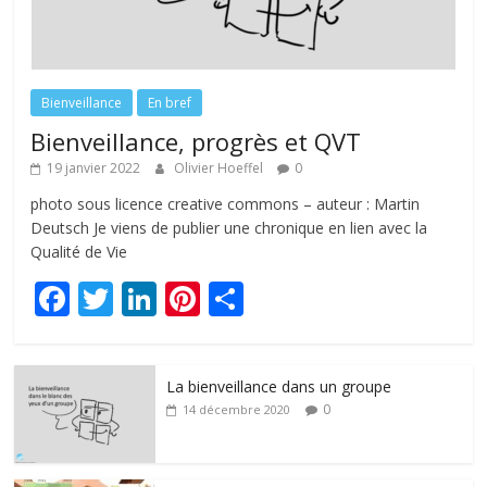
Bienveillance
En bref
Bienveillance, progrès et QVT
19 janvier 2022
Olivier Hoeffel
0
photo sous licence creative commons – auteur : Martin
Deutsch Je viens de publier une chronique en lien avec la
Qualité de Vie
F
T
Li
Pi
P
ac
w
n
nt
ar
e
itt
k
er
ta
La bienveillance dans un groupe
b
er
e
e
g
0
14 décembre 2020
o
dI
st
er
o
n