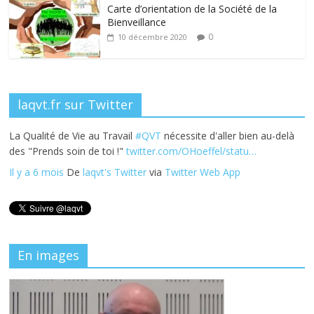
k
Carte d’orientation de la Société de la
Bienveillance
0
10 décembre 2020
laqvt.fr sur Twitter
La Qualité de Vie au Travail
#QVT
nécessite d'aller bien au-delà
des "Prends soin de toi !"
twitter.com/OHoeffel/statu…
Il y a 6 mois
De
laqvt's Twitter
via
Twitter Web App
En images