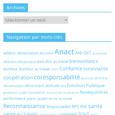
Archives
Archives
Navigation par mots-clés
Anact
ANI QVT
aidants
alimentation
altruisme
assertivité
bienveillance
bien-être au travail
Attention Réciproque
Confiance
convivialité
Bonheur
Bonheur au travail
CFDT
coresponsabilité
coopération
droit à la
diversité
Fonction Publique
déconnect attitude
déconnexion
ESS
Novéquilibres
juste conscience
gentillesse
motivation
miroirsocial
performance
plaisir
qualité de vie au travail
Reconnaissance
santé
RPS
RSE
Responsabilité
santé au travail
SQVT
sommeil
sensibilisation
stress