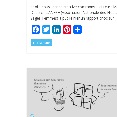
photo sous licence creative commons – auteur : Ma
Deutsch L’ANESF (Association Nationale des Etudi
Sages-Femmes) a publié hier un rapport choc sur
F
T
Li
Pi
P
ac
w
n
nt
ar
Lire la suite
e
itt
k
er
ta
b
er
e
e
g
o
dI
st
er
o
n
k