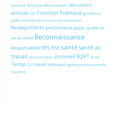
déconnect
droit à la déconnexion
diversité
Fonction Publique
attitude
ESS
gentillesse
juste conscience
motivation
miroirsocial
Novéquilibres
performance
plaisir
qualité de
Reconnaissance
vie au travail
santé
santé au
RPS
RSE
Responsabilité
travail
SQVT
sommeil
sensibilisation
stress
Temps
travail
Télétravail
égalité professionnelle
TIC
équilibre