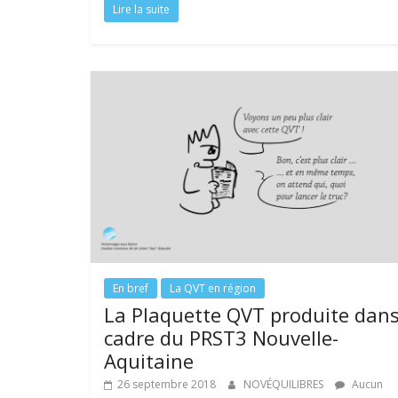
Lire la suite
e
itt
k
er
ta
b
er
e
e
g
o
dI
st
er
o
n
k
En bref
La QVT en région
La Plaquette QVT produite dans
cadre du PRST3 Nouvelle-
Aquitaine
26 septembre 2018
NOVÉQUILIBRES
Aucun