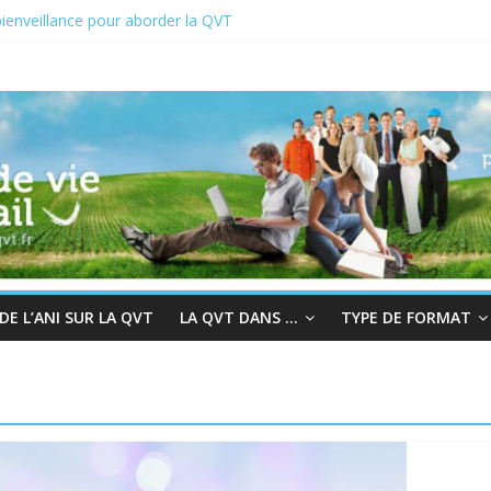
ienveillance pour aborder la QVT
VCT du 19 au 23 juin 2023
 2022 : En quête de sens au travail
chair à la bienveillance
grès et QVT
E L’ANI SUR LA QVT
LA QVT DANS …
TYPE DE FORMAT