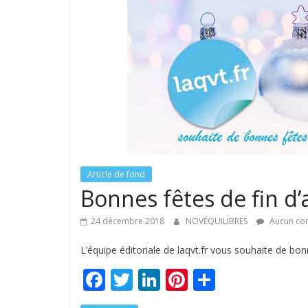
Article de fond
Bonnes fêtes de fin d’
24 décembre 2018
NOVÉQUILIBRES
Aucun co
L’équipe éditoriale de laqvt.fr vous souhaite de bon
F
T
Li
Pi
P
ac
w
n
nt
ar