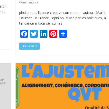
Commentaire
rtin
ants
photo sous licence creative commons – auteur : Martin
Deutsch En France, l’opinion, suivie par les politiques, a
tendance à focaliser sur les
F
T
Li
Pi
P
ac
w
n
nt
ar
Lire la suite
e
itt
k
er
ta
b
er
e
e
g
o
dI
st
er
o
n
k