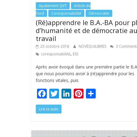
o
n
Ajustement QVT
Article de
k
fond
Coresponsabilité
Démocratie
(Ré)apprendre le B.A.-BA pour p
d’humanité et de démocratie a
travail
25 octobre 2018
NOVÉQUILIBRES
3 Commenta
,
coresponsabilité
ESS
Après avoir évoqué dans une première partie le B.
que nous pourrions avoir à (ré)apprendre pour les
fonctions vitales, puis
F
T
Li
Pi
P
ac
w
n
nt
ar
Lire la suite
e
itt
k
er
ta
b
er
e
e
g
o
dI
st
er