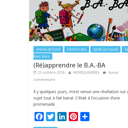
o
n
k
Article de fond
Démocratie
Santé au travail
S
Bien Vivre
(Ré)apprendre le B.A.-BA
23 octobre 2018
NOVÉQUILIBRES
Aucun
commentaire
Il y quelques jours, m’est venue une révélation sur 
sujet tout à fait banal. C’était à l’occasion d’une
promenade
F
T
Li
Pi
P
ac
w
n
nt
ar