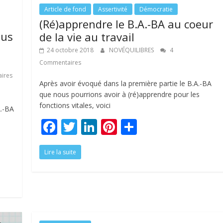
o
n
Article de fond
Assertivité
Démocratie
(Ré)apprendre le B.A.-BA au coeur
k
lus
de la vie au travail
u
24 octobre 2018
NOVÉQUILIBRES
4
Commentaires
ires
Après avoir évoqué dans la première partie le B.A.-BA
que nous pourrions avoir à (ré)apprendre pour les
fonctions vitales, voici
A.-BA
F
T
Li
Pi
P
ac
w
n
nt
ar
Lire la suite
e
itt
k
er
ta
b
er
e
e
g
o
dI
st
er
o
n
k