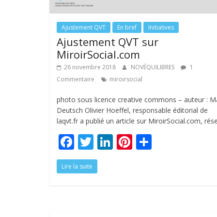
Ajustement QVT
En bref
Initiatives
Ajustement QVT sur
MiroirSocial.com
26 novembre 2018
NOVÉQUILIBRES
1
Commentaire
miroirsocial
photo sous licence creative commons – auteur : Ma
Deutsch Olivier Hoeffel, responsable éditorial de
laqvt.fr a publié un article sur MiroirSocial.com, rés
F
T
Li
Pi
P
ac
w
n
nt
ar
Lire la suite
e
itt
k
er
ta
b
er
e
e
g
o
dI
st
er