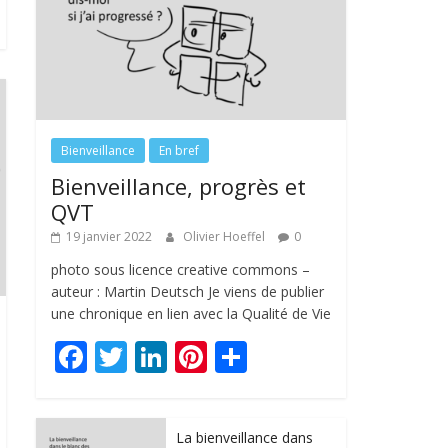
Bienveillance
En bref
Bienveillance, progrès et
QVT
19 janvier 2022
Olivier Hoeffel
0
photo sous licence creative commons –
auteur : Martin Deutsch Je viens de publier
une chronique en lien avec la Qualité de Vie
F
T
Li
Pi
P
ac
w
n
nt
ar
e
itt
k
er
ta
La bienveillance dans