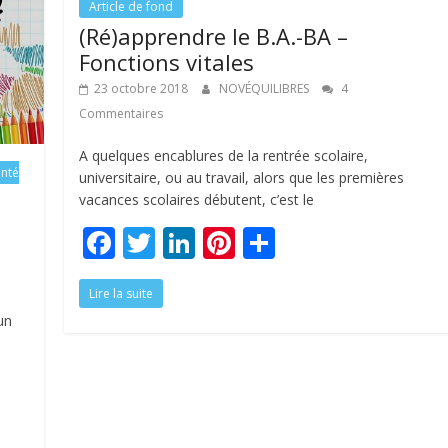
Article de fond
(Ré)apprendre le B.A.-BA –
Fonctions vitales
23 octobre 2018
NOVÉQUILIBRES
4
Commentaires
A quelques encablures de la rentrée scolaire,
anté
universitaire, ou au travail, alors que les premières
vacances scolaires débutent, c’est le
F
T
Li
Pi
P
ac
w
n
nt
ar
Lire la suite
e
itt
k
er
ta
un
b
er
e
e
g
o
dI
st
er
o
n
k