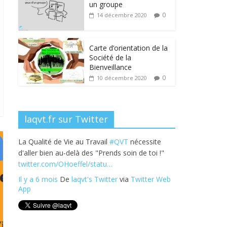
b
er
e
e
g
un groupe
o
dI
st
er
0
14 décembre 2020
o
n
k
Carte d’orientation de la
Société de la
Bienveillance
0
10 décembre 2020
laqvt.fr sur Twitter
La Qualité de Vie au Travail
#QVT
nécessite
d'aller bien au-delà des "Prends soin de toi !"
twitter.com/OHoeffel/statu…
Il y a 6 mois
De
laqvt's Twitter
via
Twitter Web
App