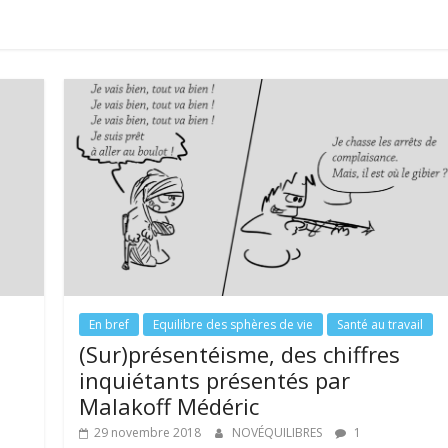
En bref
Equilibre des sphères de vie
Santé au travail
(Sur)présentéisme, des chiffres
inquiétants présentés par
Malakoff Médéric
29 novembre 2018
NOVÉQUILIBRES
1