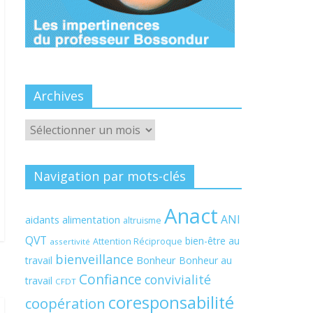
Archives
Archives
Navigation par mots-clés
Anact
ANI
aidants
alimentation
altruisme
QVT
bien-être au
Attention Réciproque
assertivité
bienveillance
Bonheur
travail
Bonheur au
Confiance
convivialité
travail
CFDT
coresponsabilité
coopération