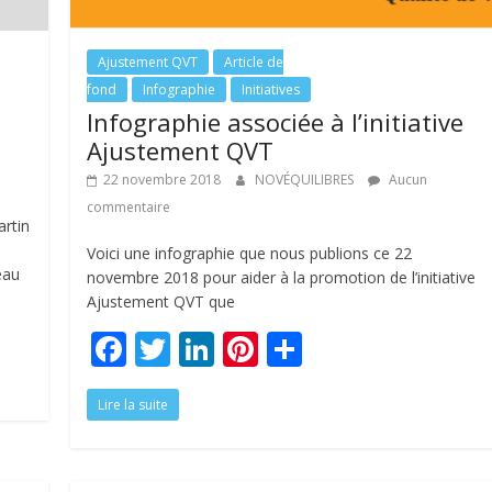
Ajustement QVT
Article de
fond
Infographie
Initiatives
Infographie associée à l’initiative
Ajustement QVT
22 novembre 2018
NOVÉQUILIBRES
Aucun
commentaire
rtin
Voici une infographie que nous publions ce 22
eau
novembre 2018 pour aider à la promotion de l’initiative
Ajustement QVT que
F
T
Li
Pi
P
ac
w
n
nt
ar
Lire la suite
e
itt
k
er
ta
b
er
e
e
g
o
dI
st
er