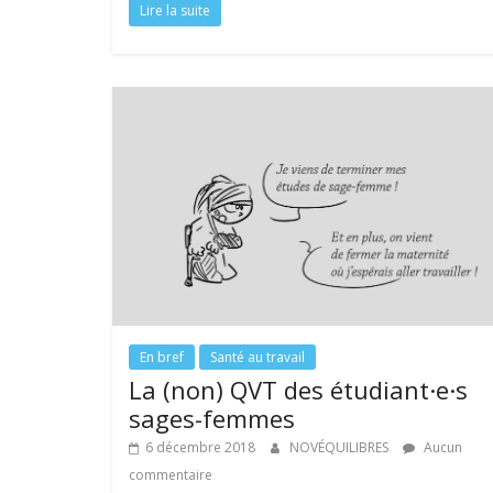
Lire la suite
e
itt
k
er
ta
b
er
e
e
g
o
dI
st
er
o
n
k
En bref
Santé au travail
La (non) QVT des étudiant·e·s
sages-femmes
6 décembre 2018
NOVÉQUILIBRES
Aucun
commentaire