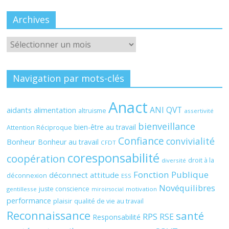
Archives
Archives
Navigation par mots-clés
Anact
ANI QVT
aidants
alimentation
altruisme
assertivité
bienveillance
bien-être au travail
Attention Réciproque
Confiance
convivialité
Bonheur
Bonheur au travail
CFDT
coresponsabilité
coopération
droit à la
diversité
Fonction Publique
déconnect attitude
déconnexion
ESS
Novéquilibres
juste conscience
gentillesse
motivation
miroirsocial
performance
plaisir
qualité de vie au travail
Reconnaissance
santé
RPS
RSE
Responsabilité