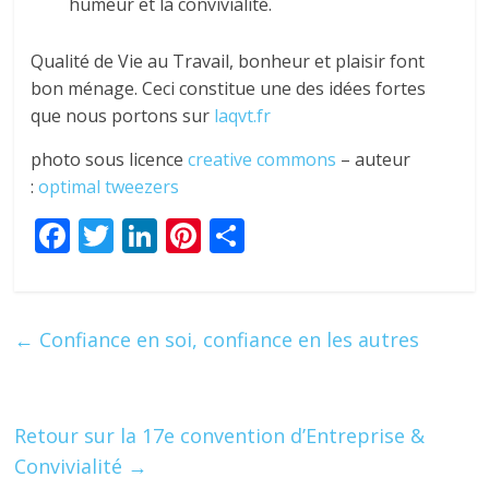
humeur et la convivialité.
Qualité de Vie au Travail, bonheur et plaisir font
bon ménage. Ceci constitue une des idées fortes
que nous portons sur
laqvt.fr
photo sous licence
creative commons
– auteur
:
optimal tweezers
F
T
Li
Pi
P
ac
w
n
nt
ar
e
itt
k
er
ta
b
er
e
e
g
←
Confiance en soi, confiance en les autres
o
dI
st
er
o
n
k
Retour sur la 17e convention d’Entreprise &
Convivialité
→