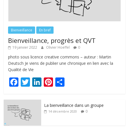
Bienveillance
En bref
Bienveillance, progrès et QVT
19 janvier 2022
Olivier Hoeffel
0
photo sous licence creative commons – auteur : Martin
Deutsch Je viens de publier une chronique en lien avec la
Qualité de Vie
F
T
Li
Pi
P
ac
w
n
nt
ar
e
itt
k
er
ta
La bienveillance dans un groupe
b
er
e
e
g
0
14 décembre 2020
o
dI
st
er
o
n