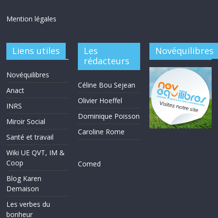
Mention légales
Liens utiles
Les
Novéquilibres
rédacteurs
Novéquilibres
Céline Bou Sejean
Anact
Olivier Hoeffel
INRS
Dominique Poisson
Miroir Social
Caroline Rome
Santé et travail
Wiki UE QVT, IM &
Coop
Comed
Blog Karen
Demaison
Les verbes du
bonheur