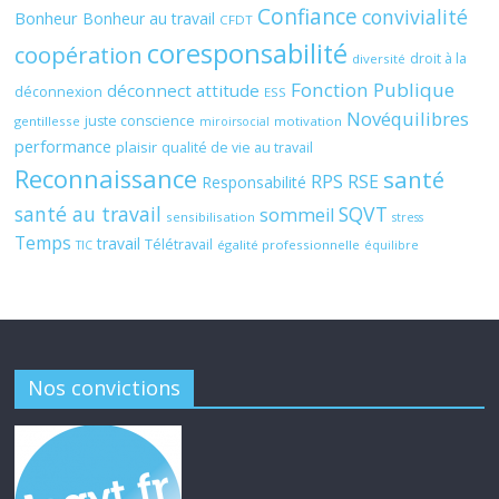
Confiance
convivialité
Bonheur
Bonheur au travail
CFDT
coresponsabilité
coopération
droit à la
diversité
Fonction Publique
déconnect attitude
déconnexion
ESS
Novéquilibres
juste conscience
gentillesse
motivation
miroirsocial
performance
plaisir
qualité de vie au travail
Reconnaissance
santé
RPS
RSE
Responsabilité
santé au travail
SQVT
sommeil
sensibilisation
stress
Temps
travail
Télétravail
égalité professionnelle
TIC
équilibre
Nos convictions