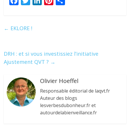
F
T
Li
Pi
P
ac
w
n
nt
ar
e
itt
k
er
ta
b
er
e
e
g
←
EKLORE !
o
dI
st
er
o
n
k
DRH : et si vous investissiez l’initiative
Ajustement QVT ?
→
Olivier Hoeffel
Responsable éditorial de laqvt.fr
Auteur des blogs
lesverbesdubonheur.fr et
autourdelabienveillance.fr