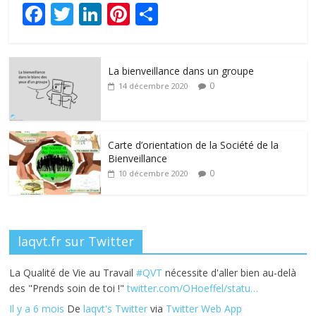
F
T
Li
Pi
P
ac
w
n
nt
ar
e
itt
k
er
ta
La bienveillance dans un groupe
b
er
e
e
g
0
14 décembre 2020
o
dI
st
er
o
n
k
Carte d’orientation de la Société de la
Bienveillance
0
10 décembre 2020
laqvt.fr sur Twitter
La Qualité de Vie au Travail
#QVT
nécessite d'aller bien au-delà
des "Prends soin de toi !"
twitter.com/OHoeffel/statu…
Il y a 6 mois
De
laqvt's Twitter
via
Twitter Web App