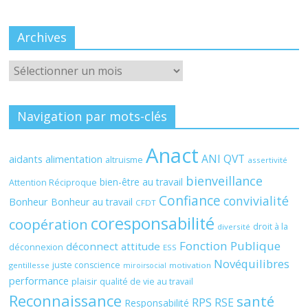
Archives
Archives
Navigation par mots-clés
Anact
ANI QVT
aidants
alimentation
altruisme
assertivité
bienveillance
bien-être au travail
Attention Réciproque
Confiance
convivialité
Bonheur
Bonheur au travail
CFDT
coresponsabilité
coopération
droit à la
diversité
Fonction Publique
déconnect attitude
déconnexion
ESS
Novéquilibres
juste conscience
gentillesse
motivation
miroirsocial
performance
plaisir
qualité de vie au travail
Reconnaissance
santé
RPS
RSE
Responsabilité