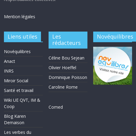
Mention légales
Liens utiles
Les
Novéquilibres
rédacteurs
Novéquilibres
Céline Bou Sejean
Anact
Olivier Hoeffel
INRS
Dominique Poisson
Miroir Social
Caroline Rome
Santé et travail
Wiki UE QVT, IM &
Coop
Comed
Blog Karen
Demaison
Les verbes du