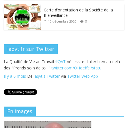
o
n
k
Carte d’orientation de la Société de la
Bienveillance
0
10 décembre 2020
laqvt.fr sur Twitter
La Qualité de Vie au Travail
#QVT
nécessite d'aller bien au-delà
des "Prends soin de toi !"
twitter.com/OHoeffel/statu…
Il y a 6 mois
De
laqvt's Twitter
via
Twitter Web App
En images