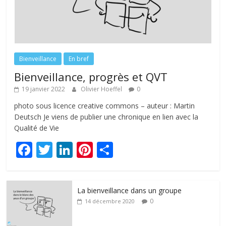
Bienveillance
En bref
Bienveillance, progrès et QVT
19 janvier 2022
Olivier Hoeffel
0
photo sous licence creative commons – auteur : Martin
Deutsch Je viens de publier une chronique en lien avec la
Qualité de Vie
F
T
Li
Pi
P
ac
w
n
nt
ar
e
itt
k
er
ta
La bienveillance dans un groupe
b
er
e
e
g
0
14 décembre 2020
o
dI
st
er