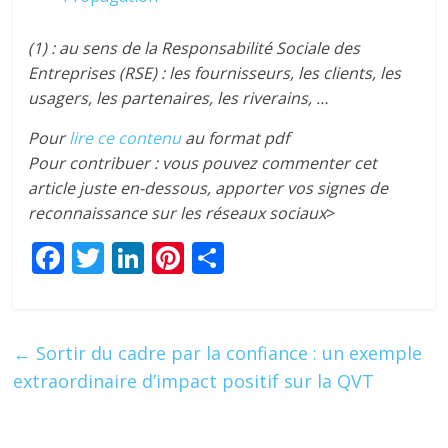
(1) : au sens de la Responsabilité Sociale des
Entreprises (RSE) : les fournisseurs, les clients, les
usagers, les partenaires, les riverains, …
Pour
lire ce contenu
au format pdf
Pour contribuer : vous pouvez commenter cet
article juste en-dessous, apporter vos signes de
reconnaissance sur les réseaux sociaux
>
F
T
Li
Pi
P
ac
w
n
nt
ar
e
itt
k
er
ta
b
er
e
e
g
←
Sortir du cadre par la confiance : un exemple
o
dI
st
er
extraordinaire d’impact positif sur la QVT
o
n