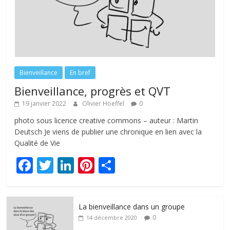
Bienveillance
En bref
Bienveillance, progrès et QVT
19 janvier 2022
Olivier Hoeffel
0
photo sous licence creative commons – auteur : Martin
Deutsch Je viens de publier une chronique en lien avec la
Qualité de Vie
F
T
Li
Pi
P
ac
w
n
nt
ar
e
itt
k
er
ta
La bienveillance dans un groupe
b
er
e
e
g
0
14 décembre 2020