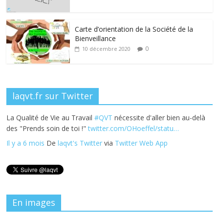
o
dI
st
er
o
n
k
Carte d’orientation de la Société de la
Bienveillance
0
10 décembre 2020
laqvt.fr sur Twitter
La Qualité de Vie au Travail
#QVT
nécessite d'aller bien au-delà
des "Prends soin de toi !"
twitter.com/OHoeffel/statu…
Il y a 6 mois
De
laqvt's Twitter
via
Twitter Web App
En images