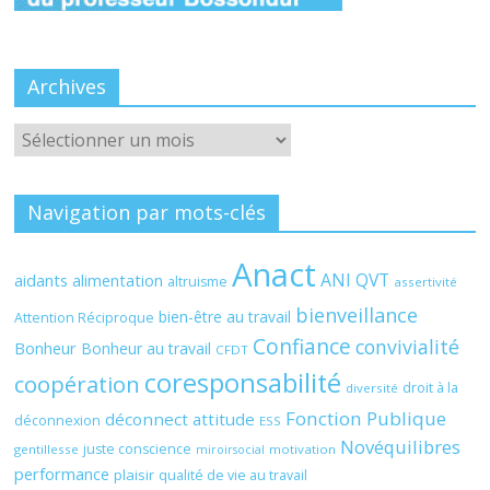
Archives
Archives
Navigation par mots-clés
Anact
ANI QVT
aidants
alimentation
altruisme
assertivité
bienveillance
bien-être au travail
Attention Réciproque
Confiance
convivialité
Bonheur
Bonheur au travail
CFDT
coresponsabilité
coopération
droit à la
diversité
Fonction Publique
déconnect attitude
déconnexion
ESS
Novéquilibres
juste conscience
gentillesse
motivation
miroirsocial
performance
plaisir
qualité de vie au travail