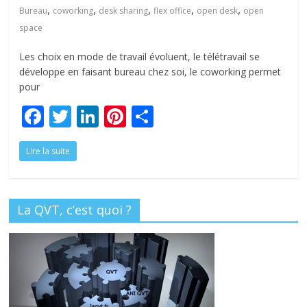
tous
,
,
,
,
,
Bureau
coworking
desk sharing
flex office
open desk
open
space
Les choix en mode de travail évoluent, le télétravail se
développe en faisant bureau chez soi, le coworking permet
pour
F
T
Li
Pi
P
ac
w
n
nt
ar
Lire la suite
e
itt
k
er
ta
b
er
e
e
g
o
dI
st
er
La QVT, c’est quoi ?
o
n
k