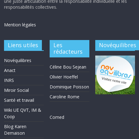
une juste articulation entre la responsabilité individuelle et les
responsabilités collectives.
Mention légales
Liens utiles
Les
Novéquilibres
rédacteurs
Novéquilibres
Céline Bou Sejean
Anact
Olivier Hoeffel
INRS
Dominique Poisson
Miroir Social
Caroline Rome
Santé et travail
Wiki UE QVT, IM &
Coop
Comed
Blog Karen
Demaison