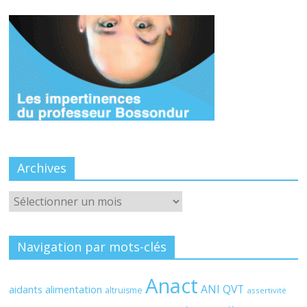
Archives
Archives
Navigation par mots-clés
Anact
ANI QVT
aidants
alimentation
altruisme
assertivité