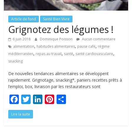
tous
Article de fond
Santé Bien Vivre
Grignotez des légumes !
6 juin 2018
Dominique Poisson
Aucun commentaire
,
,
,
alimentation
habitudes alimentaires
pause café
régime
,
,
,
,
méditerranéen
repas au travail
santé
santé cardiovasculaire
snacking
De nouvelles tendances alimentaires se développent
rapidement. Grignotage, snacking*, paniers recettes prêts à
l’emploi, box, livraison par les restaurateurs sont
F
T
Li
Pi
P
ac
w
n
nt
ar
Lire la suite
e
itt
k
er
ta
b
er
e
e
g