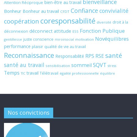
bienveillance
bien-être au travail
Attention Réciproque
Confiance
convivialité
Bonheur
Bonheur au travail
CFDT
coresponsabilité
coopération
droit à la
diversité
Fonction Publique
déconnect attitude
déconnexion
ESS
Novéquilibres
juste conscience
gentillesse
motivation
miroirsocial
performance
plaisir
qualité de vie au travail
Reconnaissance
santé
RPS
RSE
Responsabilité
santé au travail
SQVT
sommeil
sensibilisation
stress
Temps
travail
Télétravail
égalité professionnelle
TIC
équilibre
Nos convictions