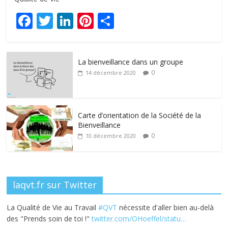
F
T
Li
Pi
P
ac
w
n
nt
ar
e
itt
k
er
ta
La bienveillance dans un groupe
b
er
e
e
g
0
14 décembre 2020
o
dI
st
er
o
n
k
Carte d’orientation de la Société de la
Bienveillance
0
10 décembre 2020
laqvt.fr sur Twitter
La Qualité de Vie au Travail
#QVT
nécessite d'aller bien au-delà
des "Prends soin de toi !"
twitter.com/OHoeffel/statu…