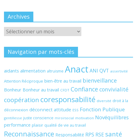
Archives
Archives
Navigation par mots-clés
Anact
ANI QVT
aidants
alimentation
altruisme
assertivité
bienveillance
bien-être au travail
Attention Réciproque
Confiance
convivialité
Bonheur
Bonheur au travail
CFDT
coresponsabilité
coopération
droit à la
diversité
Fonction Publique
déconnect attitude
déconnexion
ESS
Novéquilibres
juste conscience
gentillesse
motivation
miroirsocial
performance
plaisir
qualité de vie au travail
Reconnaissance
santé
RPS
RSE
Responsabilité