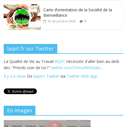
o
n
k
Carte d’orientation de la Société de la
Bienveillance
0
10 décembre 2020
laqvt.fr sur Twitter
La Qualité de Vie au Travail
#QVT
nécessite d'aller bien au-delà
des "Prends soin de toi !"
twitter.com/OHoeffel/statu…
Il y a 6 mois
De
laqvt's Twitter
via
Twitter Web App
En images