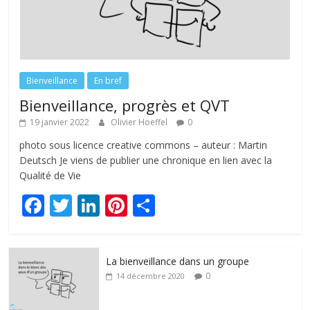
Bienveillance
En bref
Bienveillance, progrès et QVT
19 janvier 2022
Olivier Hoeffel
0
photo sous licence creative commons – auteur : Martin
Deutsch Je viens de publier une chronique en lien avec la
Qualité de Vie
F
T
Li
Pi
P
ac
w
n
nt
ar
e
itt
k
er
ta
La bienveillance dans un groupe
b
er
e
e
g
0
14 décembre 2020
o
dI
st
er