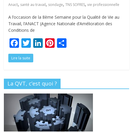
tous
,
,
,
,
Anact
santé au travail
sondage
TNS SOFRES
vie professionnelle
A l’occasion de la 8ème Semaine pour la Qualité de Vie au
Travail, l’ANACT (Agence Nationale d’Amélioration des
Conditions de
F
T
Li
Pi
P
ac
w
n
nt
ar
Lire la suite
e
itt
k
er
ta
b
er
e
e
g
o
dI
st
er
La QVT, c’est quoi ?
o
n
k