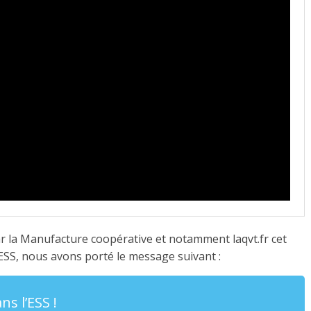
 la Manufacture coopérative et notamment laqvt.fr cet
’ESS, nous avons porté le message suivant :
s l’ESS !