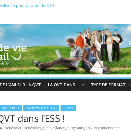
eillance pour aborder la QVT
 du 19 au 23 juin 2023
2 : En quête de sens au travail
r à la bienveillance
s et QVT
E L’ANI SUR LA QVT
LA QVT DANS …
TYPE DE FORMAT
T pour tous
Le secteur de l'ESS
Vidéo
VT dans l’ESS !
,
,
,
,
,
,
bénévolat
bénévoles
bienveillance
dirigeants
ESS
Reconnaissance