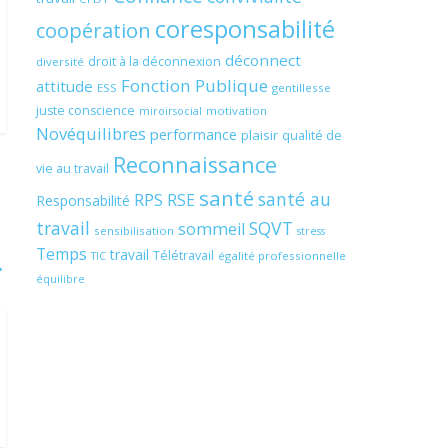
coresponsabilité
coopération
déconnect
droit à la déconnexion
diversité
Fonction Publique
attitude
ESS
gentillesse
juste conscience
motivation
miroirsocial
Novéquilibres
performance
plaisir
qualité de
Reconnaissance
vie au travail
santé
santé au
RPS
RSE
Responsabilité
travail
SQVT
sommeil
sensibilisation
stress
Temps
travail
Télétravail
égalité professionnelle
TIC
→
équilibre