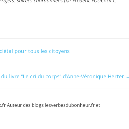
à Projets. Soirées coordonnées par Frédéric FOUCAULT,
ciétal pour tous les citoyens
 du livre “Le cri du corps” d’Anne-Véronique Herter
t.fr Auteur des blogs lesverbesdubonheur.fr et