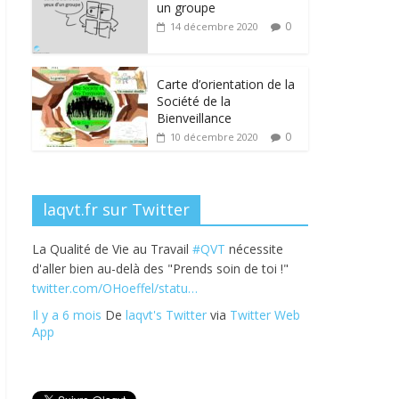
b
er
e
e
g
un groupe
o
dI
st
er
0
14 décembre 2020
o
n
k
Carte d’orientation de la
Société de la
Bienveillance
0
10 décembre 2020
laqvt.fr sur Twitter
La Qualité de Vie au Travail
#QVT
nécessite
d'aller bien au-delà des "Prends soin de toi !"
twitter.com/OHoeffel/statu…
Il y a 6 mois
De
laqvt's Twitter
via
Twitter Web
App