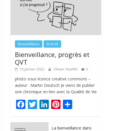
Bienveillance
En bref
Bienveillance, progrès et
QVT
19 janvier 2022
Olivier Hoeffel
0
photo sous licence creative commons –
auteur : Martin Deutsch Je viens de publier
une chronique en lien avec la Qualité de Vie
F
T
Li
Pi
P
ac
w
n
nt
ar
e
itt
k
er
ta
La bienveillance dans