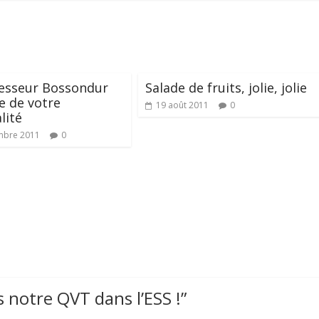
fesseur Bossondur
Salade de fruits, jolie, jolie
e de votre
19 août 2011
0
lité
mbre 2011
0
 notre QVT dans l’ESS !
”