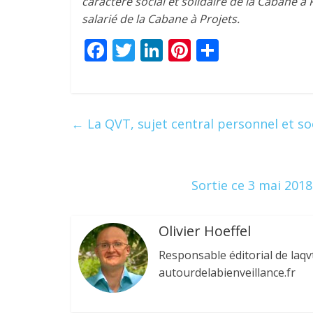
caractère social et solidaire de la Cabane 
salarié de la Cabane à Projets.
F
T
Li
Pi
P
ac
w
n
nt
ar
e
itt
k
er
ta
b
er
e
e
g
←
La QVT, sujet central personnel et so
o
dI
st
er
o
n
k
Sortie ce 3 mai 2018
Olivier Hoeffel
Responsable éditorial de laqv
autourdelabienveillance.fr