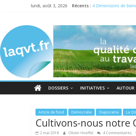
lundi, août 3, 2026
Récents :
4 Dimensions de bienv
Semaine pour la QVCT
laqvt.fr
Semaine de la QVT 202
QVT : donner de la chai
Bienveillance, progrè
La
QVT
pour
toutes
et
pour
tous,
DOSSIERS
INITIATIVES
AUTOUR D
et
par
toutes
et
Article de fond
Démocratie
Diaporama
La QV
par
Cultivons-nous notre Q
tous
2 mai 2018
Olivier Hoeffel
4 Commentaires