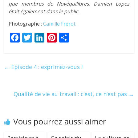
que membres de Novéquilibres. Damien Lopez
était également dans le public.
Photographe :
Camille Frérot
F
T
Li
Pi
P
ac
w
n
nt
ar
e
itt
k
er
ta
b
er
e
e
g
←
Episode 4 : exprimez-vous !
o
dI
st
er
o
n
k
Qualité de vie au travail : c’est, ce n’est pas
→
Vous pourrez aussi aimer
Participez à
Se saisir du
La culture de