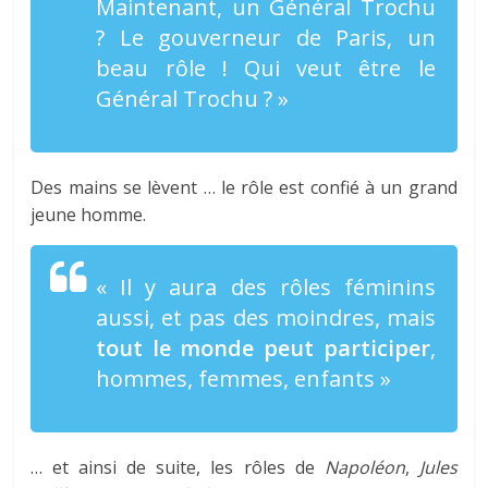
Maintenant, un
Général Trochu
? Le gouverneur de Paris, un
beau rôle ! Qui veut être le
Général Trochu
? »
Des mains se lèvent … le rôle est confié à un grand
jeune homme.
« Il y aura des rôles féminins
aussi, et pas des moindres, mais
tout le monde peut participer
,
hommes, femmes, enfants »
… et ainsi de suite, les rôles de
Napoléon
,
Jules