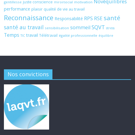
Novéquilibres
juste conscience
gentillesse
motivation
miroirsocial
performance
plaisir
qualité de vie au travail
Reconnaissance
santé
RPS
RSE
Responsabilité
santé au travail
SQVT
sommeil
sensibilisation
stress
Temps
travail
Télétravail
égalité professionnelle
TIC
équilibre
Nos convictions