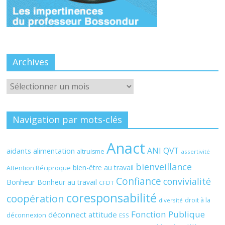
Archives
Archives
Navigation par mots-clés
Anact
ANI QVT
aidants
alimentation
altruisme
assertivité
bienveillance
bien-être au travail
Attention Réciproque
Confiance
convivialité
Bonheur
Bonheur au travail
CFDT
coresponsabilité
coopération
droit à la
diversité
Fonction Publique
déconnect attitude
déconnexion
ESS