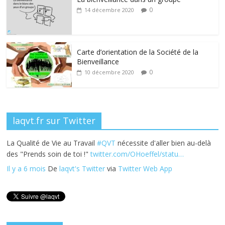
b
er
e
e
g
0
14 décembre 2020
o
dI
st
er
o
n
k
Carte d’orientation de la Société de la
Bienveillance
0
10 décembre 2020
laqvt.fr sur Twitter
La Qualité de Vie au Travail
#QVT
nécessite d'aller bien au-delà
des "Prends soin de toi !"
twitter.com/OHoeffel/statu…
Il y a 6 mois
De
laqvt's Twitter
via
Twitter Web App