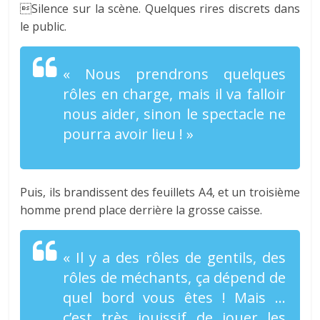
Silence sur la scène. Quelques rires discrets dans
le public.
« Nous prendrons quelques
rôles en charge, mais il va falloir
nous aider, sinon le spectacle ne
pourra avoir lieu ! »
Puis, ils brandissent des feuillets A4, et un troisième
homme prend place derrière la grosse caisse.
« Il y a des rôles de gentils, des
rôles de méchants, ça dépend de
quel bord vous êtes ! Mais …
c’est très jouissif de jouer les