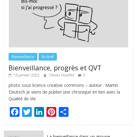
Bienveillance
En bref
Bienveillance, progrès et QVT
19 janvier 2022
Olivier Hoeffel
0
photo sous licence creative commons – auteur : Martin
Deutsch Je viens de publier une chronique en lien avec la
Qualité de Vie
F
T
Li
Pi
P
ac
w
n
nt
ar
e
itt
k
er
ta
La bienveillance dans un groupe