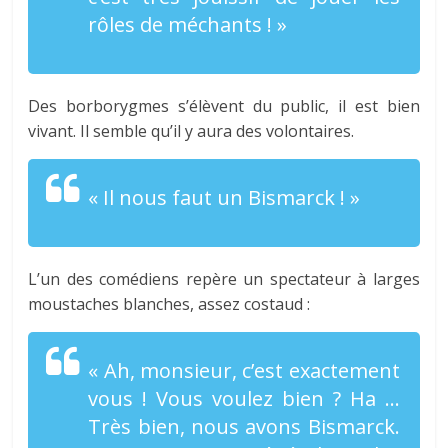
rôles de méchants ! »
Des borborygmes s’élèvent du public, il est bien
vivant. Il semble qu’il y aura des volontaires.
« Il nous faut un
Bismarck
! »
L’un des comédiens repère un spectateur à larges
moustaches blanches, assez costaud :
« Ah, monsieur, c’est exactement
vous ! Vous voulez bien ? Ha …
Très bien, nous avons
Bismarck
.